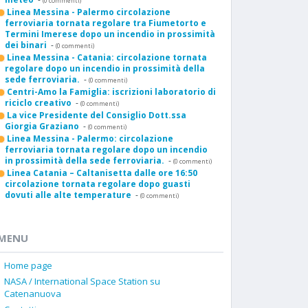
(0 commenti)
Linea Messina - Palermo circolazione
ferroviaria tornata regolare tra Fiumetorto e
Termini Imerese dopo un incendio in prossimità
dei binari
-
(0 commenti)
Linea Messina - Catania: circolazione tornata
regolare dopo un incendio in prossimità della
sede ferroviaria.
-
(0 commenti)
Centri-Amo la Famiglia: iscrizioni laboratorio di
riciclo creativo
-
(0 commenti)
La vice Presidente del Consiglio Dott.ssa
Giorgia Graziano
-
(0 commenti)
Linea Messina - Palermo: circolazione
ferroviaria tornata regolare dopo un incendio
in prossimità della sede ferroviaria.
-
(0 commenti)
Linea Catania – Caltanisetta dalle ore 16:50
circolazione tornata regolare dopo guasti
dovuti alle alte temperature
-
(0 commenti)
MENU
Home page
NASA / International Space Station su
Catenanuova