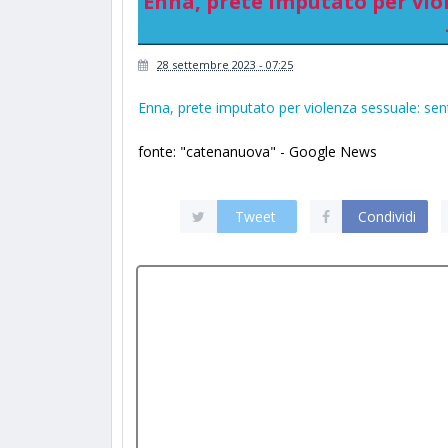
Enna, prete imputato per viole
28 settembre 2023 - 07:25
Enna, prete imputato per violenza sessuale: sentit
fonte: "catenanuova" - Google News
Tweet
Condividi