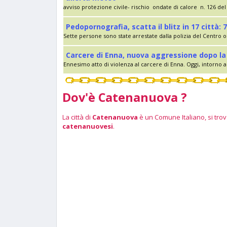
avviso protezione civile- rischio ondate di calore n. 126 del 
Pedopornografia, scatta il blitz in 17 città: 7
Sette persone sono state arrestate dalla polizia del Centro op
Carcere di Enna, nuova aggressione dopo la 
Ennesimo atto di violenza al carcere di Enna. Oggi, intorno al
Dov'è Catenanuova ?
La città di
Catenanuova
è un Comune Italiano, si trova
catenanuovesi
.