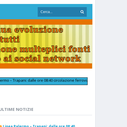
 Trapani: dalle ore 08:40 circolazione ferroviaria tornata regolare in pros
ULTIME NOTIZIE
Linea Palermo – Trapani: dalle ore 08:40