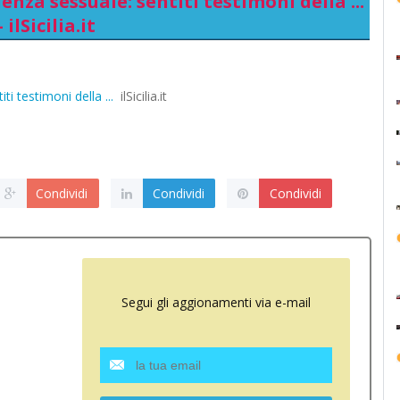
nza sessuale: sentiti testimoni della ...
- ilSicilia.it
i testimoni della ...
ilSicilia.it
Condividi
Condividi
Condividi
Segui gli aggionamenti via e-mail