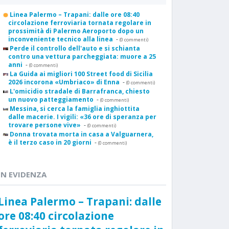
Linea Palermo – Trapani: dalle ore 08:40
circolazione ferroviaria tornata regolare in
prossimità di Palermo Aeroporto dopo un
inconveniente tecnico alla linea
-
(0 commenti)
Perde il controllo dell'auto e si schianta
contro una vettura parcheggiata: muore a 25
anni
-
(0 commenti)
La Guida ai migliori 100 Street food di Sicilia
2026 incorona «Umbriaco» di Enna
-
(0 commenti)
L'omicidio stradale di Barrafranca, chiesto
un nuovo patteggiamento
-
(0 commenti)
Messina, si cerca la famiglia inghiottita
dalle macerie. I vigili: «36 ore di speranza per
trovare persone vive»
-
(0 commenti)
Donna trovata morta in casa a Valguarnera,
è il terzo caso in 20 giorni
-
(0 commenti)
IN EVIDENZA
Linea Palermo – Trapani: dalle
ore 08:40 circolazione