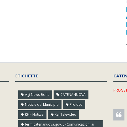
ETICHETTE
CATE
PROGET
Agi News Sicilia
CATENANUOVA
Notizie dal Municipio
Proloco
RFI - Notizie
Rai Televideo
fermicatenanuova.gov.it - Comunicazioni ai