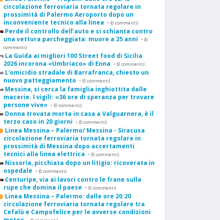
circolazione ferroviaria tornata regolare in
prossimità di Palermo Aeroporto dopo un
inconveniente tecnico alla linea
-
(0 commenti)
Perde il controllo dell'auto e si schianta contro
una vettura parcheggiata: muore a 25 anni
-
(0
commenti)
La Guida ai migliori 100 Street food di Sicilia
2026 incorona «Umbriaco» di Enna
-
(0 commenti)
L'omicidio stradale di Barrafranca, chiesto un
nuovo patteggiamento
-
(0 commenti)
Messina, si cerca la famiglia inghiottita dalle
macerie. I vigili: «36 ore di speranza per trovare
persone vive»
-
(0 commenti)
Donna trovata morta in casa a Valguarnera, è il
terzo caso in 20 giorni
-
(0 commenti)
Linea Messina – Palermo/ Messina - Siracusa
circolazione ferroviaria tornata regolare in
prossimità di Messina dopo accertamenti
tecnici alla linea elettrica
-
(0 commenti)
Nissoria, picchiata dopo un litigio: ricoverata in
ospedale
-
(0 commenti)
Centuripe, via ai lavori contro le frane sulla
rupe che domina il paese
-
(0 commenti)
Linea Messina – Palermo: dalle ore 20:20
circolazione ferroviaria tornata regolare tra
Cefalù e Campofelice per le avverse condizioni
meteo
-