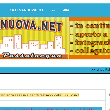
S
CATENANUOVABOT
--
404
>>
Linea Palermo –
olenza sessuale: sentiti testimoni della ... - ilSicilia.it