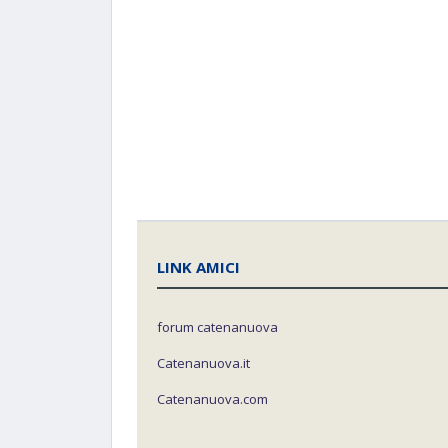
LINK AMICI
forum catenanuova
Catenanuova.it
Catenanuova.com