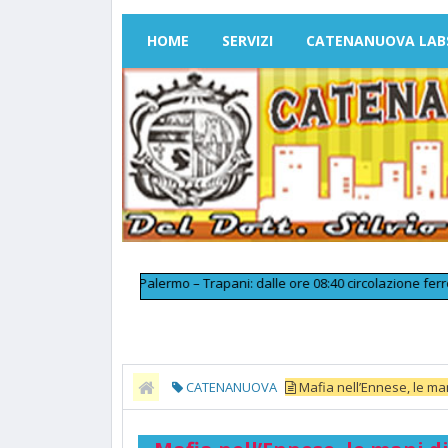
HOME
SERVIZI
CATENANUOVA LAB
>>
Linea Palermo – Trapani: dalle ore 08:40 circolazione ferroviaria 
CATENANUOVA
Mafia nell’Ennese, le man