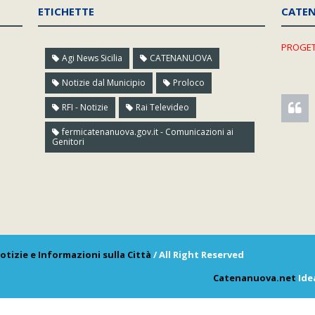
ETICHETTE
CATE
PROGET
Agi News Sicilia
CATENANUOVA
Notizie dal Municipio
Proloco
RFI - Notizie
Rai Televideo
fermicatenanuova.gov.it - Comunicazioni ai
Genitori
otizie e Informazioni sulla Città
/ All Right Reserved
Catenanuova.net
Ide