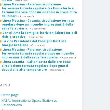
(0 commenti)
Linea Messina - Palermo circolazione
ferroviaria tornata regolare tra Fiumetorto e
Termini Imerese dopo un incendio in prossimità
dei binari
-
(0 commenti)
Linea Messina - Catania: circolazione tornata
regolare dopo un incendio in prossimità della
sede ferroviaria.
-
(0 commenti)
Centri-Amo la Famiglia: iscrizioni laboratorio di
riciclo creativo
-
(0 commenti)
La vice Presidente del Consiglio Dott.ssa
Giorgia Graziano
-
(0 commenti)
Linea Messina - Palermo: circolazione
ferroviaria tornata regolare dopo un incendio
in prossimità della sede ferroviaria.
-
(0 commenti)
Linea Catania – Caltanisetta dalle ore 16:50
circolazione tornata regolare dopo guasti
dovuti alle alte temperature
-
(0 commenti)
MENU
Home page
NASA / International Space Station su
Catenanuova