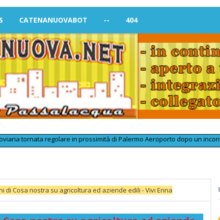
S
CATENANUOVABOT
--
404
tornata regolare in prossimità di Palermo Aeroporto dopo un inconveniente 
i di Cosa nostra su agricoltura ed aziende edili - Vivi Enna