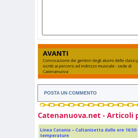
AVANTI
Convocazione dei genitori degli alunni delle classi
iscritti ai percorsi ad indirizzo musicale - sede di
Catenanuova
POSTA UN COMMENTO
Catenanuova.net - Articoli 
Linea Catania – Caltanisetta dalle ore 16:50
temperature