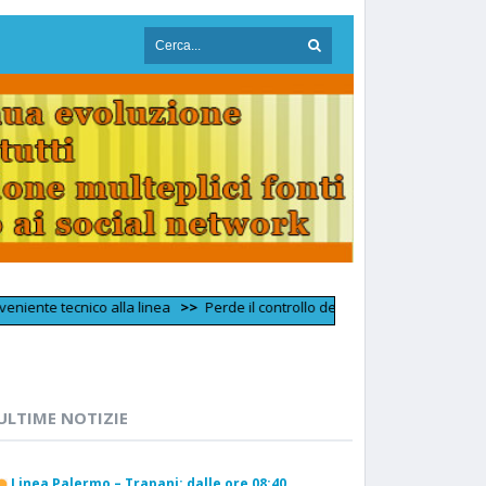
tecnico alla linea
>>
Perde il controllo dell'auto e si schianta contro un
ULTIME NOTIZIE
Linea Palermo – Trapani: dalle ore 08:40