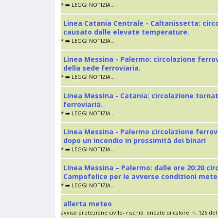
* ➡️ LEGGI NOTIZIA...
Linea Catania Centrale - Caltanissetta: cir
causato dalle elevate temperature.
* ➡️ LEGGI NOTIZIA...
Linea Messina - Palermo: circolazione ferro
della sede ferroviaria.
* ➡️ LEGGI NOTIZIA...
Linea Messina - Catania: circolazione torna
ferroviaria.
* ➡️ LEGGI NOTIZIA...
Linea Messina - Palermo circolazione ferrov
dopo un incendio in prossimità dei binari
* ➡️ LEGGI NOTIZIA...
Linea Messina – Palermo: dalle ore 20:20 cir
Campofelice per le avverse condizioni met
* ➡️ LEGGI NOTIZIA...
allerta meteo
avviso protezione civile- rischio ondate di calore n. 126 del 