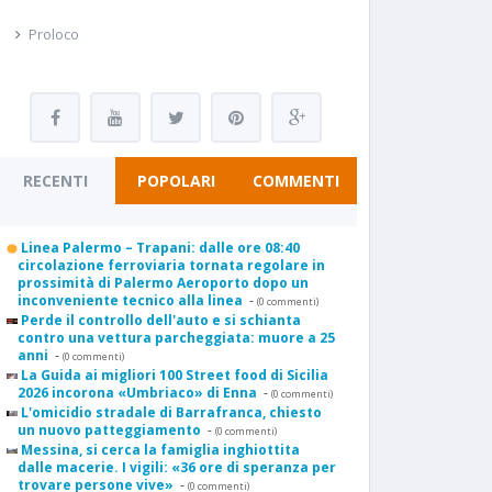
Proloco
RECENTI
POPOLARI
COMMENTI
Linea Palermo – Trapani: dalle ore 08:40
circolazione ferroviaria tornata regolare in
prossimità di Palermo Aeroporto dopo un
inconveniente tecnico alla linea
-
(0 commenti)
Perde il controllo dell'auto e si schianta
contro una vettura parcheggiata: muore a 25
anni
-
(0 commenti)
La Guida ai migliori 100 Street food di Sicilia
2026 incorona «Umbriaco» di Enna
-
(0 commenti)
L'omicidio stradale di Barrafranca, chiesto
un nuovo patteggiamento
-
(0 commenti)
Messina, si cerca la famiglia inghiottita
dalle macerie. I vigili: «36 ore di speranza per
trovare persone vive»
-
(0 commenti)