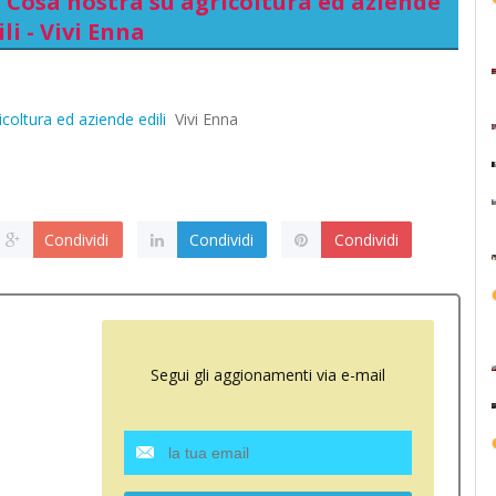
i Cosa nostra su agricoltura ed aziende
ili - Vivi Enna
coltura ed aziende edili
Vivi Enna
Condividi
Condividi
Condividi
Segui gli aggionamenti via e-mail