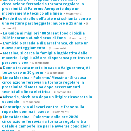
circolazione ferroviaria tornata regolare in
prossimità di Palermo Aeroporto dopo un
inconveniente tecnico alla linea
-
(0 commenti)
Perde il controllo dell'auto e si schianta contro
una vettura parcheggiata: muore a 25 anni
-
(0
commenti)
La Guida ai migliori 100 Street food di Sicilia
2026 incorona «Umbriaco» di Enna
-
(0 commenti)
L'omicidio stradale di Barrafranca, chiesto un
nuovo patteggiamento
-
(0 commenti)
Messina, si cerca la famiglia inghiottita dalle
macerie. I vigili: «36 ore di speranza per trovare
persone vive»
-
(0 commenti)
Donna trovata morta in casa a Valguarnera, è il
terzo caso in 20 giorni
-
(0 commenti)
Linea Messina – Palermo/ Messina - Siracusa
circolazione ferroviaria tornata regolare in
prossimità di Messina dopo accertamenti
tecnici alla linea elettrica
-
(0 commenti)
Nissoria, picchiata dopo un litigio: ricoverata in
ospedale
-
(0 commenti)
Centuripe, via ai lavori contro le frane sulla
rupe che domina il paese
-
(0 commenti)
Linea Messina – Palermo: dalle ore 20:20
circolazione ferroviaria tornata regolare tra
Cefalù e Campofelice per le avverse condizioni
meteo
-