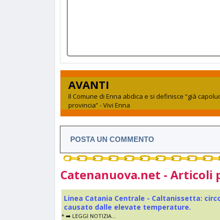
AVANTI
Il Comune di Enna abdica e si definisce “già capolu
provincia” - Vivi Enna
POSTA UN COMMENTO
Catenanuova.net - Articoli 
Linea Catania Centrale - Caltanissetta: cir
causato dalle elevate temperature.
* ➡️ LEGGI NOTIZIA...