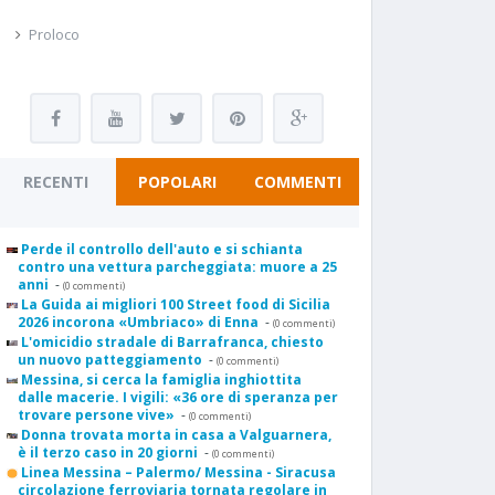
Proloco
RECENTI
POPOLARI
COMMENTI
Perde il controllo dell'auto e si schianta
contro una vettura parcheggiata: muore a 25
anni
-
(0 commenti)
La Guida ai migliori 100 Street food di Sicilia
2026 incorona «Umbriaco» di Enna
-
(0 commenti)
L'omicidio stradale di Barrafranca, chiesto
un nuovo patteggiamento
-
(0 commenti)
Messina, si cerca la famiglia inghiottita
dalle macerie. I vigili: «36 ore di speranza per
trovare persone vive»
-
(0 commenti)
Donna trovata morta in casa a Valguarnera,
è il terzo caso in 20 giorni
-
(0 commenti)
Linea Messina – Palermo/ Messina - Siracusa
circolazione ferroviaria tornata regolare in