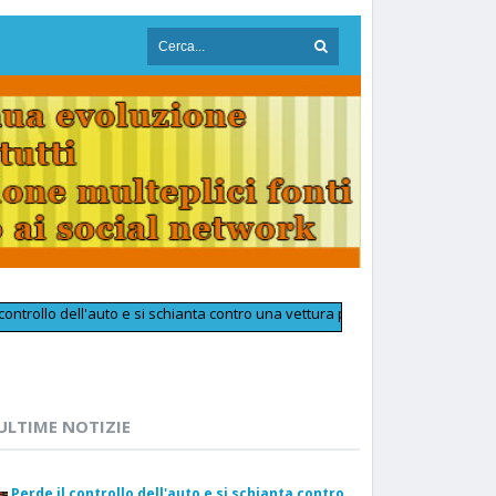
 dell'auto e si schianta contro una vettura parcheggiata: muore a 25 anni
ULTIME NOTIZIE
Perde il controllo dell'auto e si schianta contro