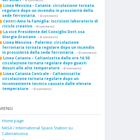
(0 commenti)
Linea Messina - Catania: circolazione tornata
regolare dopo un incendio in prossimità della
sede ferroviaria.
-
(0 commenti)
Centri-Amo la Famiglia: iscrizioni laboratorio di
riciclo creativo
-
(0 commenti)
La vice Presidente del Consiglio Dott.ssa
Giorgia Graziano
-
(0 commenti)
Linea Messina - Palermo: circolazione
ferroviaria tornata regolare dopo un incendio
in prossimità della sede ferroviaria.
-
(0 commenti)
Linea Catania – Caltanisetta dalle ore 16:50
circolazione tornata regolare dopo guasti
dovuti alle alte temperature
-
(0 commenti)
Linea Catania Centrale - Caltanissetta:
circolazione tornata regolare dopo un
inconveniente tecnico causato dalle elevate
temperature.
-
(0 commenti)
MENU
Home page
NASA / International Space Station su
Catenanuova