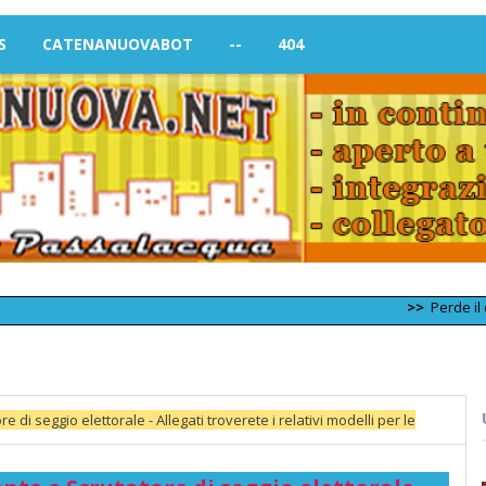
S
CATENANUOVABOT
--
404
>>
Perde il controllo
di seggio elettorale - Allegati troverete i relativi modelli per le