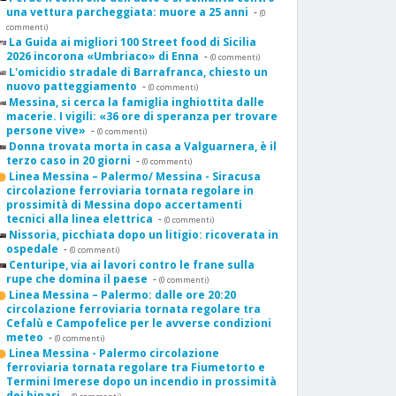
una vettura parcheggiata: muore a 25 anni
-
(0
commenti)
La Guida ai migliori 100 Street food di Sicilia
2026 incorona «Umbriaco» di Enna
-
(0 commenti)
L'omicidio stradale di Barrafranca, chiesto un
nuovo patteggiamento
-
(0 commenti)
Messina, si cerca la famiglia inghiottita dalle
macerie. I vigili: «36 ore di speranza per trovare
persone vive»
-
(0 commenti)
Donna trovata morta in casa a Valguarnera, è il
terzo caso in 20 giorni
-
(0 commenti)
Linea Messina – Palermo/ Messina - Siracusa
circolazione ferroviaria tornata regolare in
prossimità di Messina dopo accertamenti
tecnici alla linea elettrica
-
(0 commenti)
Nissoria, picchiata dopo un litigio: ricoverata in
ospedale
-
(0 commenti)
Centuripe, via ai lavori contro le frane sulla
rupe che domina il paese
-
(0 commenti)
Linea Messina – Palermo: dalle ore 20:20
circolazione ferroviaria tornata regolare tra
Cefalù e Campofelice per le avverse condizioni
meteo
-
(0 commenti)
Linea Messina - Palermo circolazione
ferroviaria tornata regolare tra Fiumetorto e
Termini Imerese dopo un incendio in prossimità
dei binari
-