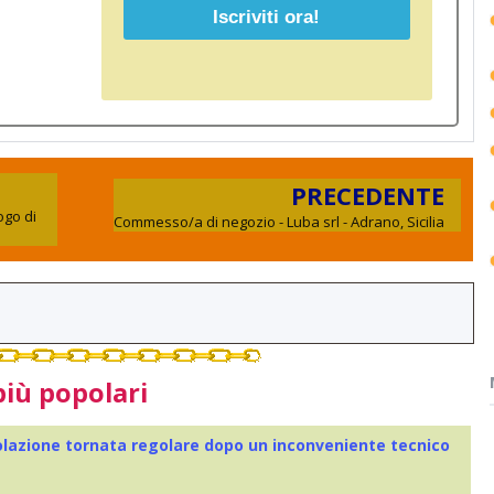
PRECEDENTE
ogo di
Commesso/a di negozio - Luba srl - Adrano, Sicilia
più popolari
colazione tornata regolare dopo un inconveniente tecnico