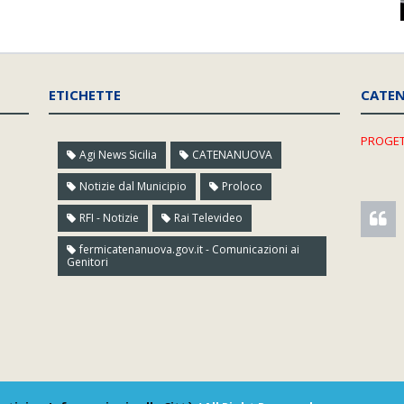
ETICHETTE
CATE
PROGET
Agi News Sicilia
CATENANUOVA
Notizie dal Municipio
Proloco
RFI - Notizie
Rai Televideo
fermicatenanuova.gov.it - Comunicazioni ai
Genitori