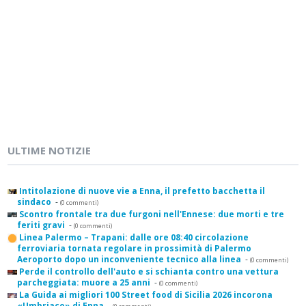
ULTIME NOTIZIE
Intitolazione di nuove vie a Enna, il prefetto bacchetta il
sindaco
-
(0 commenti)
Scontro frontale tra due furgoni nell'Ennese: due morti e tre
feriti gravi
-
(0 commenti)
Linea Palermo – Trapani: dalle ore 08:40 circolazione
ferroviaria tornata regolare in prossimità di Palermo
Aeroporto dopo un inconveniente tecnico alla linea
-
(0 commenti)
Perde il controllo dell'auto e si schianta contro una vettura
parcheggiata: muore a 25 anni
-
(0 commenti)
La Guida ai migliori 100 Street food di Sicilia 2026 incorona
«Umbriaco» di Enna
-