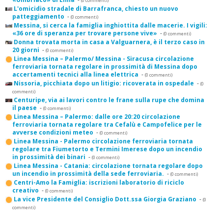
(0 commenti)
L'omicidio stradale di Barrafranca, chiesto un nuovo
patteggiamento
-
(0 commenti)
Messina, si cerca la famiglia inghiottita dalle macerie. I vigili:
«36 ore di speranza per trovare persone vive»
-
(0 commenti)
Donna trovata morta in casa a Valguarnera, è il terzo caso in
20 giorni
-
(0 commenti)
Linea Messina – Palermo/ Messina - Siracusa circolazione
ferroviaria tornata regolare in prossimità di Messina dopo
accertamenti tecnici alla linea elettrica
-
(0 commenti)
Nissoria, picchiata dopo un litigio: ricoverata in ospedale
-
(0
commenti)
Centuripe, via ai lavori contro le frane sulla rupe che domina
il paese
-
(0 commenti)
Linea Messina – Palermo: dalle ore 20:20 circolazione
ferroviaria tornata regolare tra Cefalù e Campofelice per le
avverse condizioni meteo
-
(0 commenti)
Linea Messina - Palermo circolazione ferroviaria tornata
regolare tra Fiumetorto e Termini Imerese dopo un incendio
in prossimità dei binari
-
(0 commenti)
Linea Messina - Catania: circolazione tornata regolare dopo
un incendio in prossimità della sede ferroviaria.
-
(0 commenti)
Centri-Amo la Famiglia: iscrizioni laboratorio di riciclo
creativo
-
(0 commenti)
La vice Presidente del Consiglio Dott.ssa Giorgia Graziano
-
(0
commenti)