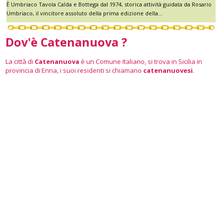
È Umbriaco Tavola Calda e Bottega dal 1974, storica attività guidata da Rosario
Umbriaco, il vincitore assoluto della prima edizione della...
Dov'è Catenanuova ?
La città di
Catenanuova
è un Comune Italiano, si trova in Sicilia in
provincia di Enna, i suoi residenti si chiamano
catenanuovesi
.