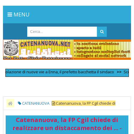
MENU
lazione di nuove vie a Enna, il prefetto bacchetta il sindaco
>>
Scontro fron
CATENANUOVA
Catenanuova, la FP Cgil chiede di
realizzare un distaccamento dei ... - EnnaOra
Catenanuova, la FP Cgil chiede di
realizzare un distaccamento dei ... -