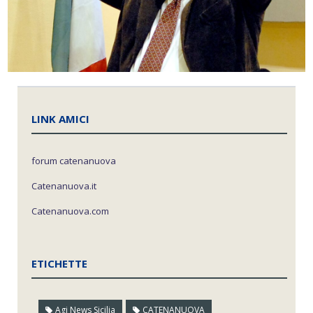
LINK AMICI
forum catenanuova
Catenanuova.it
Catenanuova.com
ETICHETTE
Agi News Sicilia
CATENANUOVA