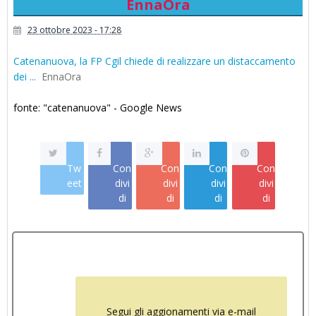
EnnaOra
23 ottobre 2023 - 17:28
Catenanuova, la FP Cgil chiede di realizzare un distaccamento
dei ...
EnnaOra
fonte: "catenanuova" - Google News
Tw
Con
Con
Con
Con
eet
divi
divi
divi
divi
di
di
di
di
Segui gli aggionamenti via e-mail