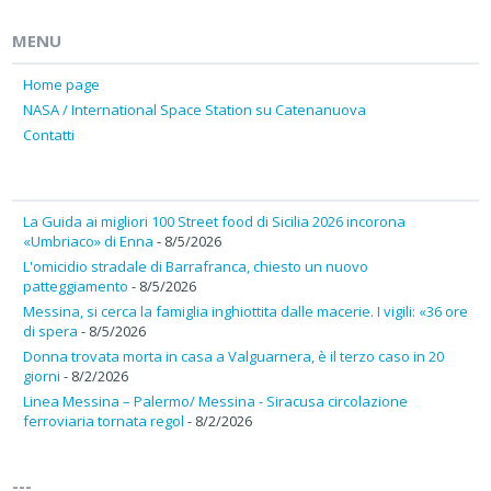
MENU
Home page
NASA / International Space Station su Catenanuova
Contatti
La Guida ai migliori 100 Street food di Sicilia 2026 incorona
«Umbriaco» di Enna
- 8/5/2026
L'omicidio stradale di Barrafranca, chiesto un nuovo
patteggiamento
- 8/5/2026
Messina, si cerca la famiglia inghiottita dalle macerie. I vigili: «36 ore
di spera
- 8/5/2026
Donna trovata morta in casa a Valguarnera, è il terzo caso in 20
giorni
- 8/2/2026
Linea Messina – Palermo/ Messina - Siracusa circolazione
ferroviaria tornata regol
- 8/2/2026
---