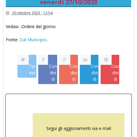
venerdì 27/10/2023
20 ottobre 2023 - 12:54
Vedasi -Ordine del giorno
Fonte:
Dal Municipio.
.
Tw
Con
Con
Con
Con
eet
divi
divi
divi
divi
di
di
di
di
Segui gli aggionamenti via e-mail