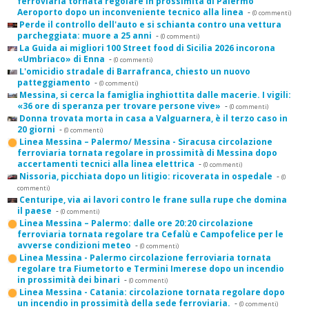
ferroviaria tornata regolare in prossimità di Palermo
Aeroporto dopo un inconveniente tecnico alla linea
-
(0 commenti)
Perde il controllo dell'auto e si schianta contro una vettura
parcheggiata: muore a 25 anni
-
(0 commenti)
La Guida ai migliori 100 Street food di Sicilia 2026 incorona
«Umbriaco» di Enna
-
(0 commenti)
L'omicidio stradale di Barrafranca, chiesto un nuovo
patteggiamento
-
(0 commenti)
Messina, si cerca la famiglia inghiottita dalle macerie. I vigili:
«36 ore di speranza per trovare persone vive»
-
(0 commenti)
Donna trovata morta in casa a Valguarnera, è il terzo caso in
20 giorni
-
(0 commenti)
Linea Messina – Palermo/ Messina - Siracusa circolazione
ferroviaria tornata regolare in prossimità di Messina dopo
accertamenti tecnici alla linea elettrica
-
(0 commenti)
Nissoria, picchiata dopo un litigio: ricoverata in ospedale
-
(0
commenti)
Centuripe, via ai lavori contro le frane sulla rupe che domina
il paese
-
(0 commenti)
Linea Messina – Palermo: dalle ore 20:20 circolazione
ferroviaria tornata regolare tra Cefalù e Campofelice per le
avverse condizioni meteo
-
(0 commenti)
Linea Messina - Palermo circolazione ferroviaria tornata
regolare tra Fiumetorto e Termini Imerese dopo un incendio
in prossimità dei binari
-
(0 commenti)
Linea Messina - Catania: circolazione tornata regolare dopo
un incendio in prossimità della sede ferroviaria.
-
(0 commenti)