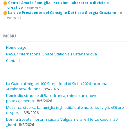
Centri-Amo la Famiglia: iscrizioni laboratorio di riciclo
creativo
-
(0 commenti)
La vice Presidente del Consiglio Dott.ssa Giorgia Graziano
-
(0
commenti)
MENU
Home page
NASA / International Space Station su Catenanuova
Contatti
La Guida ai migliori 100 Street food di Sicilia 2026 incorona
«Umbriaco» di Enna
- 8/5/2026
L'omicidio stradale di Barrafranca, chiesto un nuovo
patteggiamento
- 8/5/2026
Messina, si cerca la famiglia inghiottita dalle macerie. I vigili: «36 ore
di spera
- 8/5/2026
Donna trovata morta in casa a Valguarnera, è il terzo caso in 20
giorni
- 8/2/2026