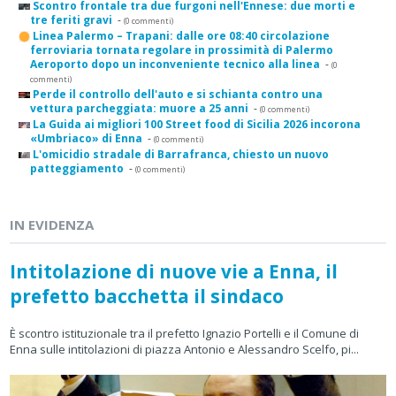
Scontro frontale tra due furgoni nell'Ennese: due morti e
tre feriti gravi
-
(0 commenti)
Linea Palermo – Trapani: dalle ore 08:40 circolazione
ferroviaria tornata regolare in prossimità di Palermo
Aeroporto dopo un inconveniente tecnico alla linea
-
(0
commenti)
Perde il controllo dell'auto e si schianta contro una
vettura parcheggiata: muore a 25 anni
-
(0 commenti)
La Guida ai migliori 100 Street food di Sicilia 2026 incorona
«Umbriaco» di Enna
-
(0 commenti)
L'omicidio stradale di Barrafranca, chiesto un nuovo
patteggiamento
-
(0 commenti)
IN EVIDENZA
Intitolazione di nuove vie a Enna, il
prefetto bacchetta il sindaco
È scontro istituzionale tra il prefetto Ignazio Portelli e il Comune di
Enna sulle intitolazioni di piazza Antonio e Alessandro Scelfo, pi...