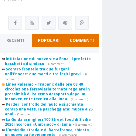
RECENTI
POPOLARI
COMMENTI
Intitolazione di nuove vie a Enna, il prefetto
bacchetta il sindaco
-
(0 commenti)
Scontro frontale tra due furgoni
nell'Ennese: due morti e tre feriti gravi
-
(0
commenti)
Linea Palermo – Trapani: dalle ore 08:40
circolazione ferroviaria tornata regolare in
prossimità di Palermo Aeroporto dopo un
inconveniente tecnico alla linea
-
(0 commenti)
Perde il controllo dell'auto e si schianta
contro una vettura parcheggiata: muore a 25
anni
-
(0 commenti)
La Guida ai migliori 100 Street food di Sicilia
2026 incorona «Umbriaco» di Enna
-
(0 commenti)
L'omicidio stradale di Barrafranca, chiesto
un nuovo patteggiamento
-
(0 commenti)