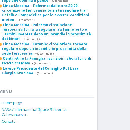
rupe che domina il paese
-
(0 commenti)
Linea Messina – Palermo: dalle ore 20:20
circolazione ferroviaria tornata regolare tra
Cefalù e Campofelice per le avverse condizioni
meteo
-
(0 commenti)
Linea Messina - Palermo circolazione
ferroviaria tornata regolare tra Fiumetorto e
Termini Imerese dopo un incendio in prossimità
dei binari
-
(0 commenti)
Linea Messina - Catania: circolazione tornata
regolare dopo un incendio in prossimità della
sede ferroviaria.
-
(0 commenti)
Centri-Amo la Famiglia: iscrizioni laboratorio di
riciclo creativo
-
(0 commenti)
La vice Presidente del Consiglio Dott.ssa
Giorgia Graziano
-
(0 commenti)
MENU
Home page
NASA / International Space Station su
Catenanuova
Contatti