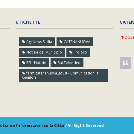
ETICHETTE
CATE
PROGET
Agi News Sicilia
CATENANUOVA
Notizie dal Municipio
Proloco
RFI - Notizie
Rai Televideo
fermicatenanuova.gov.it - Comunicazioni ai
Genitori
otizie e Informazioni sulla Città
/ All Right Reserved