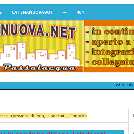
S
CATENANUOVABOT
--
404
>>
Intitolazione di
o in provincia di Enna, i sindacati ... - EnnaOra