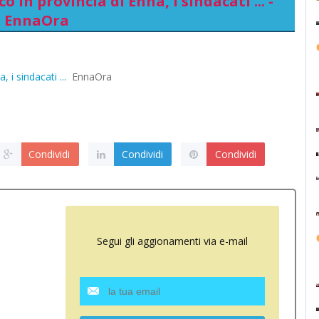
in provincia di Enna, i sindacati ... -
EnnaOra
i sindacati ...
EnnaOra
Condividi
Condividi
Condividi
Segui gli aggionamenti via e-mail