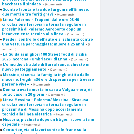
bacchetta il sindaco
-
(0 commenti)
Scontro frontale tra due furgoni nell'Ennese:
due morti e tre feriti gravi
-
(0 commenti)
Linea Palermo – Trapani: dalle ore 08:40
circolazione ferroviaria tornata regolare in
prossimità di Palermo Aeroporto dopo un
inconveniente tecnico alla linea
-
(0 commenti)
Perde il controllo dell'auto e si schianta contro
una vettura parcheggiata: muore a 25 anni
-
(0
commenti)
La Guida ai migliori 100 Street food di Sicilia
2026 incorona «Umbriaco» di Enna
-
(0 commenti)
L'omicidio stradale di Barrafranca, chiesto un
nuovo patteggiamento
-
(0 commenti)
Messina, si cerca la famiglia inghiottita dalle
macerie. I vigili: «36 ore di speranza per trovare
persone vive»
-
(0 commenti)
Donna trovata morta in casa a Valguarnera, è il
terzo caso in 20 giorni
-
(0 commenti)
Linea Messina – Palermo/ Messina - Siracusa
circolazione ferroviaria tornata regolare in
prossimità di Messina dopo accertamenti
tecnici alla linea elettrica
-
(0 commenti)
Nissoria, picchiata dopo un litigio: ricoverata in
ospedale
-
(0 commenti)
Centuripe, via ai lavori contro le frane sulla