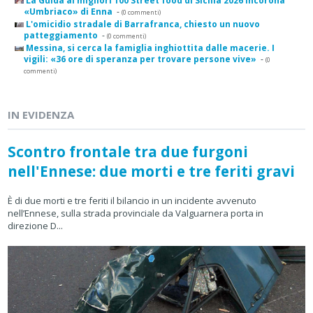
La Guida ai migliori 100 Street food di Sicilia 2026 incorona
«Umbriaco» di Enna
-
(0 commenti)
L'omicidio stradale di Barrafranca, chiesto un nuovo
patteggiamento
-
(0 commenti)
Messina, si cerca la famiglia inghiottita dalle macerie. I
vigili: «36 ore di speranza per trovare persone vive»
-
(0
commenti)
IN EVIDENZA
Scontro frontale tra due furgoni
nell'Ennese: due morti e tre feriti gravi
È di due morti e tre feriti il bilancio in un incidente avvenuto
nell’Ennese, sulla strada provinciale da Valguarnera porta in
direzione D...