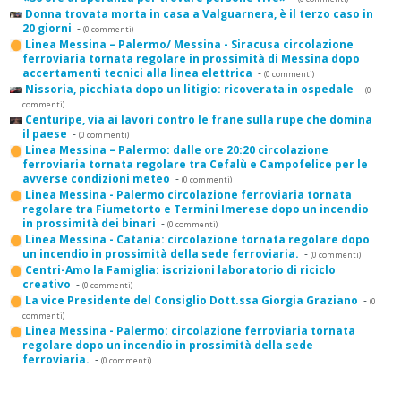
Donna trovata morta in casa a Valguarnera, è il terzo caso in
20 giorni
-
(0 commenti)
Linea Messina – Palermo/ Messina - Siracusa circolazione
ferroviaria tornata regolare in prossimità di Messina dopo
accertamenti tecnici alla linea elettrica
-
(0 commenti)
Nissoria, picchiata dopo un litigio: ricoverata in ospedale
-
(0
commenti)
Centuripe, via ai lavori contro le frane sulla rupe che domina
il paese
-
(0 commenti)
Linea Messina – Palermo: dalle ore 20:20 circolazione
ferroviaria tornata regolare tra Cefalù e Campofelice per le
avverse condizioni meteo
-
(0 commenti)
Linea Messina - Palermo circolazione ferroviaria tornata
regolare tra Fiumetorto e Termini Imerese dopo un incendio
in prossimità dei binari
-
(0 commenti)
Linea Messina - Catania: circolazione tornata regolare dopo
un incendio in prossimità della sede ferroviaria.
-
(0 commenti)
Centri-Amo la Famiglia: iscrizioni laboratorio di riciclo
creativo
-
(0 commenti)
La vice Presidente del Consiglio Dott.ssa Giorgia Graziano
-
(0
commenti)
Linea Messina - Palermo: circolazione ferroviaria tornata
regolare dopo un incendio in prossimità della sede
ferroviaria.
-
(0 commenti)