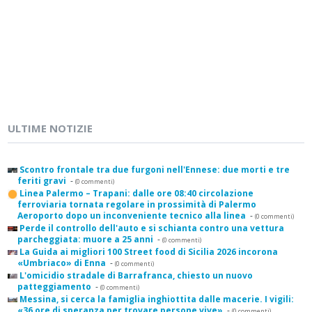
ULTIME NOTIZIE
Scontro frontale tra due furgoni nell'Ennese: due morti e tre
feriti gravi
-
(0 commenti)
Linea Palermo – Trapani: dalle ore 08:40 circolazione
ferroviaria tornata regolare in prossimità di Palermo
Aeroporto dopo un inconveniente tecnico alla linea
-
(0 commenti)
Perde il controllo dell'auto e si schianta contro una vettura
parcheggiata: muore a 25 anni
-
(0 commenti)
La Guida ai migliori 100 Street food di Sicilia 2026 incorona
«Umbriaco» di Enna
-
(0 commenti)
L'omicidio stradale di Barrafranca, chiesto un nuovo
patteggiamento
-
(0 commenti)
Messina, si cerca la famiglia inghiottita dalle macerie. I vigili:
«36 ore di speranza per trovare persone vive»
-
(0 commenti)