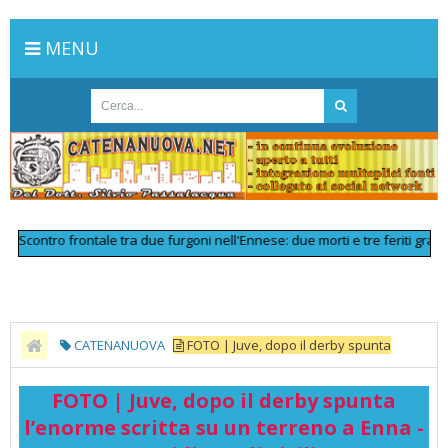
MENU
ontro frontale tra due furgoni nell'Ennese: due morti e tre feriti gravi
>>
L
CATENANUOVA
FOTO | Juve, dopo il derby spunta
l’enorme scritta su un terreno a Enna - Quotidiano di Sicilia
FOTO | Juve, dopo il derby spunta
l’enorme scritta su un terreno a Enna -