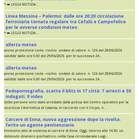
* ➡️ LEGGI NOTIZIA...
Linea Messina – Palermo: dalle ore 20:20 circolazione
ferroviaria tornata regolare tra Cefalù e Campofelice
per le avverse condizioni meteo
* ➡️ LEGGI NOTIZIA...
allerta meteo
avviso protezione civile- rischio ondate di calore n. 126 del 28/06/2026
validità' dalle ore 0.00 del 29/06/2026 per le successive 24...
allerta meteo
avviso protezione civile- rischio ondate di calore n. 126 del 28/06/2026
validità' dalle ore 0.00 del 29/06/2026 per le successive 24...
Pedopornografia, scatta il blitz in 17 città: 7 arresti e 30
indagati. Il video
Sette persone sono state arrestate dalla polizia del Centro operativo per la
sicurezza Cibernetica di Catania, in raccordo con il Cncpo, n...
Carcere di Enna, nuova aggressione dopo la rivolta:
ferito un agente penitenziario
Ennesimo atto di violenza al carcere di Enna. Oggi, intorno alle 14.30, un
detenuto straniero psichiatrico, nella Casa circondariale Luigi...