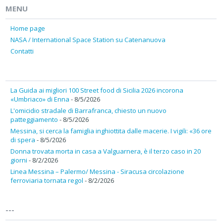
MENU
Home page
NASA / International Space Station su Catenanuova
Contatti
La Guida ai migliori 100 Street food di Sicilia 2026 incorona
«Umbriaco» di Enna
- 8/5/2026
L'omicidio stradale di Barrafranca, chiesto un nuovo
patteggiamento
- 8/5/2026
Messina, si cerca la famiglia inghiottita dalle macerie. I vigili: «36 ore
di spera
- 8/5/2026
Donna trovata morta in casa a Valguarnera, è il terzo caso in 20
giorni
- 8/2/2026
Linea Messina – Palermo/ Messina - Siracusa circolazione
ferroviaria tornata regol
- 8/2/2026
---