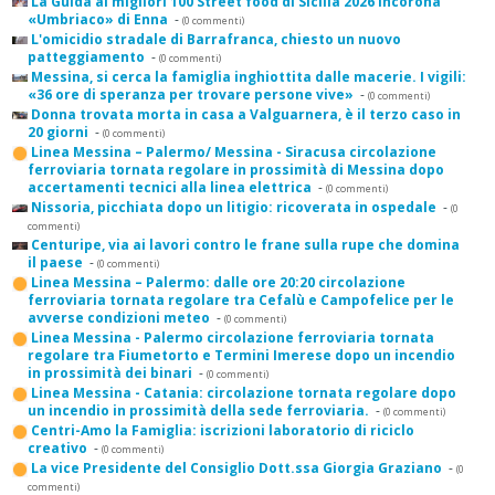
La Guida ai migliori 100 Street food di Sicilia 2026 incorona
«Umbriaco» di Enna
-
(0 commenti)
L'omicidio stradale di Barrafranca, chiesto un nuovo
patteggiamento
-
(0 commenti)
Messina, si cerca la famiglia inghiottita dalle macerie. I vigili:
«36 ore di speranza per trovare persone vive»
-
(0 commenti)
Donna trovata morta in casa a Valguarnera, è il terzo caso in
20 giorni
-
(0 commenti)
Linea Messina – Palermo/ Messina - Siracusa circolazione
ferroviaria tornata regolare in prossimità di Messina dopo
accertamenti tecnici alla linea elettrica
-
(0 commenti)
Nissoria, picchiata dopo un litigio: ricoverata in ospedale
-
(0
commenti)
Centuripe, via ai lavori contro le frane sulla rupe che domina
il paese
-
(0 commenti)
Linea Messina – Palermo: dalle ore 20:20 circolazione
ferroviaria tornata regolare tra Cefalù e Campofelice per le
avverse condizioni meteo
-
(0 commenti)
Linea Messina - Palermo circolazione ferroviaria tornata
regolare tra Fiumetorto e Termini Imerese dopo un incendio
in prossimità dei binari
-
(0 commenti)
Linea Messina - Catania: circolazione tornata regolare dopo
un incendio in prossimità della sede ferroviaria.
-
(0 commenti)
Centri-Amo la Famiglia: iscrizioni laboratorio di riciclo
creativo
-
(0 commenti)
La vice Presidente del Consiglio Dott.ssa Giorgia Graziano
-
(0
commenti)