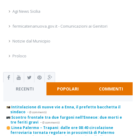
Agi News Sicilia
fermicatenanuova.gov.it - Comunicazioni ai Genitori
Notizie dal Municipio
Proloco
RECENTI
POPOLARI
COMMENTI
Intitolazione di nuove vie a Enna, il prefetto bacchetta il
sindaco
-
(0 commenti)
Scontro frontale tra due furgoni nell'Ennese: due morti e
tre feriti gravi
-
(0 commenti)
Linea Palermo – Trapani: dalle ore 08:40 circolazione
ferroviaria tornata regolare in prossimità di Palermo