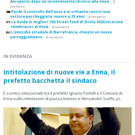
Aeroporto dopo un inconveniente tecnico alla linea
-
(0
commenti)
Perde il controllo dell'auto e si schianta contro una
vettura parcheggiata: muore a 25 anni
-
(0 commenti)
La Guida ai migliori 100 Street food di Sicilia 2026 incorona
«Umbriaco» di Enna
-
(0 commenti)
L'omicidio stradale di Barrafranca, chiesto un nuovo
patteggiamento
-
(0 commenti)
IN EVIDENZA
Intitolazione di nuove vie a Enna, il
prefetto bacchetta il sindaco
È scontro istituzionale tra il prefetto Ignazio Portelli e il Comune di
Enna sulle intitolazioni di piazza Antonio e Alessandro Scelfo, pi...