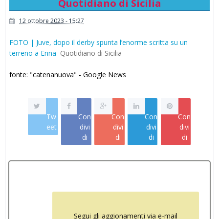
Quotidiano di Sicilia
12 ottobre 2023 - 15:27
FOTO | Juve, dopo il derby spunta l’enorme scritta su un
terreno a Enna
Quotidiano di Sicilia
fonte: "catenanuova" - Google News
Tw
Con
Con
Con
Con
eet
divi
divi
divi
divi
di
di
di
di
Segui gli aggionamenti via e-mail