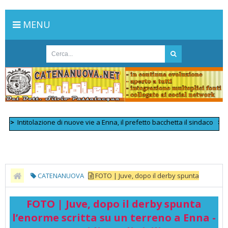
MENU
Intitolazione di nuove vie a Enna, il prefetto bacchetta il sindaco
>>
Scont
CATENANUOVA
FOTO | Juve, dopo il derby spunta
l’enorme scritta su un terreno a Enna - Quotidiano di Sicilia
FOTO | Juve, dopo il derby spunta
l’enorme scritta su un terreno a Enna -