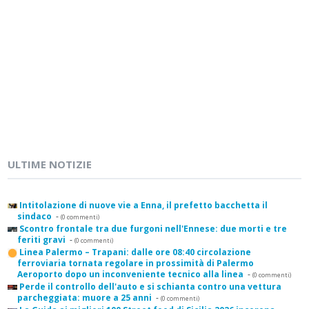
ULTIME NOTIZIE
Intitolazione di nuove vie a Enna, il prefetto bacchetta il
sindaco
-
(0 commenti)
Scontro frontale tra due furgoni nell'Ennese: due morti e tre
feriti gravi
-
(0 commenti)
Linea Palermo – Trapani: dalle ore 08:40 circolazione
ferroviaria tornata regolare in prossimità di Palermo
Aeroporto dopo un inconveniente tecnico alla linea
-
(0 commenti)
Perde il controllo dell'auto e si schianta contro una vettura
parcheggiata: muore a 25 anni
-
(0 commenti)