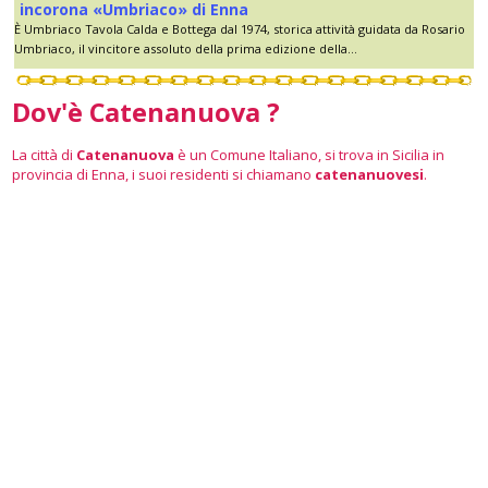
incorona «Umbriaco» di Enna
È Umbriaco Tavola Calda e Bottega dal 1974, storica attività guidata da Rosario
Umbriaco, il vincitore assoluto della prima edizione della...
Dov'è Catenanuova ?
La città di
Catenanuova
è un Comune Italiano, si trova in Sicilia in
provincia di Enna, i suoi residenti si chiamano
catenanuovesi
.