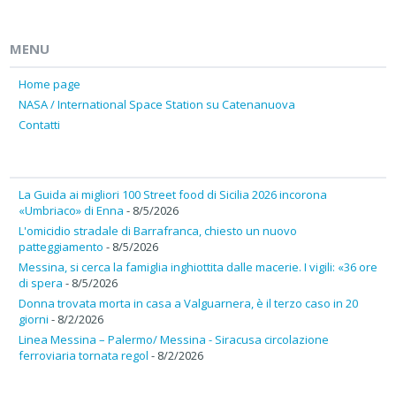
MENU
Home page
NASA / International Space Station su Catenanuova
Contatti
La Guida ai migliori 100 Street food di Sicilia 2026 incorona
«Umbriaco» di Enna
- 8/5/2026
L'omicidio stradale di Barrafranca, chiesto un nuovo
patteggiamento
- 8/5/2026
Messina, si cerca la famiglia inghiottita dalle macerie. I vigili: «36 ore
di spera
- 8/5/2026
Donna trovata morta in casa a Valguarnera, è il terzo caso in 20
giorni
- 8/2/2026
Linea Messina – Palermo/ Messina - Siracusa circolazione
ferroviaria tornata regol
- 8/2/2026