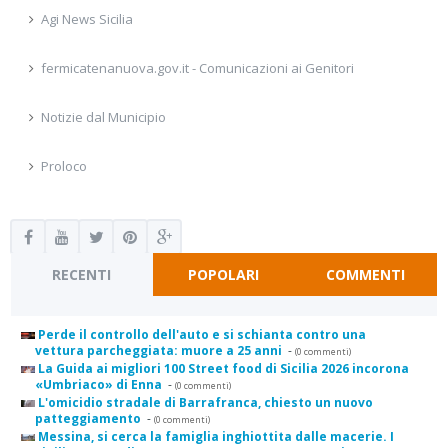
Agi News Sicilia
fermicatenanuova.gov.it - Comunicazioni ai Genitori
Notizie dal Municipio
Proloco
RECENTI
POPOLARI
COMMENTI
Perde il controllo dell'auto e si schianta contro una
vettura parcheggiata: muore a 25 anni
-
(0 commenti)
La Guida ai migliori 100 Street food di Sicilia 2026 incorona
«Umbriaco» di Enna
-
(0 commenti)
L'omicidio stradale di Barrafranca, chiesto un nuovo
patteggiamento
-
(0 commenti)
Messina, si cerca la famiglia inghiottita dalle macerie. I