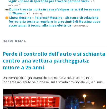
vigili: «36 ore di speranza per trovare persone vive»
-
(0
commenti)
Donna trovata morta in casa a Valguarnera, è il terzo caso
in 20 giorni
-
(0 commenti)
Linea Messina – Palermo/ Messina - Siracusa circolazione
ferroviaria tornata regolare in prossimità di Messina dopo
accertamenti tecnici alla linea elettrica
-
(0 commenti)
IN EVIDENZA
Perde il controllo dell'auto e si schianta
contro una vettura parcheggiata:
muore a 25 anni
Un 25enne, di origini marocchine è morto la notte scorsa in un
incidente avvenuto nell’Ennese, sulla strada provinciale 98, la "Turis...