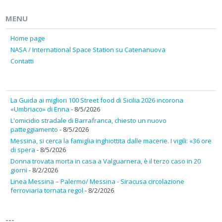
MENU
Home page
NASA / International Space Station su Catenanuova
Contatti
La Guida ai migliori 100 Street food di Sicilia 2026 incorona
«Umbriaco» di Enna
- 8/5/2026
L'omicidio stradale di Barrafranca, chiesto un nuovo
patteggiamento
- 8/5/2026
Messina, si cerca la famiglia inghiottita dalle macerie. I vigili: «36 ore
di spera
- 8/5/2026
Donna trovata morta in casa a Valguarnera, è il terzo caso in 20
giorni
- 8/2/2026
Linea Messina – Palermo/ Messina - Siracusa circolazione
ferroviaria tornata regol
- 8/2/2026
---