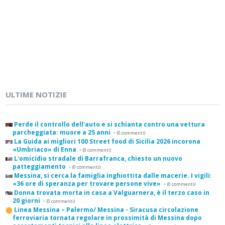
ULTIME NOTIZIE
Perde il controllo dell'auto e si schianta contro una vettura
parcheggiata: muore a 25 anni
-
(0 commenti)
La Guida ai migliori 100 Street food di Sicilia 2026 incorona
«Umbriaco» di Enna
-
(0 commenti)
L'omicidio stradale di Barrafranca, chiesto un nuovo
patteggiamento
-
(0 commenti)
Messina, si cerca la famiglia inghiottita dalle macerie. I vigili:
«36 ore di speranza per trovare persone vive»
-
(0 commenti)
Donna trovata morta in casa a Valguarnera, è il terzo caso in
20 giorni
-
(0 commenti)
Linea Messina – Palermo/ Messina - Siracusa circolazione
ferroviaria tornata regolare in prossimità di Messina dopo