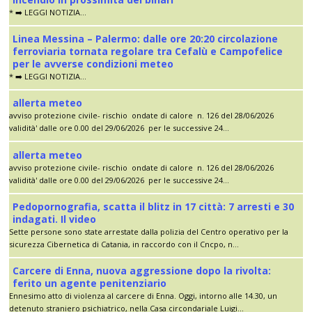
* ➡️ LEGGI NOTIZIA...
Linea Messina – Palermo: dalle ore 20:20 circolazione
ferroviaria tornata regolare tra Cefalù e Campofelice
per le avverse condizioni meteo
* ➡️ LEGGI NOTIZIA...
allerta meteo
avviso protezione civile- rischio ondate di calore n. 126 del 28/06/2026
validità' dalle ore 0.00 del 29/06/2026 per le successive 24...
allerta meteo
avviso protezione civile- rischio ondate di calore n. 126 del 28/06/2026
validità' dalle ore 0.00 del 29/06/2026 per le successive 24...
Pedopornografia, scatta il blitz in 17 città: 7 arresti e 30
indagati. Il video
Sette persone sono state arrestate dalla polizia del Centro operativo per la
sicurezza Cibernetica di Catania, in raccordo con il Cncpo, n...
Carcere di Enna, nuova aggressione dopo la rivolta:
ferito un agente penitenziario
Ennesimo atto di violenza al carcere di Enna. Oggi, intorno alle 14.30, un
detenuto straniero psichiatrico, nella Casa circondariale Luigi...