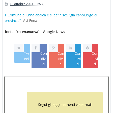
13 ottobre 2023 - 06:27
Il Comune di Enna abdica e si definisce “già capoluogo di
provincia”
Vivi Enna
fonte: "catenanuova" - Google News
Tw
Con
Con
Con
Con
eet
divi
divi
divi
divi
di
di
di
di
Segui gli aggionamenti via e-mail