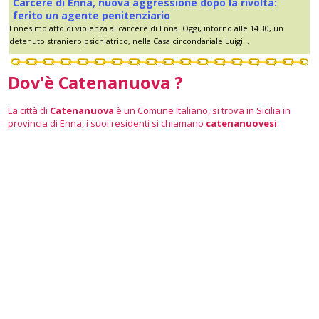
Carcere di Enna, nuova aggressione dopo la rivolta:
ferito un agente penitenziario
Ennesimo atto di violenza al carcere di Enna. Oggi, intorno alle 14.30, un
detenuto straniero psichiatrico, nella Casa circondariale Luigi...
Dov'è Catenanuova ?
La città di
Catenanuova
è un Comune Italiano, si trova in Sicilia in
provincia di Enna, i suoi residenti si chiamano
catenanuovesi
.