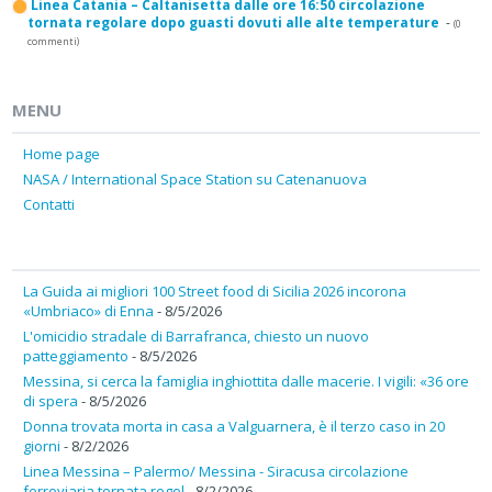
Linea Catania – Caltanisetta dalle ore 16:50 circolazione
tornata regolare dopo guasti dovuti alle alte temperature
-
(0
commenti)
MENU
Home page
NASA / International Space Station su Catenanuova
Contatti
La Guida ai migliori 100 Street food di Sicilia 2026 incorona
«Umbriaco» di Enna
- 8/5/2026
L'omicidio stradale di Barrafranca, chiesto un nuovo
patteggiamento
- 8/5/2026
Messina, si cerca la famiglia inghiottita dalle macerie. I vigili: «36 ore
di spera
- 8/5/2026
Donna trovata morta in casa a Valguarnera, è il terzo caso in 20
giorni
- 8/2/2026
Linea Messina – Palermo/ Messina - Siracusa circolazione
ferroviaria tornata regol
- 8/2/2026