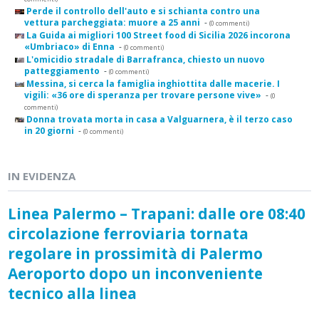
Perde il controllo dell'auto e si schianta contro una
vettura parcheggiata: muore a 25 anni
-
(0 commenti)
La Guida ai migliori 100 Street food di Sicilia 2026 incorona
«Umbriaco» di Enna
-
(0 commenti)
L'omicidio stradale di Barrafranca, chiesto un nuovo
patteggiamento
-
(0 commenti)
Messina, si cerca la famiglia inghiottita dalle macerie. I
vigili: «36 ore di speranza per trovare persone vive»
-
(0
commenti)
Donna trovata morta in casa a Valguarnera, è il terzo caso
in 20 giorni
-
(0 commenti)
IN EVIDENZA
Linea Palermo – Trapani: dalle ore 08:40
circolazione ferroviaria tornata
regolare in prossimità di Palermo
Aeroporto dopo un inconveniente
tecnico alla linea