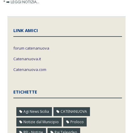
* ➡️ LEGGI NOTIZIA...
LINK AMICI
forum catenanuova
Catenanuova.it
Catenanuova.com
ETICHETTE
Agi News Sicilia
CATENANUOVA
Notizie dal Municipio
Proloco
RFI - Notizie
Rai Televideo