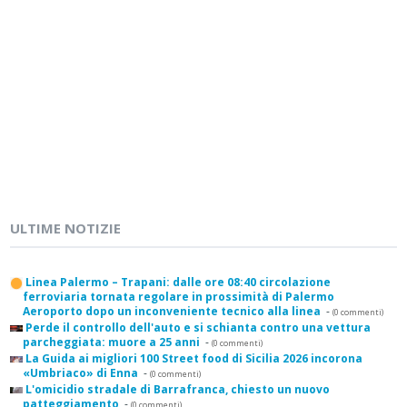
ULTIME NOTIZIE
Linea Palermo – Trapani: dalle ore 08:40 circolazione
ferroviaria tornata regolare in prossimità di Palermo
Aeroporto dopo un inconveniente tecnico alla linea
-
(0 commenti)
Perde il controllo dell'auto e si schianta contro una vettura
parcheggiata: muore a 25 anni
-
(0 commenti)
La Guida ai migliori 100 Street food di Sicilia 2026 incorona
«Umbriaco» di Enna
-
(0 commenti)
L'omicidio stradale di Barrafranca, chiesto un nuovo
patteggiamento
-
(0 commenti)