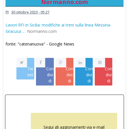
Normanno.com
30 ottobre 2023 - 05:27
Lavori RFI in Sicilia: modifiche ai treni sulla linea Messina-
Siracusa ...
Normanno.com
fonte: "catenanuova" - Google News
Tw
Con
Con
Con
Con
eet
divi
divi
divi
divi
di
di
di
di
Segui gli aggionamenti via e-mail