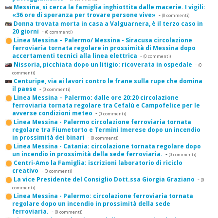
Messina, si cerca la famiglia inghiottita dalle macerie. I vigili:
«36 ore di speranza per trovare persone vive»
-
(0 commenti)
Donna trovata morta in casa a Valguarnera, è il terzo caso in
20 giorni
-
(0 commenti)
Linea Messina – Palermo/ Messina - Siracusa circolazione
ferroviaria tornata regolare in prossimità di Messina dopo
accertamenti tecnici alla linea elettrica
-
(0 commenti)
Nissoria, picchiata dopo un litigio: ricoverata in ospedale
-
(0
commenti)
Centuripe, via ai lavori contro le frane sulla rupe che domina
il paese
-
(0 commenti)
Linea Messina – Palermo: dalle ore 20:20 circolazione
ferroviaria tornata regolare tra Cefalù e Campofelice per le
avverse condizioni meteo
-
(0 commenti)
Linea Messina - Palermo circolazione ferroviaria tornata
regolare tra Fiumetorto e Termini Imerese dopo un incendio
in prossimità dei binari
-
(0 commenti)
Linea Messina - Catania: circolazione tornata regolare dopo
un incendio in prossimità della sede ferroviaria.
-
(0 commenti)
Centri-Amo la Famiglia: iscrizioni laboratorio di riciclo
creativo
-
(0 commenti)
La vice Presidente del Consiglio Dott.ssa Giorgia Graziano
-
(0
commenti)
Linea Messina - Palermo: circolazione ferroviaria tornata
regolare dopo un incendio in prossimità della sede
ferroviaria.
-
(0 commenti)