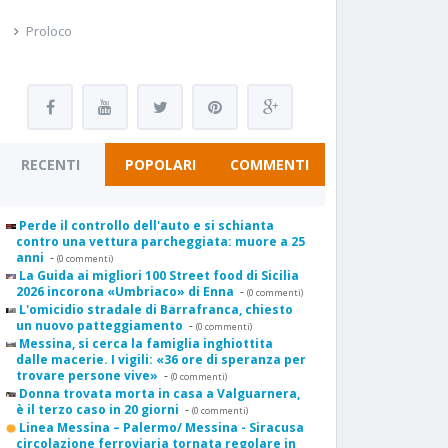
Proloco
RECENTI
POPOLARI
COMMENTI
Perde il controllo dell'auto e si schianta
contro una vettura parcheggiata: muore a 25
anni
-
(0 commenti)
La Guida ai migliori 100 Street food di Sicilia
2026 incorona «Umbriaco» di Enna
-
(0 commenti)
L'omicidio stradale di Barrafranca, chiesto
un nuovo patteggiamento
-
(0 commenti)
Messina, si cerca la famiglia inghiottita
dalle macerie. I vigili: «36 ore di speranza per
trovare persone vive»
-
(0 commenti)
Donna trovata morta in casa a Valguarnera,
è il terzo caso in 20 giorni
-
(0 commenti)
Linea Messina – Palermo/ Messina - Siracusa
circolazione ferroviaria tornata regolare in