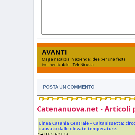
AVANTI
Magia natalizia in azienda: idee per una festa
indimenticabile - TeleNicosia
POSTA UN COMMENTO
Catenanuova.net - Articoli 
Linea Catania Centrale - Caltanissetta: cir
causato dalle elevate temperature.
* ➡️ LEGGI NOTIZIA...