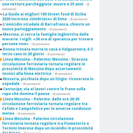
una vettura parcheggiata: muore a 25 anni
-
(0
commenti)
La Guida ai migliori 100 Street food di Sicilia
2026 incorona «Umbriaco» di Enna
-
(0 commenti)
L'omicidio stradale di Barrafranca, chiesto un
nuovo patteggiamento
-
(0 commenti)
Messina, si cerca la famiglia inghiottita dalle
macerie. I vigili: «36 ore di speranza per trovare
persone vive»
-
(0 commenti)
Donna trovata morta in casa a Valguarnera, è il
terzo caso in 20 giorni
-
(0 commenti)
Linea Messina – Palermo/ Messina - Siracusa
circolazione ferroviaria tornata regolare in
prossimità di Messina dopo accertamenti
tecnici alla linea elettrica
-
(0 commenti)
Nissoria, picchiata dopo un litigio: ricoverata in
ospedale
-
(0 commenti)
Centuripe, via ai lavori contro le frane sulla
rupe che domina il paese
-
(0 commenti)
Linea Messina – Palermo: dalle ore 20:20
circolazione ferroviaria tornata regolare tra
Cefalù e Campofelice per le avverse condizioni
meteo
-
(0 commenti)
Linea Messina - Palermo circolazione
ferroviaria tornata regolare tra Fiumetorto e
Termini Imerese dopo un incendio in prossimità
dei binari
-