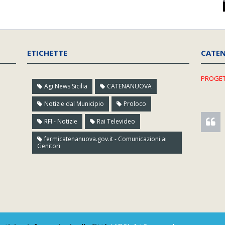
ETICHETTE
CATE
PROGET
Agi News Sicilia
CATENANUOVA
Notizie dal Municipio
Proloco
RFI - Notizie
Rai Televideo
fermicatenanuova.gov.it - Comunicazioni ai
Genitori