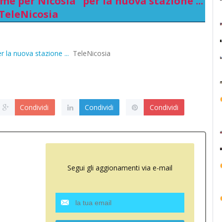
e per Nicosia” per la nuova stazione ...
 TeleNicosia
 la nuova stazione ...
TeleNicosia
Condividi
Condividi
Condividi
Segui gli aggionamenti via e-mail