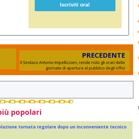
PRECEDENTE
Il Sindaco Antonio Impellizzieri, rende noto gli orari delle
giornate di apertura al pubblico degli Uffici
più popolari
colazione tornata regolare dopo un inconveniente tecnico