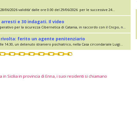
28/06/2026 validità' dalle ore 0.00 del 29/06/2026 per le successive 24...
 arresti e 30 indagati. Il video
erativo per la sicurezza Cibernetica di Catania, in raccordo con il Cncpo, n...
rivolta: ferito un agente penitenziario
le 14.30, un detenuto straniero psichiatrico, nella Casa circondariale Luigi...
 in Sicilia in provincia di Enna, i suoi residenti si chiamano