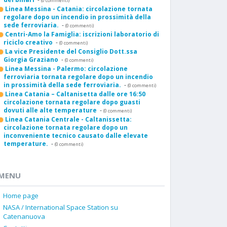
(0 commenti)
Linea Messina - Catania: circolazione tornata
regolare dopo un incendio in prossimità della
sede ferroviaria.
-
(0 commenti)
Centri-Amo la Famiglia: iscrizioni laboratorio di
riciclo creativo
-
(0 commenti)
La vice Presidente del Consiglio Dott.ssa
Giorgia Graziano
-
(0 commenti)
Linea Messina - Palermo: circolazione
ferroviaria tornata regolare dopo un incendio
in prossimità della sede ferroviaria.
-
(0 commenti)
Linea Catania – Caltanisetta dalle ore 16:50
circolazione tornata regolare dopo guasti
dovuti alle alte temperature
-
(0 commenti)
Linea Catania Centrale - Caltanissetta:
circolazione tornata regolare dopo un
inconveniente tecnico causato dalle elevate
temperature.
-
(0 commenti)
MENU
Home page
NASA / International Space Station su
Catenanuova