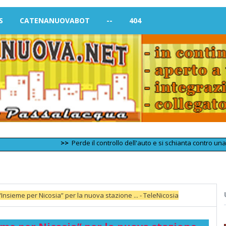
S
CATENANUOVABOT
--
404
>>
Perde il controllo dell'auto e si schianta contro una vettura
nsieme per Nicosia” per la nuova stazione ... - TeleNicosia