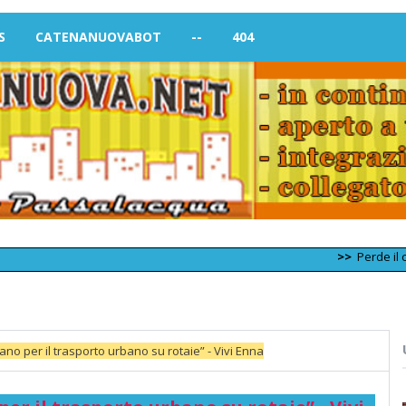
S
CATENANUOVABOT
--
404
>>
Perde il controllo
ano per il trasporto urbano su rotaie” - Vivi Enna