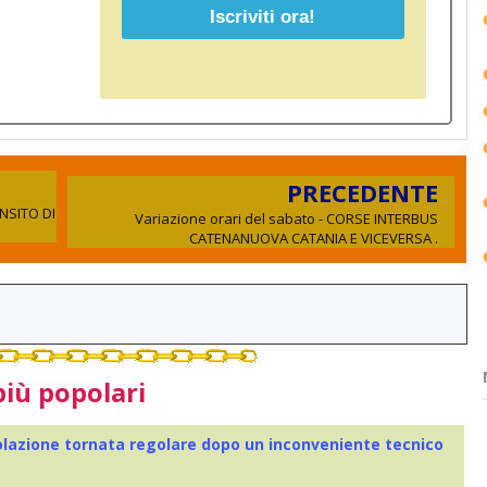
PRECEDENTE
NSITO DI
Variazione orari del sabato - CORSE INTERBUS
CATENANUOVA CATANIA E VICEVERSA .
più popolari
colazione tornata regolare dopo un inconveniente tecnico