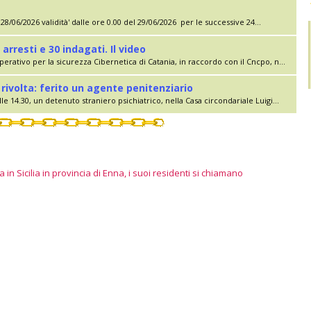
28/06/2026 validità' dalle ore 0.00 del 29/06/2026 per le successive 24...
 arresti e 30 indagati. Il video
erativo per la sicurezza Cibernetica di Catania, in raccordo con il Cncpo, n...
rivolta: ferito un agente penitenziario
le 14.30, un detenuto straniero psichiatrico, nella Casa circondariale Luigi...
 in Sicilia in provincia di Enna, i suoi residenti si chiamano