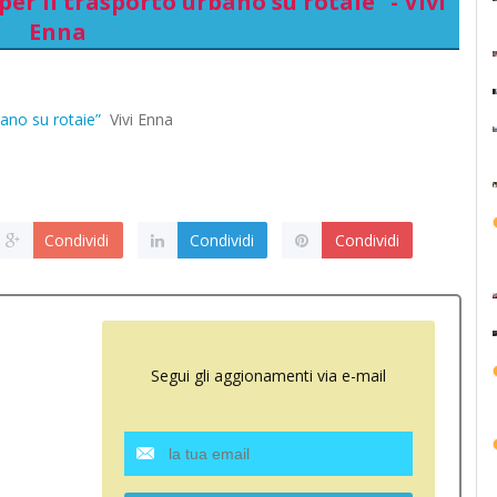
per il trasporto urbano su rotaie” - Vivi
Enna
bano su rotaie”
Vivi Enna
Condividi
Condividi
Condividi
Segui gli aggionamenti via e-mail