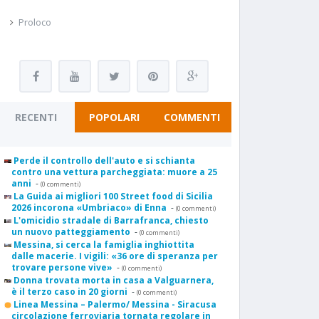
Proloco
RECENTI
POPOLARI
COMMENTI
Perde il controllo dell'auto e si schianta
contro una vettura parcheggiata: muore a 25
anni
-
(0 commenti)
La Guida ai migliori 100 Street food di Sicilia
2026 incorona «Umbriaco» di Enna
-
(0 commenti)
L'omicidio stradale di Barrafranca, chiesto
un nuovo patteggiamento
-
(0 commenti)
Messina, si cerca la famiglia inghiottita
dalle macerie. I vigili: «36 ore di speranza per
trovare persone vive»
-
(0 commenti)
Donna trovata morta in casa a Valguarnera,
è il terzo caso in 20 giorni
-
(0 commenti)
Linea Messina – Palermo/ Messina - Siracusa
circolazione ferroviaria tornata regolare in