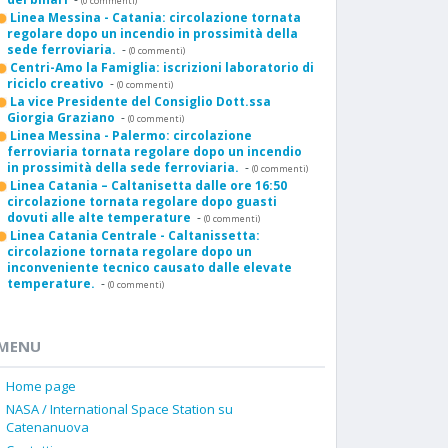
(0 commenti)
Linea Messina - Catania: circolazione tornata
regolare dopo un incendio in prossimità della
sede ferroviaria.
-
(0 commenti)
Centri-Amo la Famiglia: iscrizioni laboratorio di
riciclo creativo
-
(0 commenti)
La vice Presidente del Consiglio Dott.ssa
Giorgia Graziano
-
(0 commenti)
Linea Messina - Palermo: circolazione
ferroviaria tornata regolare dopo un incendio
in prossimità della sede ferroviaria.
-
(0 commenti)
Linea Catania – Caltanisetta dalle ore 16:50
circolazione tornata regolare dopo guasti
dovuti alle alte temperature
-
(0 commenti)
Linea Catania Centrale - Caltanissetta:
circolazione tornata regolare dopo un
inconveniente tecnico causato dalle elevate
temperature.
-
(0 commenti)
MENU
Home page
NASA / International Space Station su
Catenanuova