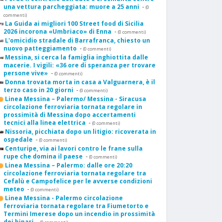
una vettura parcheggiata: muore a 25 anni
-
(0
commenti)
La Guida ai migliori 100 Street food di Sicilia
2026 incorona «Umbriaco» di Enna
-
(0 commenti)
L'omicidio stradale di Barrafranca, chiesto un
nuovo patteggiamento
-
(0 commenti)
Messina, si cerca la famiglia inghiottita dalle
macerie. I vigili: «36 ore di speranza per trovare
persone vive»
-
(0 commenti)
Donna trovata morta in casa a Valguarnera, è il
terzo caso in 20 giorni
-
(0 commenti)
Linea Messina – Palermo/ Messina - Siracusa
circolazione ferroviaria tornata regolare in
prossimità di Messina dopo accertamenti
tecnici alla linea elettrica
-
(0 commenti)
Nissoria, picchiata dopo un litigio: ricoverata in
ospedale
-
(0 commenti)
Centuripe, via ai lavori contro le frane sulla
rupe che domina il paese
-
(0 commenti)
Linea Messina – Palermo: dalle ore 20:20
circolazione ferroviaria tornata regolare tra
Cefalù e Campofelice per le avverse condizioni
meteo
-
(0 commenti)
Linea Messina - Palermo circolazione
ferroviaria tornata regolare tra Fiumetorto e
Termini Imerese dopo un incendio in prossimità
dei binari
-