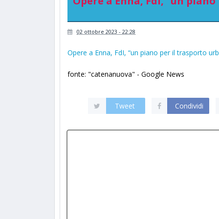
Opere a Enna, FdI, “un piano 
02 ottobre 2023 - 22:28
Opere a Enna, FdI, “un piano per il trasporto ur
fonte: "catenanuova" - Google News
Tweet
Condividi