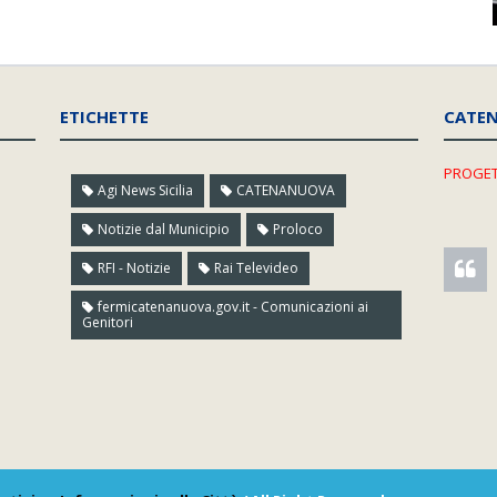
ETICHETTE
CATE
PROGET
Agi News Sicilia
CATENANUOVA
Notizie dal Municipio
Proloco
RFI - Notizie
Rai Televideo
fermicatenanuova.gov.it - Comunicazioni ai
Genitori