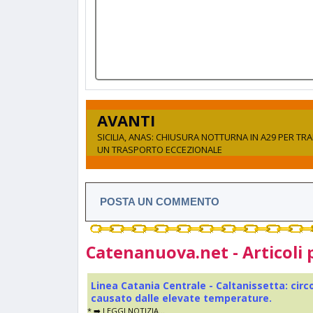
AVANTI
SICILIA, ANAS: CHIUSURA NOTTURNA IN A29 PER TRA
UN TRASPORTO ECCEZIONALE
POSTA UN COMMENTO
Catenanuova.net - Articoli 
Linea Catania Centrale - Caltanissetta: cir
causato dalle elevate temperature.
* ➡️ LEGGI NOTIZIA...