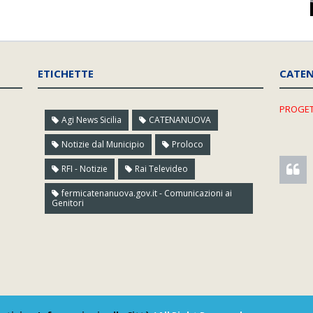
ETICHETTE
CATE
PROGET
Agi News Sicilia
CATENANUOVA
Notizie dal Municipio
Proloco
RFI - Notizie
Rai Televideo
fermicatenanuova.gov.it - Comunicazioni ai
Genitori