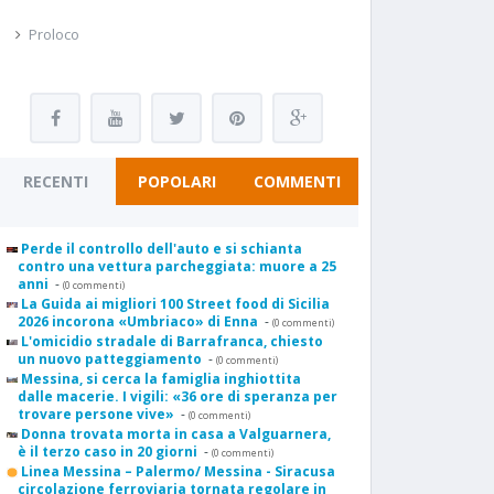
Proloco
RECENTI
POPOLARI
COMMENTI
Perde il controllo dell'auto e si schianta
contro una vettura parcheggiata: muore a 25
anni
-
(0 commenti)
La Guida ai migliori 100 Street food di Sicilia
2026 incorona «Umbriaco» di Enna
-
(0 commenti)
L'omicidio stradale di Barrafranca, chiesto
un nuovo patteggiamento
-
(0 commenti)
Messina, si cerca la famiglia inghiottita
dalle macerie. I vigili: «36 ore di speranza per
trovare persone vive»
-
(0 commenti)
Donna trovata morta in casa a Valguarnera,
è il terzo caso in 20 giorni
-
(0 commenti)
Linea Messina – Palermo/ Messina - Siracusa
circolazione ferroviaria tornata regolare in