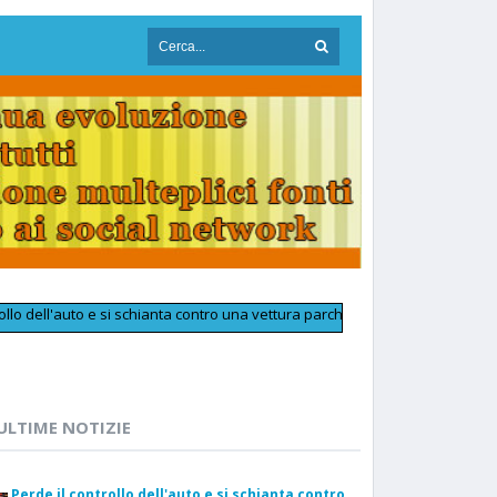
ll'auto e si schianta contro una vettura parcheggiata: muore a 25 anni
>>
ULTIME NOTIZIE
Perde il controllo dell'auto e si schianta contro