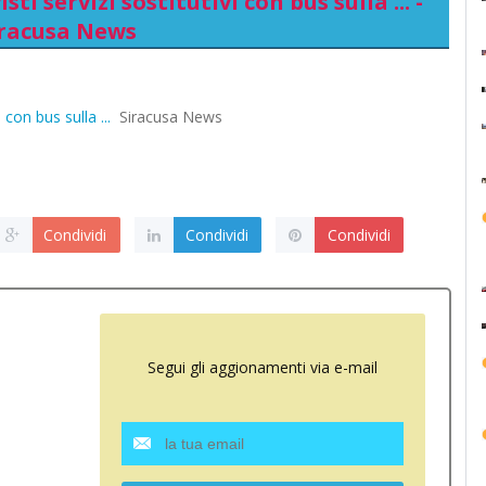
sti servizi sostitutivi con bus sulla ... -
iracusa News
 con bus sulla ...
Siracusa News
Condividi
Condividi
Condividi
Segui gli aggionamenti via e-mail