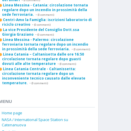
(0 commenti)
Linea Messina - Catania: circolazione tornata
regolare dopo un incendio in prossimità della
sede ferroviaria.
-
(0 commenti)
Centri-Amo la Famiglia: iscrizioni laboratorio di
riciclo creativo
-
(0 commenti)
La vice Presidente del Consiglio Dott.ssa
Giorgia Graziano
-
(0 commenti)
Linea Messina - Palermo: circolazione
ferroviaria tornata regolare dopo un incendio
in prossimità della sede ferroviaria.
-
(0 commenti)
Linea Catania – Caltanisetta dalle ore 16:50
circolazione tornata regolare dopo guasti
dovuti alle alte temperature
-
(0 commenti)
Linea Catania Centrale - Caltanissetta:
circolazione tornata regolare dopo un
inconveniente tecnico causato dalle elevate
temperature.
-
(0 commenti)
MENU
Home page
NASA / International Space Station su
Catenanuova