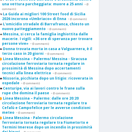
una vettura parcheggiata: muore a 25 anni
-
(0
commenti)
La Guida ai migliori 100 Street food di Sicilia
2026 incorona «Umbriaco» di Enna
-
(0 commenti)
L'omicidio stradale di Barrafranca, chiesto un
nuovo patteggiamento
-
(0 commenti)
Messina, si cerca la famiglia inghiottita dalle
macerie. I vigili: «36 ore di speranza per trovare
persone vive»
-
(0 commenti)
Donna trovata morta in casa a Valguarnera, è il
terzo caso in 20 giorni
-
(0 commenti)
Linea Messina – Palermo/ Messina - Siracusa
circolazione ferroviaria tornata regolare in
prossimità di Messina dopo accertamenti
tecnici alla linea elettrica
-
(0 commenti)
Nissoria, picchiata dopo un litigio: ricoverata in
ospedale
-
(0 commenti)
Centuripe, via ai lavori contro le frane sulla
rupe che domina il paese
-
(0 commenti)
Linea Messina – Palermo: dalle ore 20:20
circolazione ferroviaria tornata regolare tra
Cefalù e Campofelice per le avverse condizioni
meteo
-
(0 commenti)
Linea Messina - Palermo circolazione
ferroviaria tornata regolare tra Fiumetorto e
Termini Imerese dopo un incendio in prossimità
dei binari
-