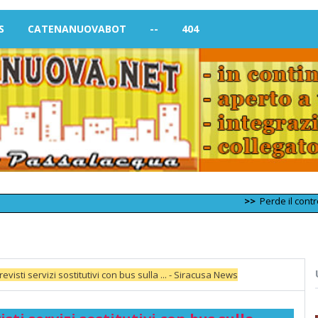
S
CATENANUOVABOT
--
404
>>
Perde il controllo de
revisti servizi sostitutivi con bus sulla ... - Siracusa News