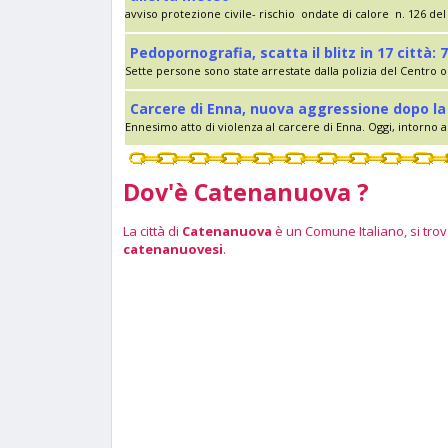
avviso protezione civile- rischio ondate di calore n. 126 del 
Pedopornografia, scatta il blitz in 17 città: 7
Sette persone sono state arrestate dalla polizia del Centro op
Carcere di Enna, nuova aggressione dopo la 
Ennesimo atto di violenza al carcere di Enna. Oggi, intorno al
Dov'è Catenanuova ?
La città di
Catenanuova
è un Comune Italiano, si trova
catenanuovesi
.