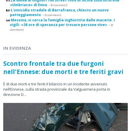
La Guida ai migliori 100 Street food di Sicilia 2026 incorona
«Umbriaco» di Enna
-
(0 commenti)
L'omicidio stradale di Barrafranca, chiesto un nuovo
patteggiamento
-
(0 commenti)
Messina, si cerca la famiglia inghiottita dalle macerie. I
vigili: «36 ore di speranza per trovare persone vive»
-
(0
commenti)
IN EVIDENZA
Scontro frontale tra due furgoni
nell'Ennese: due morti e tre feriti gravi
È di due morti e tre feriti il bilancio in un incidente avvenuto
nell’Ennese, sulla strada provinciale da Valguarnera porta in
direzione D...