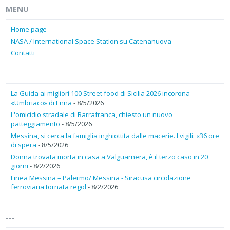
MENU
Home page
NASA / International Space Station su Catenanuova
Contatti
La Guida ai migliori 100 Street food di Sicilia 2026 incorona
«Umbriaco» di Enna
- 8/5/2026
L'omicidio stradale di Barrafranca, chiesto un nuovo
patteggiamento
- 8/5/2026
Messina, si cerca la famiglia inghiottita dalle macerie. I vigili: «36 ore
di spera
- 8/5/2026
Donna trovata morta in casa a Valguarnera, è il terzo caso in 20
giorni
- 8/2/2026
Linea Messina – Palermo/ Messina - Siracusa circolazione
ferroviaria tornata regol
- 8/2/2026
---