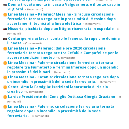
Donna trovata morta in casa a Valguarnera, è il terzo caso in
20 giorni
-
(0 commenti)
Linea Messina – Palermo/ Messina - Siracusa circolazione
ferroviaria tornata regolare in prossimità di Messina dopo
accertamenti tecnici alla linea elettrica
-
(0 commenti)
Nissoria, picchiata dopo un litigio: ricoverata in ospedale
-
(0
commenti)
Centuripe, via ai lavori contro le frane sulla rupe che domina
il paese
-
(0 commenti)
Linea Messina – Palermo: dalle ore 20:20 circolazione
ferroviaria tornata regolare tra Cefalù e Campofelice per le
avverse condizioni meteo
-
(0 commenti)
Linea Messina - Palermo circolazione ferroviaria tornata
regolare tra Fiumetorto e Termini Imerese dopo un incendio
in prossimità dei binari
-
(0 commenti)
Linea Messina - Catania: circolazione tornata regolare dopo
un incendio in prossimità della sede ferroviaria.
-
(0 commenti)
Centri-Amo la Famiglia: iscrizioni laboratorio di riciclo
creativo
-
(0 commenti)
La vice Presidente del Consiglio Dott.ssa Giorgia Graziano
-
(0
commenti)
Linea Messina - Palermo: circolazione ferroviaria tornata
regolare dopo un incendio in prossimità della sede
ferroviaria.
-
(0 commenti)