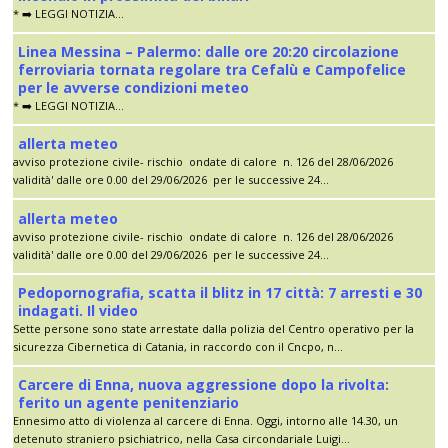
* ➡️ LEGGI NOTIZIA...
Linea Messina – Palermo: dalle ore 20:20 circolazione
ferroviaria tornata regolare tra Cefalù e Campofelice
per le avverse condizioni meteo
* ➡️ LEGGI NOTIZIA...
allerta meteo
avviso protezione civile- rischio ondate di calore n. 126 del 28/06/2026
validità' dalle ore 0.00 del 29/06/2026 per le successive 24...
allerta meteo
avviso protezione civile- rischio ondate di calore n. 126 del 28/06/2026
validità' dalle ore 0.00 del 29/06/2026 per le successive 24...
Pedopornografia, scatta il blitz in 17 città: 7 arresti e 30
indagati. Il video
Sette persone sono state arrestate dalla polizia del Centro operativo per la
sicurezza Cibernetica di Catania, in raccordo con il Cncpo, n...
Carcere di Enna, nuova aggressione dopo la rivolta:
ferito un agente penitenziario
Ennesimo atto di violenza al carcere di Enna. Oggi, intorno alle 14.30, un
detenuto straniero psichiatrico, nella Casa circondariale Luigi...