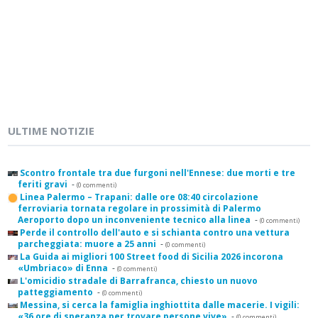
ULTIME NOTIZIE
Scontro frontale tra due furgoni nell'Ennese: due morti e tre
feriti gravi
-
(0 commenti)
Linea Palermo – Trapani: dalle ore 08:40 circolazione
ferroviaria tornata regolare in prossimità di Palermo
Aeroporto dopo un inconveniente tecnico alla linea
-
(0 commenti)
Perde il controllo dell'auto e si schianta contro una vettura
parcheggiata: muore a 25 anni
-
(0 commenti)
La Guida ai migliori 100 Street food di Sicilia 2026 incorona
«Umbriaco» di Enna
-
(0 commenti)
L'omicidio stradale di Barrafranca, chiesto un nuovo
patteggiamento
-
(0 commenti)
Messina, si cerca la famiglia inghiottita dalle macerie. I vigili:
«36 ore di speranza per trovare persone vive»
-
(0 commenti)