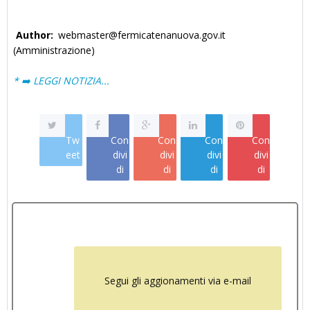
Author:
webmaster@fermicatenanuova.gov.it
(Amministrazione)
* ➡️ LEGGI NOTIZIA...
Tw
Con
Con
Con
Con
eet
divi
divi
divi
divi
di
di
di
di
Segui gli aggionamenti via e-mail