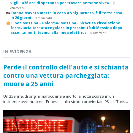
vigili: «36 ore di speranza per trovare persone vive»
-
(0
commenti)
Donna trovata morta in casa a Valguarnera, è il terzo caso
in 20 giorni
-
(0 commenti)
Linea Messina – Palermo/ Messina - Siracusa circolazione
ferroviaria tornata regolare in prossimità di Messina dopo
accertamenti tecnici alla linea elettrica
-
(0 commenti)
IN EVIDENZA
Perde il controllo dell'auto e si schianta
contro una vettura parcheggiata:
muore a 25 anni
Un 25enne, di origini marocchine è morto la notte scorsa in un
incidente avvenuto nell’Ennese, sulla strada provinciale 98, la "Turis...