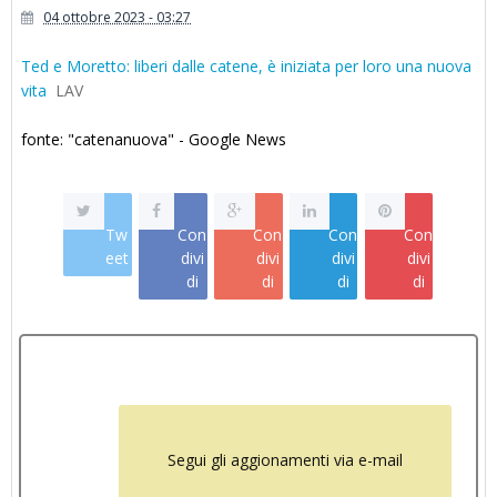
04 ottobre 2023 - 03:27
Ted e Moretto: liberi dalle catene, è iniziata per loro una nuova
vita
LAV
fonte: "catenanuova" - Google News
Tw
Con
Con
Con
Con
eet
divi
divi
divi
divi
di
di
di
di
Segui gli aggionamenti via e-mail