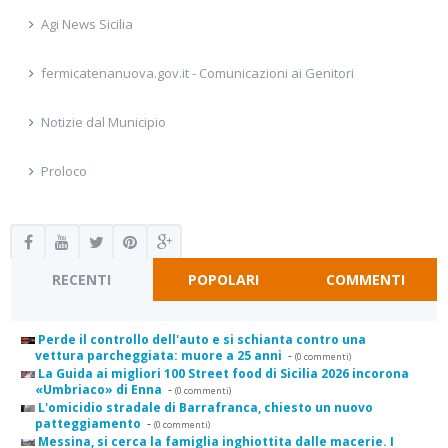
Agi News Sicilia
fermicatenanuova.gov.it - Comunicazioni ai Genitori
Notizie dal Municipio
Proloco
RECENTI
POPOLARI
COMMENTI
Perde il controllo dell'auto e si schianta contro una
vettura parcheggiata: muore a 25 anni
-
(0 commenti)
La Guida ai migliori 100 Street food di Sicilia 2026 incorona
«Umbriaco» di Enna
-
(0 commenti)
L'omicidio stradale di Barrafranca, chiesto un nuovo
patteggiamento
-
(0 commenti)
Messina, si cerca la famiglia inghiottita dalle macerie. I