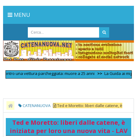
MENU
ntro una vettura parcheggiata: muore a 25 anni
>>
La Guida ai migliori 100
CATENANUOVA
Ted e Moretto: liberi dalle catene, è
iniziata per loro una nuova vita - LAV
Ted e Moretto: liberi dalle catene, è
iniziata per loro una nuova vita - LAV