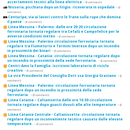
accertamenti tecnici alla linea elettrica
-
(0 commenti)
Nissoria, picchiata dopo un litigio: ricoverata in ospedale
-
(0
commenti)
Centuripe, via ai lavori contro le frane sulla rupe che domina
il paese
-
(0 commenti)
Linea Messina – Palermo: dalle ore 20:20 circolazione
ferroviaria tornata regolare tra Cefalù e Campofelice per le
avverse condizioni meteo
-
(0 commenti)
Linea Messina - Palermo circolazione ferroviaria tornata
regolare tra Fiumetorto e Termini Imerese dopo un incendio
in prossimità dei binari
-
(0 commenti)
Linea Messina - Catania: circolazione tornata regolare dopo
un incendio in prossimità della sede ferroviaria.
-
(0 commenti)
Centri-Amo la Famiglia: iscrizioni laboratorio di riciclo
creativo
-
(0 commenti)
La vice Presidente del Consiglio Dott.ssa Giorgia Graziano
-
(0
commenti)
Linea Messina - Palermo: circolazione ferroviaria tornata
regolare dopo un incendio in prossimità della sede
ferroviaria.
-
(0 commenti)
Linea Catania – Caltanisetta dalle ore 16:50 circolazione
tornata regolare dopo guasti dovuti alle alte temperature
-
(0
commenti)
Linea Catania Centrale - Caltanissetta: circolazione tornata
regolare dopo un inconveniente tecnico causato dalle elevate
temperature.
-
(0 commenti)