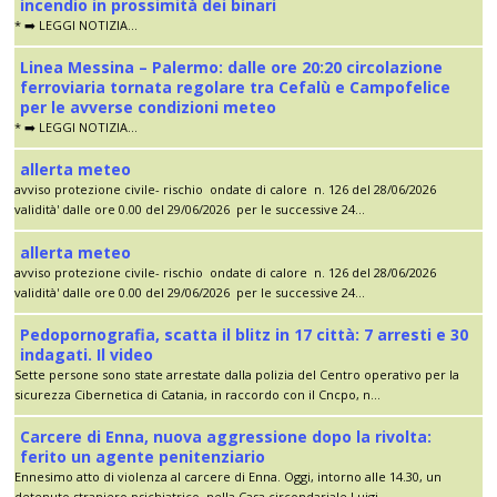
incendio in prossimità dei binari
* ➡️ LEGGI NOTIZIA...
Linea Messina – Palermo: dalle ore 20:20 circolazione
ferroviaria tornata regolare tra Cefalù e Campofelice
per le avverse condizioni meteo
* ➡️ LEGGI NOTIZIA...
allerta meteo
avviso protezione civile- rischio ondate di calore n. 126 del 28/06/2026
validità' dalle ore 0.00 del 29/06/2026 per le successive 24...
allerta meteo
avviso protezione civile- rischio ondate di calore n. 126 del 28/06/2026
validità' dalle ore 0.00 del 29/06/2026 per le successive 24...
Pedopornografia, scatta il blitz in 17 città: 7 arresti e 30
indagati. Il video
Sette persone sono state arrestate dalla polizia del Centro operativo per la
sicurezza Cibernetica di Catania, in raccordo con il Cncpo, n...
Carcere di Enna, nuova aggressione dopo la rivolta:
ferito un agente penitenziario
Ennesimo atto di violenza al carcere di Enna. Oggi, intorno alle 14.30, un
detenuto straniero psichiatrico, nella Casa circondariale Luigi...