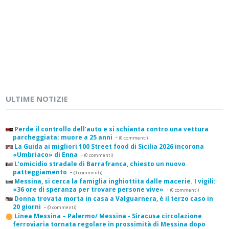
ULTIME NOTIZIE
Perde il controllo dell'auto e si schianta contro una vettura
parcheggiata: muore a 25 anni
-
(0 commenti)
La Guida ai migliori 100 Street food di Sicilia 2026 incorona
«Umbriaco» di Enna
-
(0 commenti)
L'omicidio stradale di Barrafranca, chiesto un nuovo
patteggiamento
-
(0 commenti)
Messina, si cerca la famiglia inghiottita dalle macerie. I vigili:
«36 ore di speranza per trovare persone vive»
-
(0 commenti)
Donna trovata morta in casa a Valguarnera, è il terzo caso in
20 giorni
-
(0 commenti)
Linea Messina – Palermo/ Messina - Siracusa circolazione
ferroviaria tornata regolare in prossimità di Messina dopo