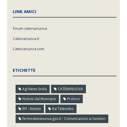
LINK AMICI
forum catenanuova
Catenanuova.it
Catenanuova.com
ETICHETTE
Agi News Sicilia
CATENANUOVA
Notizie dal Municipio
Proloco
RFI - Notizie
Rai Televideo
fermicatenanuova.gov.it - Comunicazioni ai Genitori