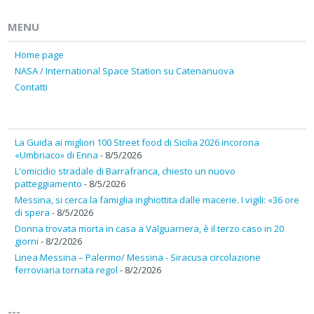
MENU
Home page
NASA / International Space Station su Catenanuova
Contatti
La Guida ai migliori 100 Street food di Sicilia 2026 incorona
«Umbriaco» di Enna
- 8/5/2026
L'omicidio stradale di Barrafranca, chiesto un nuovo
patteggiamento
- 8/5/2026
Messina, si cerca la famiglia inghiottita dalle macerie. I vigili: «36 ore
di spera
- 8/5/2026
Donna trovata morta in casa a Valguarnera, è il terzo caso in 20
giorni
- 8/2/2026
Linea Messina – Palermo/ Messina - Siracusa circolazione
ferroviaria tornata regol
- 8/2/2026
---