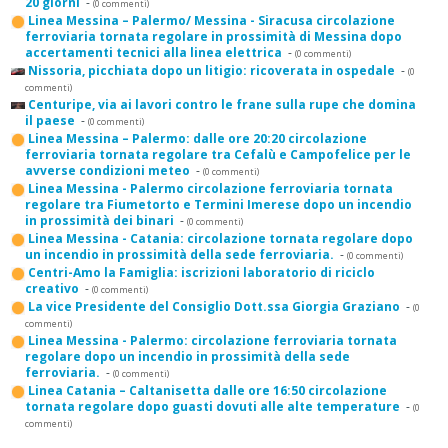
20 giorni
-
(0 commenti)
Linea Messina – Palermo/ Messina - Siracusa circolazione
ferroviaria tornata regolare in prossimità di Messina dopo
accertamenti tecnici alla linea elettrica
-
(0 commenti)
Nissoria, picchiata dopo un litigio: ricoverata in ospedale
-
(0
commenti)
Centuripe, via ai lavori contro le frane sulla rupe che domina
il paese
-
(0 commenti)
Linea Messina – Palermo: dalle ore 20:20 circolazione
ferroviaria tornata regolare tra Cefalù e Campofelice per le
avverse condizioni meteo
-
(0 commenti)
Linea Messina - Palermo circolazione ferroviaria tornata
regolare tra Fiumetorto e Termini Imerese dopo un incendio
in prossimità dei binari
-
(0 commenti)
Linea Messina - Catania: circolazione tornata regolare dopo
un incendio in prossimità della sede ferroviaria.
-
(0 commenti)
Centri-Amo la Famiglia: iscrizioni laboratorio di riciclo
creativo
-
(0 commenti)
La vice Presidente del Consiglio Dott.ssa Giorgia Graziano
-
(0
commenti)
Linea Messina - Palermo: circolazione ferroviaria tornata
regolare dopo un incendio in prossimità della sede
ferroviaria.
-
(0 commenti)
Linea Catania – Caltanisetta dalle ore 16:50 circolazione
tornata regolare dopo guasti dovuti alle alte temperature
-
(0
commenti)