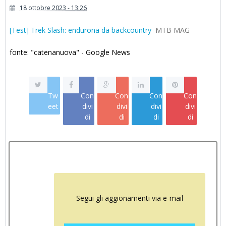
18 ottobre 2023 - 13:26
[Test] Trek Slash: endurona da backcountry
MTB MAG
fonte: "catenanuova" - Google News
Tw
Con
Con
Con
Con
eet
divi
divi
divi
divi
di
di
di
di
Segui gli aggionamenti via e-mail