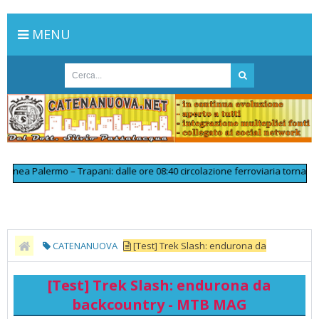
MENU
a Palermo – Trapani: dalle ore 08:40 circolazione ferroviaria tornata regol
CATENANUOVA
[Test] Trek Slash: endurona da
backcountry - MTB MAG
[Test] Trek Slash: endurona da
backcountry - MTB MAG