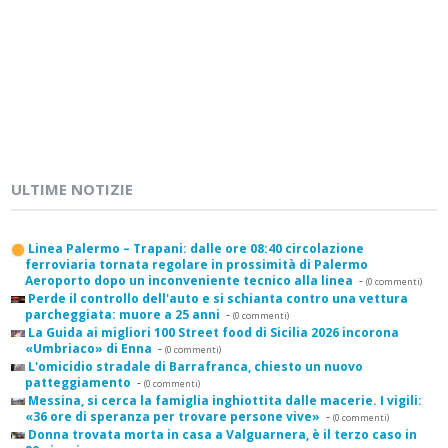
ULTIME NOTIZIE
Linea Palermo – Trapani: dalle ore 08:40 circolazione
ferroviaria tornata regolare in prossimità di Palermo
Aeroporto dopo un inconveniente tecnico alla linea
-
(0 commenti)
Perde il controllo dell'auto e si schianta contro una vettura
parcheggiata: muore a 25 anni
-
(0 commenti)
La Guida ai migliori 100 Street food di Sicilia 2026 incorona
«Umbriaco» di Enna
-
(0 commenti)
L'omicidio stradale di Barrafranca, chiesto un nuovo
patteggiamento
-
(0 commenti)
Messina, si cerca la famiglia inghiottita dalle macerie. I vigili:
«36 ore di speranza per trovare persone vive»
-
(0 commenti)
Donna trovata morta in casa a Valguarnera, è il terzo caso in