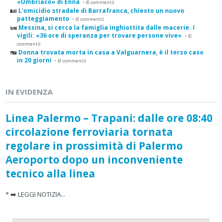
«Umbriaco» di Enna
-
(0 commenti)
L'omicidio stradale di Barrafranca, chiesto un nuovo
patteggiamento
-
(0 commenti)
Messina, si cerca la famiglia inghiottita dalle macerie. I
vigili: «36 ore di speranza per trovare persone vive»
-
(0
commenti)
Donna trovata morta in casa a Valguarnera, è il terzo caso
in 20 giorni
-
(0 commenti)
IN EVIDENZA
Linea Palermo – Trapani: dalle ore 08:40
circolazione ferroviaria tornata
regolare in prossimità di Palermo
Aeroporto dopo un inconveniente
tecnico alla linea
* ➡️ LEGGI NOTIZIA...