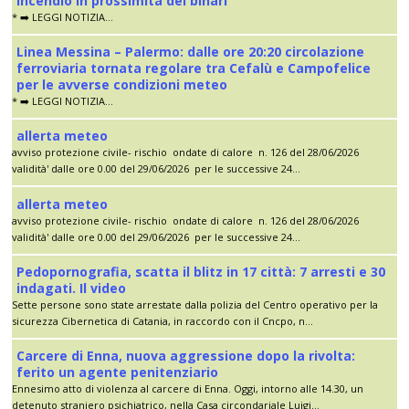
incendio in prossimità dei binari
* ➡️ LEGGI NOTIZIA...
Linea Messina – Palermo: dalle ore 20:20 circolazione
ferroviaria tornata regolare tra Cefalù e Campofelice
per le avverse condizioni meteo
* ➡️ LEGGI NOTIZIA...
allerta meteo
avviso protezione civile- rischio ondate di calore n. 126 del 28/06/2026
validità' dalle ore 0.00 del 29/06/2026 per le successive 24...
allerta meteo
avviso protezione civile- rischio ondate di calore n. 126 del 28/06/2026
validità' dalle ore 0.00 del 29/06/2026 per le successive 24...
Pedopornografia, scatta il blitz in 17 città: 7 arresti e 30
indagati. Il video
Sette persone sono state arrestate dalla polizia del Centro operativo per la
sicurezza Cibernetica di Catania, in raccordo con il Cncpo, n...
Carcere di Enna, nuova aggressione dopo la rivolta:
ferito un agente penitenziario
Ennesimo atto di violenza al carcere di Enna. Oggi, intorno alle 14.30, un
detenuto straniero psichiatrico, nella Casa circondariale Luigi...