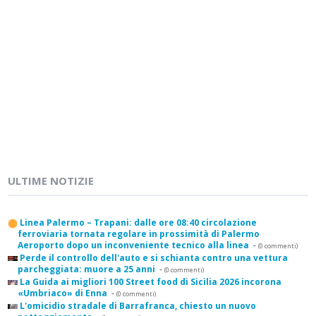
ULTIME NOTIZIE
Linea Palermo – Trapani: dalle ore 08:40 circolazione
ferroviaria tornata regolare in prossimità di Palermo
Aeroporto dopo un inconveniente tecnico alla linea
-
(0 commenti)
Perde il controllo dell'auto e si schianta contro una vettura
parcheggiata: muore a 25 anni
-
(0 commenti)
La Guida ai migliori 100 Street food di Sicilia 2026 incorona
«Umbriaco» di Enna
-
(0 commenti)
L'omicidio stradale di Barrafranca, chiesto un nuovo