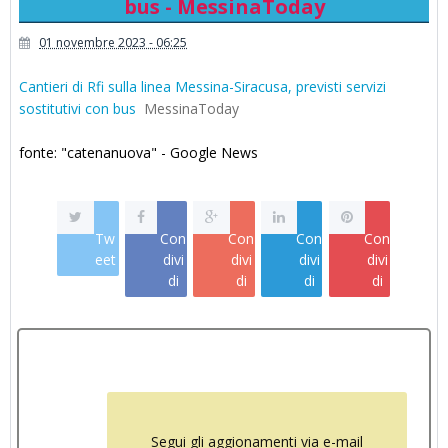
bus - MessinaToday
01 novembre 2023 - 06:25
Cantieri di Rfi sulla linea Messina-Siracusa, previsti servizi
sostitutivi con bus
MessinaToday
fonte: "catenanuova" - Google News
Tw
Con
Con
Con
Con
eet
divi
divi
divi
divi
di
di
di
di
Segui gli aggionamenti via e-mail