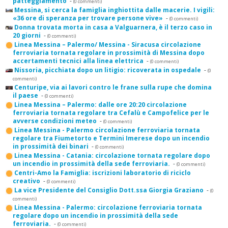
patteggiamento
-
(0 commenti)
Messina, si cerca la famiglia inghiottita dalle macerie. I vigili:
«36 ore di speranza per trovare persone vive»
-
(0 commenti)
Donna trovata morta in casa a Valguarnera, è il terzo caso in
20 giorni
-
(0 commenti)
Linea Messina – Palermo/ Messina - Siracusa circolazione
ferroviaria tornata regolare in prossimità di Messina dopo
accertamenti tecnici alla linea elettrica
-
(0 commenti)
Nissoria, picchiata dopo un litigio: ricoverata in ospedale
-
(0
commenti)
Centuripe, via ai lavori contro le frane sulla rupe che domina
il paese
-
(0 commenti)
Linea Messina – Palermo: dalle ore 20:20 circolazione
ferroviaria tornata regolare tra Cefalù e Campofelice per le
avverse condizioni meteo
-
(0 commenti)
Linea Messina - Palermo circolazione ferroviaria tornata
regolare tra Fiumetorto e Termini Imerese dopo un incendio
in prossimità dei binari
-
(0 commenti)
Linea Messina - Catania: circolazione tornata regolare dopo
un incendio in prossimità della sede ferroviaria.
-
(0 commenti)
Centri-Amo la Famiglia: iscrizioni laboratorio di riciclo
creativo
-
(0 commenti)
La vice Presidente del Consiglio Dott.ssa Giorgia Graziano
-
(0
commenti)
Linea Messina - Palermo: circolazione ferroviaria tornata
regolare dopo un incendio in prossimità della sede
ferroviaria.
-
(0 commenti)