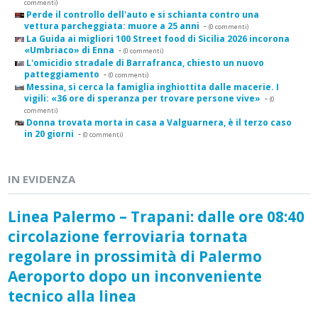
commenti)
Perde il controllo dell'auto e si schianta contro una
vettura parcheggiata: muore a 25 anni
-
(0 commenti)
La Guida ai migliori 100 Street food di Sicilia 2026 incorona
«Umbriaco» di Enna
-
(0 commenti)
L'omicidio stradale di Barrafranca, chiesto un nuovo
patteggiamento
-
(0 commenti)
Messina, si cerca la famiglia inghiottita dalle macerie. I
vigili: «36 ore di speranza per trovare persone vive»
-
(0
commenti)
Donna trovata morta in casa a Valguarnera, è il terzo caso
in 20 giorni
-
(0 commenti)
IN EVIDENZA
Linea Palermo – Trapani: dalle ore 08:40
circolazione ferroviaria tornata
regolare in prossimità di Palermo
Aeroporto dopo un inconveniente
tecnico alla linea