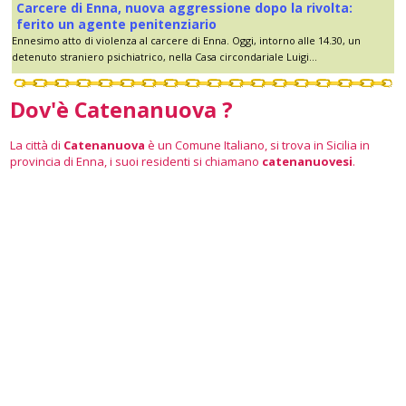
Carcere di Enna, nuova aggressione dopo la rivolta:
ferito un agente penitenziario
Ennesimo atto di violenza al carcere di Enna. Oggi, intorno alle 14.30, un
detenuto straniero psichiatrico, nella Casa circondariale Luigi...
Dov'è Catenanuova ?
La città di
Catenanuova
è un Comune Italiano, si trova in Sicilia in
provincia di Enna, i suoi residenti si chiamano
catenanuovesi
.