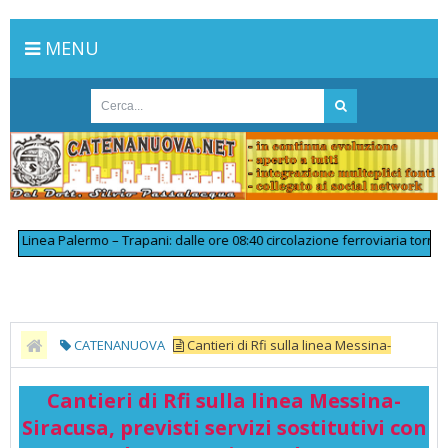
MENU
inea Palermo – Trapani: dalle ore 08:40 circolazione ferroviaria tornata r
CATENANUOVA
Cantieri di Rfi sulla linea Messina-
Siracusa, previsti servizi sostitutivi con bus - MessinaToday
Cantieri di Rfi sulla linea Messina-
Siracusa, previsti servizi sostitutivi con