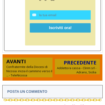
AVANTI
PRECEDENTE
Confraternite della Diocesi di
Addetto/a cassa - Clirim srl -
Nicosia: inizia il cammino verso il
Adrano, Sicilia
... - TeleNicosia
POSTA UN COMMENTO