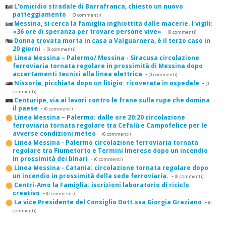
L'omicidio stradale di Barrafranca, chiesto un nuovo
patteggiamento
-
(0 commenti)
Messina, si cerca la famiglia inghiottita dalle macerie. I vigili:
«36 ore di speranza per trovare persone vive»
-
(0 commenti)
Donna trovata morta in casa a Valguarnera, è il terzo caso in
20 giorni
-
(0 commenti)
Linea Messina – Palermo/ Messina - Siracusa circolazione
ferroviaria tornata regolare in prossimità di Messina dopo
accertamenti tecnici alla linea elettrica
-
(0 commenti)
Nissoria, picchiata dopo un litigio: ricoverata in ospedale
-
(0
commenti)
Centuripe, via ai lavori contro le frane sulla rupe che domina
il paese
-
(0 commenti)
Linea Messina – Palermo: dalle ore 20:20 circolazione
ferroviaria tornata regolare tra Cefalù e Campofelice per le
avverse condizioni meteo
-
(0 commenti)
Linea Messina - Palermo circolazione ferroviaria tornata
regolare tra Fiumetorto e Termini Imerese dopo un incendio
in prossimità dei binari
-
(0 commenti)
Linea Messina - Catania: circolazione tornata regolare dopo
un incendio in prossimità della sede ferroviaria.
-
(0 commenti)
Centri-Amo la Famiglia: iscrizioni laboratorio di riciclo
creativo
-
(0 commenti)
La vice Presidente del Consiglio Dott.ssa Giorgia Graziano
-
(0
commenti)