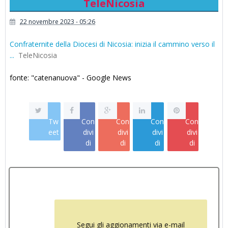
TeleNicosia
22 novembre 2023 - 05:26
Confraternite della Diocesi di Nicosia: inizia il cammino verso il
...
TeleNicosia
fonte: "catenanuova" - Google News
Tw
Con
Con
Con
Con
eet
divi
divi
divi
divi
di
di
di
di
Segui gli aggionamenti via e-mail