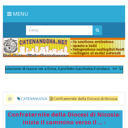
MENU
lazione di nuove vie a Enna, il prefetto bacchetta il sindaco
>>
Scontro fro
CATENANUOVA
Confraternite della Diocesi di Nicosia:
inizia il cammino verso il ... - TeleNicosia
Confraternite della Diocesi di Nicosia:
inizia il cammino verso il ... -