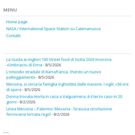
MENU
Home page
NASA / International Space Station su Catenanuova
Contatti
La Guida ai migliori 100 Street food di Sicilia 2026 incorona
«Umbriaco» di Enna
- 8/5/2026
L'omicidio stradale di Barrafranca, chiesto un nuovo
patteggiamento
- 8/5/2026
Messina, si cerca la famiglia inghiottita dalle macerie. I vigili: «36 ore
di spera
- 8/5/2026
Donna trovata morta in casa a Valguarnera, è il terzo caso in 20
giorni
- 8/2/2026
Linea Messina – Palermo/ Messina - Siracusa circolazione
ferroviaria tornata regol
- 8/2/2026
---