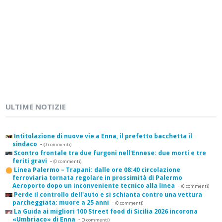
ULTIME NOTIZIE
Intitolazione di nuove vie a Enna, il prefetto bacchetta il
sindaco
-
(0 commenti)
Scontro frontale tra due furgoni nell'Ennese: due morti e tre
feriti gravi
-
(0 commenti)
Linea Palermo – Trapani: dalle ore 08:40 circolazione
ferroviaria tornata regolare in prossimità di Palermo
Aeroporto dopo un inconveniente tecnico alla linea
-
(0 commenti)
Perde il controllo dell'auto e si schianta contro una vettura
parcheggiata: muore a 25 anni
-
(0 commenti)
La Guida ai migliori 100 Street food di Sicilia 2026 incorona
«Umbriaco» di Enna
-
(0 commenti)