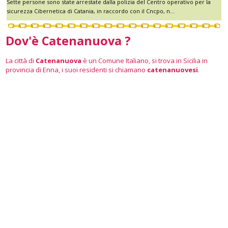
Sette persone sono state arrestate dalla polizia del Centro operativo per la
sicurezza Cibernetica di Catania, in raccordo con il Cncpo, n...
Dov'è Catenanuova ?
La città di
Catenanuova
è un Comune Italiano, si trova in Sicilia in
provincia di Enna, i suoi residenti si chiamano
catenanuovesi
.