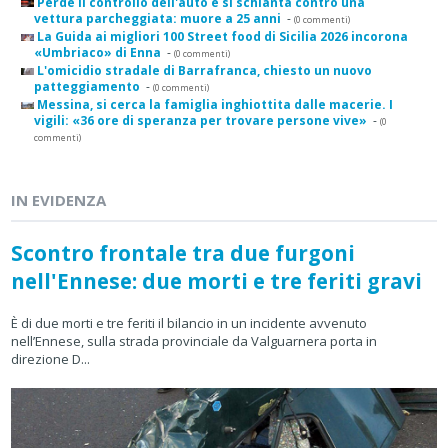
Perde il controllo dell'auto e si schianta contro una
vettura parcheggiata: muore a 25 anni
-
(0 commenti)
La Guida ai migliori 100 Street food di Sicilia 2026 incorona
«Umbriaco» di Enna
-
(0 commenti)
L'omicidio stradale di Barrafranca, chiesto un nuovo
patteggiamento
-
(0 commenti)
Messina, si cerca la famiglia inghiottita dalle macerie. I
vigili: «36 ore di speranza per trovare persone vive»
-
(0
commenti)
IN EVIDENZA
Scontro frontale tra due furgoni
nell'Ennese: due morti e tre feriti gravi
È di due morti e tre feriti il bilancio in un incidente avvenuto
nell’Ennese, sulla strada provinciale da Valguarnera porta in
direzione D...