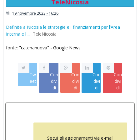
TeleNicosia
19 novembre 2023 - 16:26
Definite a Nicosia le strategie e i finanziamenti per l’Area
Interna e l ...
TeleNicosia
fonte: "catenanuova" - Google News
Tw
Con
Con
Con
Con
eet
divi
divi
divi
divi
di
di
di
di
Segui gli aggionamenti via e-mail