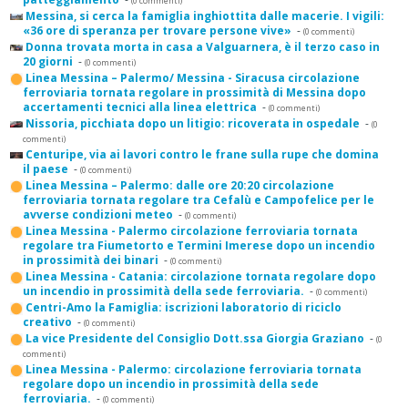
(0 commenti)
Messina, si cerca la famiglia inghiottita dalle macerie. I vigili:
«36 ore di speranza per trovare persone vive»
-
(0 commenti)
Donna trovata morta in casa a Valguarnera, è il terzo caso in
20 giorni
-
(0 commenti)
Linea Messina – Palermo/ Messina - Siracusa circolazione
ferroviaria tornata regolare in prossimità di Messina dopo
accertamenti tecnici alla linea elettrica
-
(0 commenti)
Nissoria, picchiata dopo un litigio: ricoverata in ospedale
-
(0
commenti)
Centuripe, via ai lavori contro le frane sulla rupe che domina
il paese
-
(0 commenti)
Linea Messina – Palermo: dalle ore 20:20 circolazione
ferroviaria tornata regolare tra Cefalù e Campofelice per le
avverse condizioni meteo
-
(0 commenti)
Linea Messina - Palermo circolazione ferroviaria tornata
regolare tra Fiumetorto e Termini Imerese dopo un incendio
in prossimità dei binari
-
(0 commenti)
Linea Messina - Catania: circolazione tornata regolare dopo
un incendio in prossimità della sede ferroviaria.
-
(0 commenti)
Centri-Amo la Famiglia: iscrizioni laboratorio di riciclo
creativo
-
(0 commenti)
La vice Presidente del Consiglio Dott.ssa Giorgia Graziano
-
(0
commenti)
Linea Messina - Palermo: circolazione ferroviaria tornata
regolare dopo un incendio in prossimità della sede
ferroviaria.
-
(0 commenti)