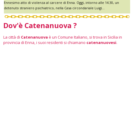
Ennesimo atto di violenza al carcere di Enna. Oggi, intorno alle 14.30, un
detenuto straniero psichiatrico, nella Casa circondariale Luigi...
Dov'è Catenanuova ?
La città di
Catenanuova
è un Comune Italiano, si trova in Sicilia in
provincia di Enna, i suoi residenti si chiamano
catenanuovesi
.