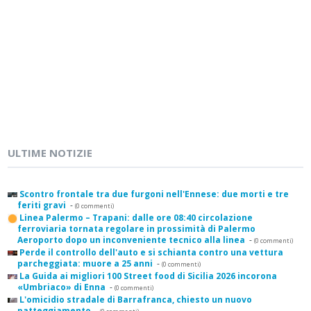
ULTIME NOTIZIE
Scontro frontale tra due furgoni nell'Ennese: due morti e tre
feriti gravi
-
(0 commenti)
Linea Palermo – Trapani: dalle ore 08:40 circolazione
ferroviaria tornata regolare in prossimità di Palermo
Aeroporto dopo un inconveniente tecnico alla linea
-
(0 commenti)
Perde il controllo dell'auto e si schianta contro una vettura
parcheggiata: muore a 25 anni
-
(0 commenti)
La Guida ai migliori 100 Street food di Sicilia 2026 incorona
«Umbriaco» di Enna
-
(0 commenti)
L'omicidio stradale di Barrafranca, chiesto un nuovo
patteggiamento
-