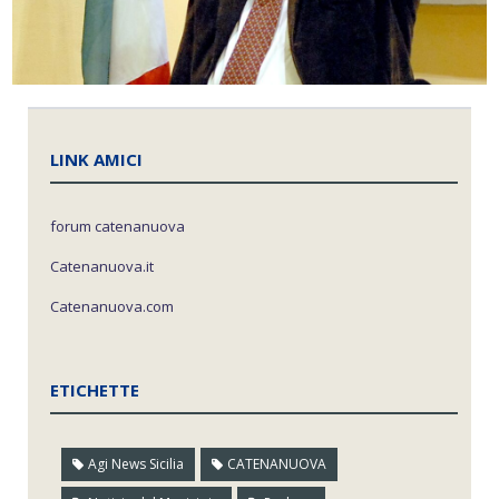
LINK AMICI
forum catenanuova
Catenanuova.it
Catenanuova.com
ETICHETTE
Agi News Sicilia
CATENANUOVA