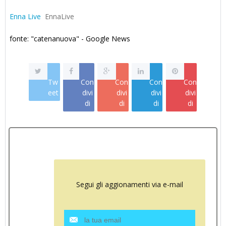
Enna Live
EnnaLive
fonte: "catenanuova" - Google News
Tw
Con
Con
Con
Con
eet
divi
divi
divi
divi
di
di
di
di
Segui gli aggionamenti via e-mail