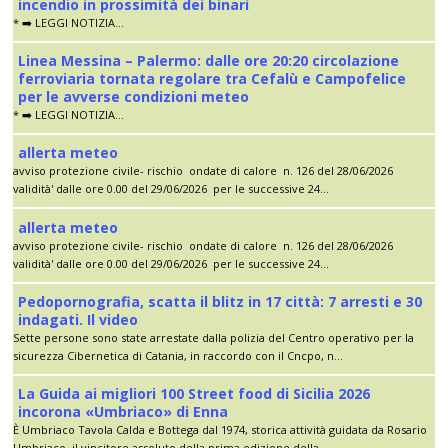
incendio in prossimità dei binari
* ➡️ LEGGI NOTIZIA...
Linea Messina – Palermo: dalle ore 20:20 circolazione
ferroviaria tornata regolare tra Cefalù e Campofelice
per le avverse condizioni meteo
* ➡️ LEGGI NOTIZIA...
allerta meteo
avviso protezione civile- rischio ondate di calore n. 126 del 28/06/2026
validità' dalle ore 0.00 del 29/06/2026 per le successive 24...
allerta meteo
avviso protezione civile- rischio ondate di calore n. 126 del 28/06/2026
validità' dalle ore 0.00 del 29/06/2026 per le successive 24...
Pedopornografia, scatta il blitz in 17 città: 7 arresti e 30
indagati. Il video
Sette persone sono state arrestate dalla polizia del Centro operativo per la
sicurezza Cibernetica di Catania, in raccordo con il Cncpo, n...
La Guida ai migliori 100 Street food di Sicilia 2026
incorona «Umbriaco» di Enna
È Umbriaco Tavola Calda e Bottega dal 1974, storica attività guidata da Rosario
Umbriaco, il vincitore assoluto della prima edizione della...