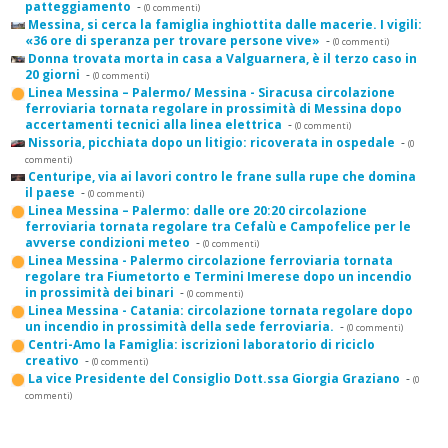
patteggiamento
-
(0 commenti)
Messina, si cerca la famiglia inghiottita dalle macerie. I vigili:
«36 ore di speranza per trovare persone vive»
-
(0 commenti)
Donna trovata morta in casa a Valguarnera, è il terzo caso in
20 giorni
-
(0 commenti)
Linea Messina – Palermo/ Messina - Siracusa circolazione
ferroviaria tornata regolare in prossimità di Messina dopo
accertamenti tecnici alla linea elettrica
-
(0 commenti)
Nissoria, picchiata dopo un litigio: ricoverata in ospedale
-
(0
commenti)
Centuripe, via ai lavori contro le frane sulla rupe che domina
il paese
-
(0 commenti)
Linea Messina – Palermo: dalle ore 20:20 circolazione
ferroviaria tornata regolare tra Cefalù e Campofelice per le
avverse condizioni meteo
-
(0 commenti)
Linea Messina - Palermo circolazione ferroviaria tornata
regolare tra Fiumetorto e Termini Imerese dopo un incendio
in prossimità dei binari
-
(0 commenti)
Linea Messina - Catania: circolazione tornata regolare dopo
un incendio in prossimità della sede ferroviaria.
-
(0 commenti)
Centri-Amo la Famiglia: iscrizioni laboratorio di riciclo
creativo
-
(0 commenti)
La vice Presidente del Consiglio Dott.ssa Giorgia Graziano
-
(0
commenti)