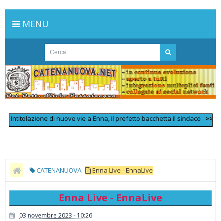
MENU
titolazione di nuove vie a Enna, il prefetto bacchetta il sindaco
>>
Scontro
CATENANUOVA
Enna Live - EnnaLive
Enna Live - EnnaLive
03 novembre 2023 - 10:26