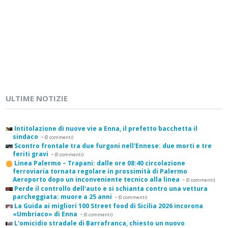
ULTIME NOTIZIE
Intitolazione di nuove vie a Enna, il prefetto bacchetta il
sindaco
-
(0 commenti)
Scontro frontale tra due furgoni nell'Ennese: due morti e tre
feriti gravi
-
(0 commenti)
Linea Palermo – Trapani: dalle ore 08:40 circolazione
ferroviaria tornata regolare in prossimità di Palermo
Aeroporto dopo un inconveniente tecnico alla linea
-
(0 commenti)
Perde il controllo dell'auto e si schianta contro una vettura
parcheggiata: muore a 25 anni
-
(0 commenti)
La Guida ai migliori 100 Street food di Sicilia 2026 incorona
«Umbriaco» di Enna
-
(0 commenti)
L'omicidio stradale di Barrafranca, chiesto un nuovo