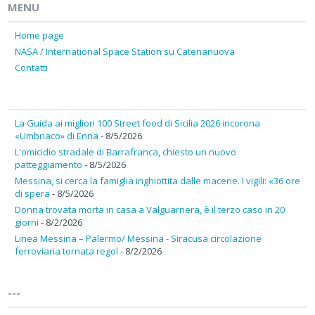
MENU
Home page
NASA / International Space Station su Catenanuova
Contatti
La Guida ai migliori 100 Street food di Sicilia 2026 incorona
«Umbriaco» di Enna
- 8/5/2026
L'omicidio stradale di Barrafranca, chiesto un nuovo
patteggiamento
- 8/5/2026
Messina, si cerca la famiglia inghiottita dalle macerie. I vigili: «36 ore
di spera
- 8/5/2026
Donna trovata morta in casa a Valguarnera, è il terzo caso in 20
giorni
- 8/2/2026
Linea Messina – Palermo/ Messina - Siracusa circolazione
ferroviaria tornata regol
- 8/2/2026
---