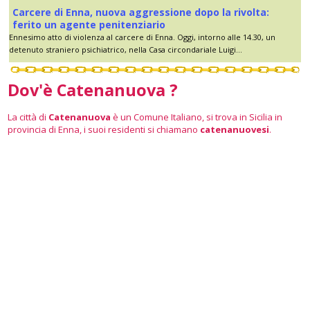
Carcere di Enna, nuova aggressione dopo la rivolta:
ferito un agente penitenziario
Ennesimo atto di violenza al carcere di Enna. Oggi, intorno alle 14.30, un
detenuto straniero psichiatrico, nella Casa circondariale Luigi...
Dov'è Catenanuova ?
La città di
Catenanuova
è un Comune Italiano, si trova in Sicilia in
provincia di Enna, i suoi residenti si chiamano
catenanuovesi
.