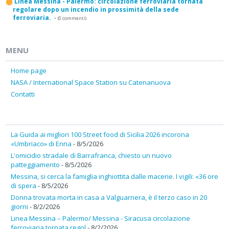
Linea Messina - Palermo: circolazione ferroviaria tornata
regolare dopo un incendio in prossimità della sede
ferroviaria.
-
(0 commenti)
MENU
Home page
NASA / International Space Station su Catenanuova
Contatti
La Guida ai migliori 100 Street food di Sicilia 2026 incorona
«Umbriaco» di Enna
- 8/5/2026
L'omicidio stradale di Barrafranca, chiesto un nuovo
patteggiamento
- 8/5/2026
Messina, si cerca la famiglia inghiottita dalle macerie. I vigili: «36 ore
di spera
- 8/5/2026
Donna trovata morta in casa a Valguarnera, è il terzo caso in 20
giorni
- 8/2/2026
Linea Messina – Palermo/ Messina - Siracusa circolazione
ferroviaria tornata regol
- 8/2/2026