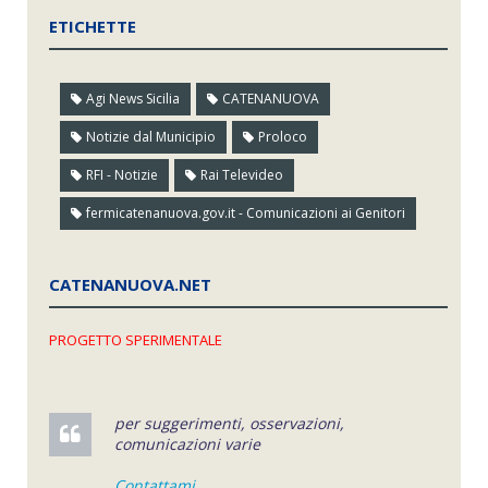
ETICHETTE
Agi News Sicilia
CATENANUOVA
Notizie dal Municipio
Proloco
RFI - Notizie
Rai Televideo
fermicatenanuova.gov.it - Comunicazioni ai Genitori
CATENANUOVA.NET
PROGETTO SPERIMENTALE
per suggerimenti, osservazioni,
comunicazioni varie
Contattami