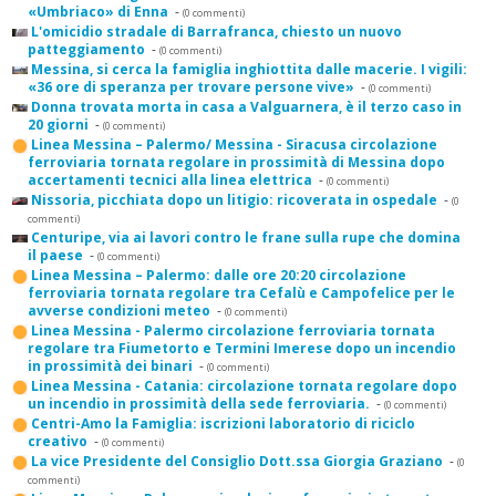
«Umbriaco» di Enna
-
(0 commenti)
L'omicidio stradale di Barrafranca, chiesto un nuovo
patteggiamento
-
(0 commenti)
Messina, si cerca la famiglia inghiottita dalle macerie. I vigili:
«36 ore di speranza per trovare persone vive»
-
(0 commenti)
Donna trovata morta in casa a Valguarnera, è il terzo caso in
20 giorni
-
(0 commenti)
Linea Messina – Palermo/ Messina - Siracusa circolazione
ferroviaria tornata regolare in prossimità di Messina dopo
accertamenti tecnici alla linea elettrica
-
(0 commenti)
Nissoria, picchiata dopo un litigio: ricoverata in ospedale
-
(0
commenti)
Centuripe, via ai lavori contro le frane sulla rupe che domina
il paese
-
(0 commenti)
Linea Messina – Palermo: dalle ore 20:20 circolazione
ferroviaria tornata regolare tra Cefalù e Campofelice per le
avverse condizioni meteo
-
(0 commenti)
Linea Messina - Palermo circolazione ferroviaria tornata
regolare tra Fiumetorto e Termini Imerese dopo un incendio
in prossimità dei binari
-
(0 commenti)
Linea Messina - Catania: circolazione tornata regolare dopo
un incendio in prossimità della sede ferroviaria.
-
(0 commenti)
Centri-Amo la Famiglia: iscrizioni laboratorio di riciclo
creativo
-
(0 commenti)
La vice Presidente del Consiglio Dott.ssa Giorgia Graziano
-
(0
commenti)