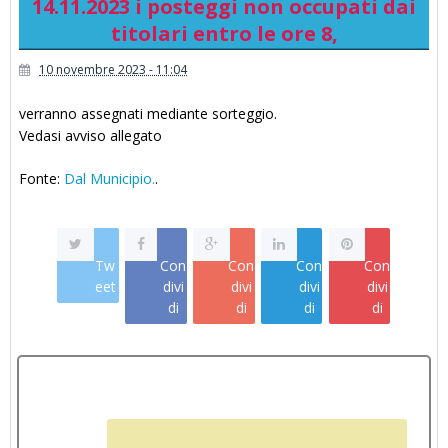
14.11.2023 i posteggi non occupati dai
titolari entro le ore 8,
10 novembre 2023 - 11:04
verranno assegnati mediante sorteggio.
Vedasi avviso allegato
Fonte:
Dal Municipio.
.
Tw
Con
Con
Con
Con
eet
divi
divi
divi
divi
di
di
di
di