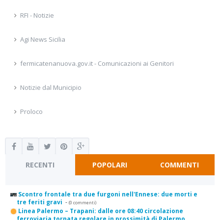
RFI - Notizie
Agi News Sicilia
fermicatenanuova.gov.it - Comunicazioni ai Genitori
Notizie dal Municipio
Proloco
RECENTI
POPOLARI
COMMENTI
Scontro frontale tra due furgoni nell'Ennese: due morti e
tre feriti gravi
-
(0 commenti)
Linea Palermo – Trapani: dalle ore 08:40 circolazione
ferroviaria tornata regolare in prossimità di Palermo