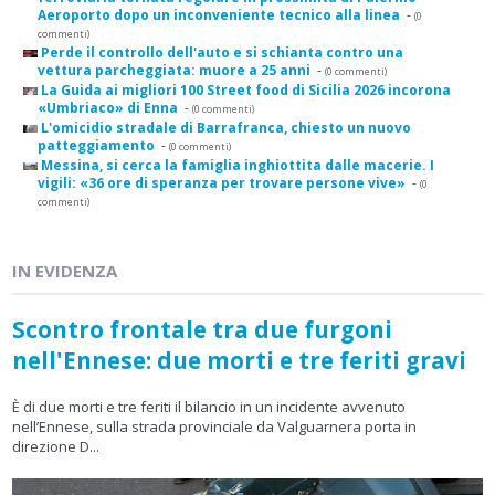
Aeroporto dopo un inconveniente tecnico alla linea
-
(0
commenti)
Perde il controllo dell'auto e si schianta contro una
vettura parcheggiata: muore a 25 anni
-
(0 commenti)
La Guida ai migliori 100 Street food di Sicilia 2026 incorona
«Umbriaco» di Enna
-
(0 commenti)
L'omicidio stradale di Barrafranca, chiesto un nuovo
patteggiamento
-
(0 commenti)
Messina, si cerca la famiglia inghiottita dalle macerie. I
vigili: «36 ore di speranza per trovare persone vive»
-
(0
commenti)
IN EVIDENZA
Scontro frontale tra due furgoni
nell'Ennese: due morti e tre feriti gravi
È di due morti e tre feriti il bilancio in un incidente avvenuto
nell’Ennese, sulla strada provinciale da Valguarnera porta in
direzione D...