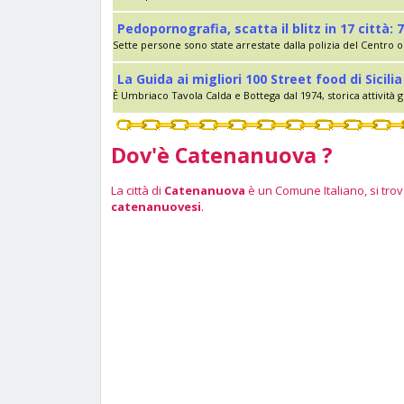
Pedopornografia, scatta il blitz in 17 città: 7
Sette persone sono state arrestate dalla polizia del Centro op
La Guida ai migliori 100 Street food di Sici
È Umbriaco Tavola Calda e Bottega dal 1974, storica attività g
Dov'è Catenanuova ?
La città di
Catenanuova
è un Comune Italiano, si trova
catenanuovesi
.