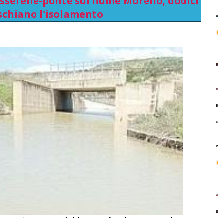
serelle-ponte sul fiume Morello, dodici
schiano l'isolamento