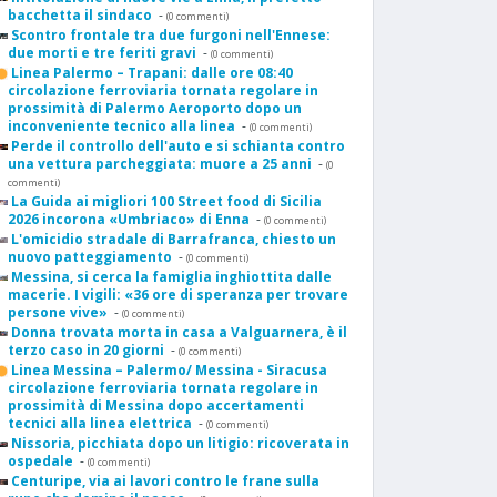
bacchetta il sindaco
-
(0 commenti)
Scontro frontale tra due furgoni nell'Ennese:
due morti e tre feriti gravi
-
(0 commenti)
Linea Palermo – Trapani: dalle ore 08:40
circolazione ferroviaria tornata regolare in
prossimità di Palermo Aeroporto dopo un
inconveniente tecnico alla linea
-
(0 commenti)
Perde il controllo dell'auto e si schianta contro
una vettura parcheggiata: muore a 25 anni
-
(0
commenti)
La Guida ai migliori 100 Street food di Sicilia
2026 incorona «Umbriaco» di Enna
-
(0 commenti)
L'omicidio stradale di Barrafranca, chiesto un
nuovo patteggiamento
-
(0 commenti)
Messina, si cerca la famiglia inghiottita dalle
macerie. I vigili: «36 ore di speranza per trovare
persone vive»
-
(0 commenti)
Donna trovata morta in casa a Valguarnera, è il
terzo caso in 20 giorni
-
(0 commenti)
Linea Messina – Palermo/ Messina - Siracusa
circolazione ferroviaria tornata regolare in
prossimità di Messina dopo accertamenti
tecnici alla linea elettrica
-
(0 commenti)
Nissoria, picchiata dopo un litigio: ricoverata in
ospedale
-
(0 commenti)
Centuripe, via ai lavori contro le frane sulla