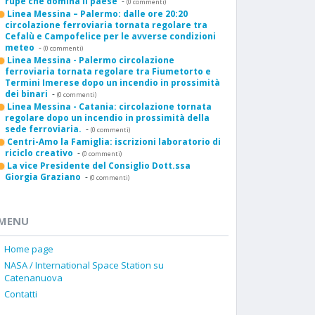
rupe che domina il paese
-
(0 commenti)
Linea Messina – Palermo: dalle ore 20:20
circolazione ferroviaria tornata regolare tra
Cefalù e Campofelice per le avverse condizioni
meteo
-
(0 commenti)
Linea Messina - Palermo circolazione
ferroviaria tornata regolare tra Fiumetorto e
Termini Imerese dopo un incendio in prossimità
dei binari
-
(0 commenti)
Linea Messina - Catania: circolazione tornata
regolare dopo un incendio in prossimità della
sede ferroviaria.
-
(0 commenti)
Centri-Amo la Famiglia: iscrizioni laboratorio di
riciclo creativo
-
(0 commenti)
La vice Presidente del Consiglio Dott.ssa
Giorgia Graziano
-
(0 commenti)
MENU
Home page
NASA / International Space Station su
Catenanuova
Contatti