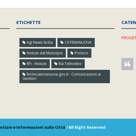
ETICHETTE
CATE
PROGET
Agi News Sicilia
CATENANUOVA
Notizie dal Municipio
Proloco
RFI - Notizie
Rai Televideo
fermicatenanuova.gov.it - Comunicazioni ai
Genitori
otizie e Informazioni sulla Città
/ All Right Reserved