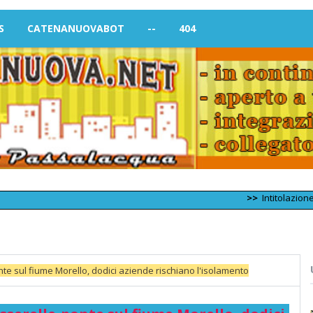
S
CATENANUOVABOT
--
404
>>
Intitolazione di nuove 
e sul fiume Morello, dodici aziende rischiano l'isolamento