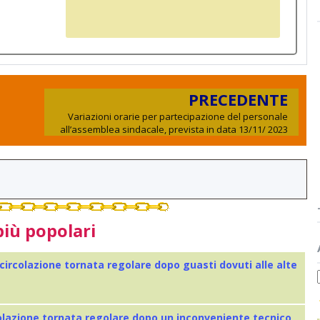
PRECEDENTE
Variazioni orarie per partecipazione del personale
all’assemblea sindacale, prevista in data 13/11/ 2023
più popolari
 circolazione tornata regolare dopo guasti dovuti alle alte
colazione tornata regolare dopo un inconveniente tecnico