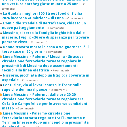
una vettura parcheggiata: muore a 25 anni
-
(0
commenti)
La Guida ai migliori 100 Street food di Sicilia
2026 incorona «Umbriaco» di Enna
-
(0 commenti)
L'omicidio stradale di Barrafranca, chiesto un
nuovo patteggiamento
-
(0 commenti)
Messina, si cerca la famiglia inghiottita dalle
macerie. I vigili: «36 ore di speranza per trovare
persone vive»
-
(0 commenti)
Donna trovata morta in casa a Valguarnera, è il
terzo caso in 20 giorni
-
(0 commenti)
Linea Messina – Palermo/ Messina - Siracusa
circolazione ferroviaria tornata regolare in
prossimità di Messina dopo accertamenti
tecnici alla linea elettrica
-
(0 commenti)
Nissoria, picchiata dopo un litigio: ricoverata in
ospedale
-
(0 commenti)
Centuripe, via ai lavori contro le frane sulla
rupe che domina il paese
-
(0 commenti)
Linea Messina – Palermo: dalle ore 20:20
circolazione ferroviaria tornata regolare tra
Cefalù e Campofelice per le avverse condizioni
meteo
-
(0 commenti)
Linea Messina - Palermo circolazione
ferroviaria tornata regolare tra Fiumetorto e
Termini Imerese dopo un incendio in prossimità
dei binari
-