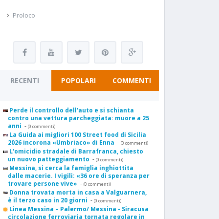
Proloco
RECENTI
POPOLARI
COMMENTI
Perde il controllo dell'auto e si schianta
contro una vettura parcheggiata: muore a 25
anni
-
(0 commenti)
La Guida ai migliori 100 Street food di Sicilia
2026 incorona «Umbriaco» di Enna
-
(0 commenti)
L'omicidio stradale di Barrafranca, chiesto
un nuovo patteggiamento
-
(0 commenti)
Messina, si cerca la famiglia inghiottita
dalle macerie. I vigili: «36 ore di speranza per
trovare persone vive»
-
(0 commenti)
Donna trovata morta in casa a Valguarnera,
è il terzo caso in 20 giorni
-
(0 commenti)
Linea Messina – Palermo/ Messina - Siracusa
circolazione ferroviaria tornata regolare in