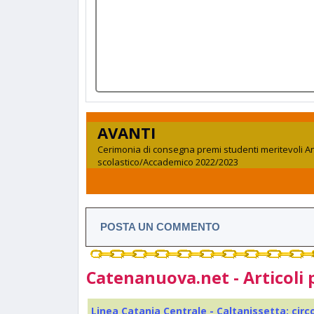
AVANTI
Cerimonia di consegna premi studenti meritevoli 
scolastico/Accademico 2022/2023
POSTA UN COMMENTO
Catenanuova.net - Articoli 
Linea Catania Centrale - Caltanissetta: cir