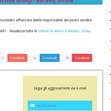
Ursine Group - Adrano, Sicilia
nsolidato affiancata dal/la responsabile del punto vendita
T - Visualizza tutte le
offerte di lavoro a Adrano, Sicilia
Condividi
Condividi
Condividi
Segui gli aggionamenti via e-mail