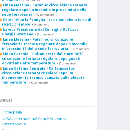
(0 commenti)
Linea Messina - Catania: circolazione tornata
regolare dopo un incendio in prossimità della
sede ferroviaria.
-
(0 commenti)
Centri-Amo la Famiglia: iscrizioni laboratorio di
riciclo creativo
-
(0 commenti)
La vice Presidente del Consiglio Dott.ssa
Giorgia Graziano
-
(0 commenti)
Linea Messina - Palermo: circolazione
ferroviaria tornata regolare dopo un incendio
in prossimità della sede ferroviaria.
-
(0 commenti)
Linea Catania – Caltanisetta dalle ore 16:50
circolazione tornata regolare dopo guasti
dovuti alle alte temperature
-
(0 commenti)
Linea Catania Centrale - Caltanissetta:
circolazione tornata regolare dopo un
inconveniente tecnico causato dalle elevate
temperature.
-
(0 commenti)
MENU
Home page
NASA / International Space Station su
Catenanuova