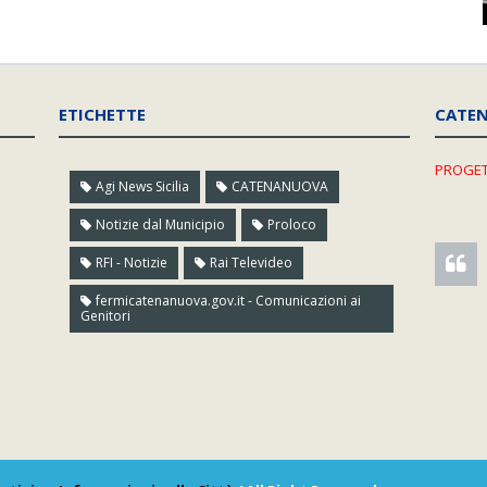
ETICHETTE
CATE
PROGET
Agi News Sicilia
CATENANUOVA
Notizie dal Municipio
Proloco
RFI - Notizie
Rai Televideo
fermicatenanuova.gov.it - Comunicazioni ai
Genitori