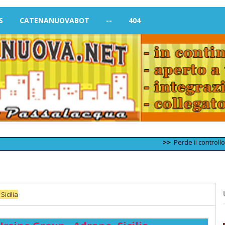
S
CATENANUOVABOT
--
404
>>
Perde il controllo dell'
Sicilia