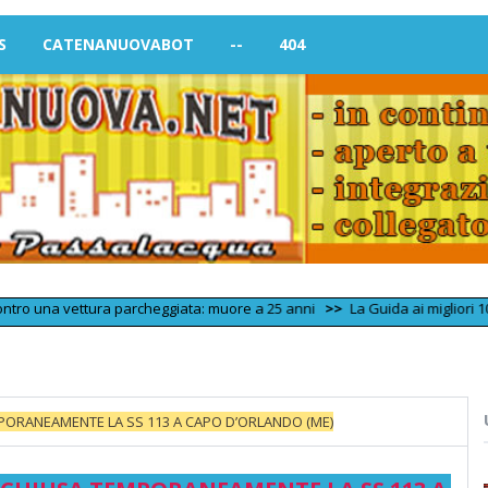
S
CATENANUOVABOT
--
404
a vettura parcheggiata: muore a 25 anni
>>
La Guida ai migliori 100 Street
EMPORANEAMENTE LA SS 113 A CAPO D’ORLANDO (ME)