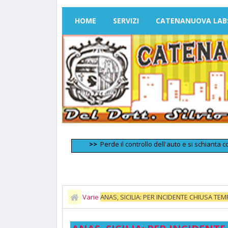
HOME
SERVIZI
CATENANUOVA LAB
>>
Perde il controllo dell'auto e si schianta contro un
Varie
ANAS, SICILIA: PER INCIDENTE CHIUSA T