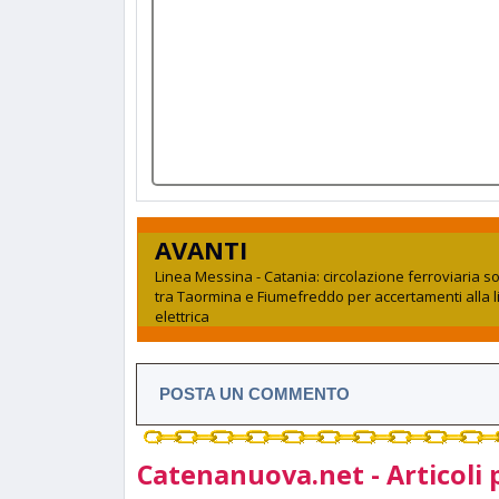
AVANTI
Linea Messina - Catania: circolazione ferroviaria 
tra Taormina e Fiumefreddo per accertamenti alla 
elettrica
POSTA UN COMMENTO
Catenanuova.net - Articoli 