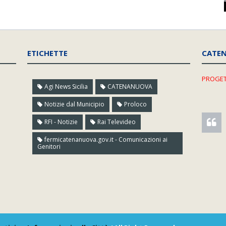
ETICHETTE
CATE
PROGET
Agi News Sicilia
CATENANUOVA
Notizie dal Municipio
Proloco
RFI - Notizie
Rai Televideo
fermicatenanuova.gov.it - Comunicazioni ai
Genitori