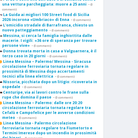
una vettura parcheggiata: muore a 25 anni
-
(0
commenti)
La Guida ai migliori 100 Street food di Sicilia
2026 incorona «Umbriaco» di Enna
-
(0 commenti)
L'omicidio stradale di Barrafranca, chiesto un
nuovo patteggiamento
-
(0 commenti)
Messina, si cerca la famiglia inghiottita dalle
macerie. I vigili: «36 ore di speranza per trovare
persone vive»
-
(0 commenti)
Donna trovata morta in casa a Valguarnera, è il
terzo caso in 20 giorni
-
(0 commenti)
Linea Messina – Palermo/ Messina - Siracusa
circolazione ferroviaria tornata regolare in
prossimità di Messina dopo accertamenti
tecnici alla linea elettrica
-
(0 commenti)
Nissoria, picchiata dopo un litigio: ricoverata in
ospedale
-
(0 commenti)
Centuripe, via ai lavori contro le frane sulla
rupe che domina il paese
-
(0 commenti)
Linea Messina – Palermo: dalle ore 20:20
circolazione ferroviaria tornata regolare tra
Cefalù e Campofelice per le avverse condizioni
meteo
-
(0 commenti)
Linea Messina - Palermo circolazione
ferroviaria tornata regolare tra Fiumetorto e
Termini Imerese dopo un incendio in prossimità
dei binari
-