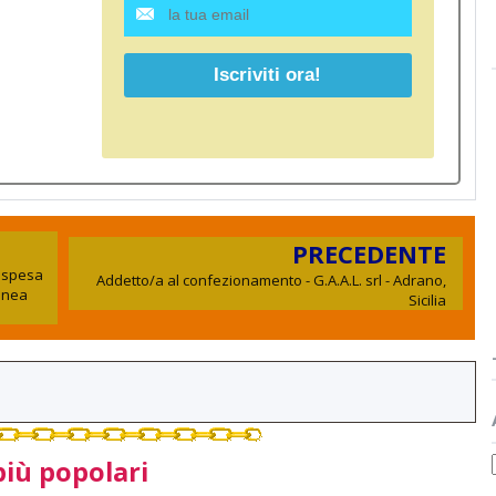
PRECEDENTE
sospesa
Addetto/a al confezionamento - G.A.A.L. srl - Adrano,
linea
Sicilia
più popolari