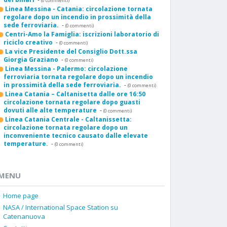
(0 commenti)
Linea Messina - Catania: circolazione tornata
regolare dopo un incendio in prossimità della
sede ferroviaria.
-
(0 commenti)
Centri-Amo la Famiglia: iscrizioni laboratorio di
riciclo creativo
-
(0 commenti)
La vice Presidente del Consiglio Dott.ssa
Giorgia Graziano
-
(0 commenti)
Linea Messina - Palermo: circolazione
ferroviaria tornata regolare dopo un incendio
in prossimità della sede ferroviaria.
-
(0 commenti)
Linea Catania – Caltanisetta dalle ore 16:50
circolazione tornata regolare dopo guasti
dovuti alle alte temperature
-
(0 commenti)
Linea Catania Centrale - Caltanissetta:
circolazione tornata regolare dopo un
inconveniente tecnico causato dalle elevate
temperature.
-
(0 commenti)
MENU
Home page
NASA / International Space Station su
Catenanuova