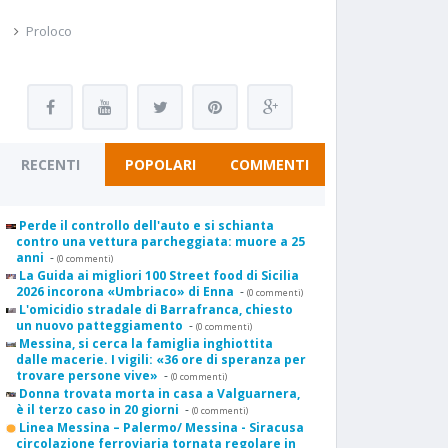
Proloco
RECENTI
POPOLARI
COMMENTI
Perde il controllo dell'auto e si schianta
contro una vettura parcheggiata: muore a 25
anni
-
(0 commenti)
La Guida ai migliori 100 Street food di Sicilia
2026 incorona «Umbriaco» di Enna
-
(0 commenti)
L'omicidio stradale di Barrafranca, chiesto
un nuovo patteggiamento
-
(0 commenti)
Messina, si cerca la famiglia inghiottita
dalle macerie. I vigili: «36 ore di speranza per
trovare persone vive»
-
(0 commenti)
Donna trovata morta in casa a Valguarnera,
è il terzo caso in 20 giorni
-
(0 commenti)
Linea Messina – Palermo/ Messina - Siracusa
circolazione ferroviaria tornata regolare in