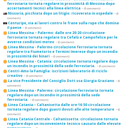
ferroviaria tornata regolare in prossimità di Messina dopo
accertamenti tecnici alla linea elettrica
-
(0 commenti)
Nissoria, picchiata dopo un litigio: ricoverata in ospedale
-
(0
commenti)
Centuripe, via ai lavori contro le frane sulla rupe che domina
il paese
-
(0 commenti)
Linea Messina – Palermo: dalle ore 20:20 circolazione
ferroviaria tornata regolare tra Cefalù e Campofelice per le
avverse condizioni meteo
-
(0 commenti)
Linea Messina - Palermo circolazione ferroviaria tornata
regolare tra Fiumetorto e Termini Imerese dopo un incendio
in prossimità dei binari
-
(0 commenti)
Linea Messina - Catania: circolazione tornata regolare dopo
un incendio in prossimità della sede ferroviaria.
-
(0 commenti)
Centri-Amo la Famiglia: iscrizioni laboratorio di riciclo
creativo
-
(0 commenti)
La vice Presidente del Consiglio Dott.ssa Giorgia Graziano
-
(0
commenti)
Linea Messina - Palermo: circolazione ferroviaria tornata
regolare dopo un incendio in prossimità della sede
ferroviaria.
-
(0 commenti)
Linea Catania – Caltanisetta dalle ore 16:50 circolazione
tornata regolare dopo guasti dovuti alle alte temperature
-
(0
commenti)
Linea Catania Centrale - Caltanissetta: circolazione tornata
regolare dopo un inconveniente tecnico causato dalle elevate