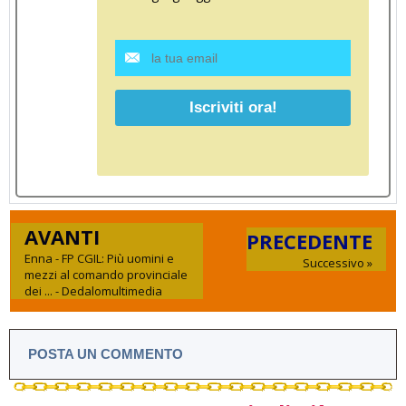
AVANTI
PRECEDENTE
Enna - FP CGIL: Più uomini e
Successivo »
mezzi al comando provinciale
dei ... - Dedalomultimedia
POSTA UN COMMENTO