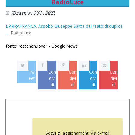
RadioLuce
03 dicembre 2023 - 00:27
BARRAFRANCA. Assolto Giuseppe Saitta dal reato di duplice
...
RadioLuce
fonte: "catenanuova" - Google News
Tw
Con
Con
Con
Con
eet
divi
divi
divi
divi
di
di
di
di
Segui gli aggionamenti via e-mail