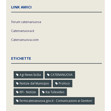
LINK AMICI
forum catenanuova
Catenanuova.it
Catenanuova.com
ETICHETTE
Agi News Sicilia
CATENANUOVA
Notizie dal Municipio
Proloco
RFI - Notizie
Rai Televideo
fermicatenanuova.gov.it - Comunicazioni ai Genitori