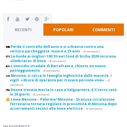
RECENTI
POPOLARI
COMMENTI
Perde il controllo dell'auto e si schianta contro una
vettura parcheggiata: muore a 25 anni
-
(0 commenti)
La Guida ai migliori 100 Street food di Sicilia 2026 incorona
«Umbriaco» di Enna
-
(0 commenti)
L'omicidio stradale di Barrafranca, chiesto un nuovo
patteggiamento
-
(0 commenti)
Messina, si cerca la famiglia inghiottita dalle macerie. I
vigili: «36 ore di speranza per trovare persone vive»
-
(0
commenti)
Donna trovata morta in casa a Valguarnera, è il terzo caso
in 20 giorni
-
(0 commenti)
Linea Messina – Palermo/ Messina - Siracusa circolazione
ferroviaria tornata regolare in prossimità di Messina dopo
accertamenti tecnici alla linea elettrica
-
(0 commenti)
IN EVIDENZA