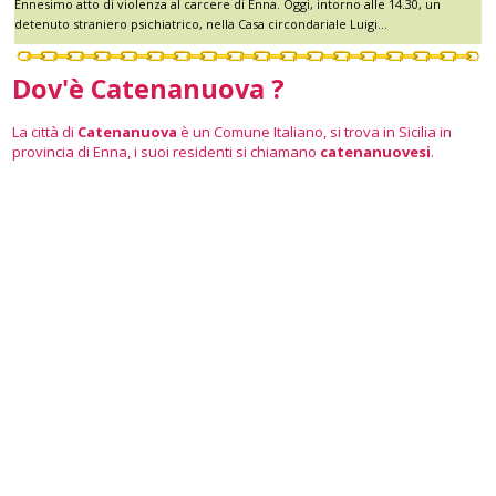
Ennesimo atto di violenza al carcere di Enna. Oggi, intorno alle 14.30, un
detenuto straniero psichiatrico, nella Casa circondariale Luigi...
Dov'è Catenanuova ?
La città di
Catenanuova
è un Comune Italiano, si trova in Sicilia in
provincia di Enna, i suoi residenti si chiamano
catenanuovesi
.