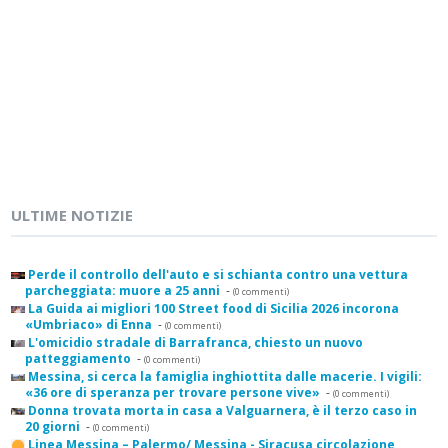
ULTIME NOTIZIE
Perde il controllo dell'auto e si schianta contro una vettura
parcheggiata: muore a 25 anni
-
(0 commenti)
La Guida ai migliori 100 Street food di Sicilia 2026 incorona
«Umbriaco» di Enna
-
(0 commenti)
L'omicidio stradale di Barrafranca, chiesto un nuovo
patteggiamento
-
(0 commenti)
Messina, si cerca la famiglia inghiottita dalle macerie. I vigili:
«36 ore di speranza per trovare persone vive»
-
(0 commenti)
Donna trovata morta in casa a Valguarnera, è il terzo caso in
20 giorni
-
(0 commenti)
Linea Messina – Palermo/ Messina - Siracusa circolazione