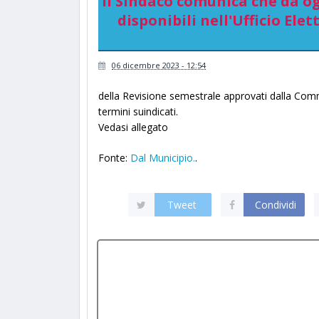
Il Sindaco comunica che da og
disponibili nell'Ufficio Elett
06 dicembre 2023 - 12:54
della Revisione semestrale approvati dalla Com
termini suindicati.
Vedasi allegato
Fonte:
Dal Municipio.
.
Tweet
Condividi