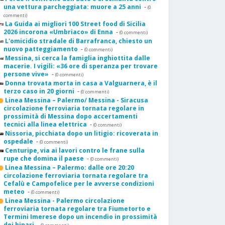
una vettura parcheggiata: muore a 25 anni
-
(0
commenti)
La Guida ai migliori 100 Street food di Sicilia
2026 incorona «Umbriaco» di Enna
-
(0 commenti)
L'omicidio stradale di Barrafranca, chiesto un
nuovo patteggiamento
-
(0 commenti)
Messina, si cerca la famiglia inghiottita dalle
macerie. I vigili: «36 ore di speranza per trovare
persone vive»
-
(0 commenti)
Donna trovata morta in casa a Valguarnera, è il
terzo caso in 20 giorni
-
(0 commenti)
Linea Messina – Palermo/ Messina - Siracusa
circolazione ferroviaria tornata regolare in
prossimità di Messina dopo accertamenti
tecnici alla linea elettrica
-
(0 commenti)
Nissoria, picchiata dopo un litigio: ricoverata in
ospedale
-
(0 commenti)
Centuripe, via ai lavori contro le frane sulla
rupe che domina il paese
-
(0 commenti)
Linea Messina – Palermo: dalle ore 20:20
circolazione ferroviaria tornata regolare tra
Cefalù e Campofelice per le avverse condizioni
meteo
-
(0 commenti)
Linea Messina - Palermo circolazione
ferroviaria tornata regolare tra Fiumetorto e
Termini Imerese dopo un incendio in prossimità
dei binari
-