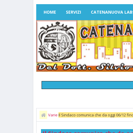
HOME
SERVIZI
CATENANUOVA LAB
Varie
Il Sindaco comunica che da oggi 06/12 fino a
generali rettificate e gli elenchi