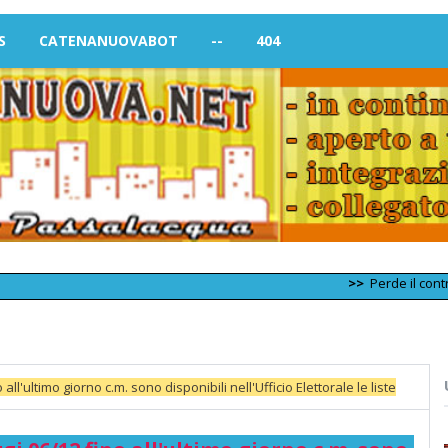
S
CATENANUOVABOT
--
404
>>
Perde il controllo del
ll'ultimo giorno c.m. sono disponibili nell'Ufficio Elettorale le liste