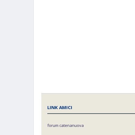
LINK AMICI
forum catenanuova