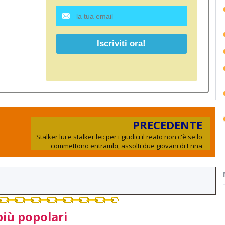
PRECEDENTE
Stalker lui e stalker lei: per i giudici il reato non c'è se lo
commettono entrambi, assolti due giovani di Enna
più popolari