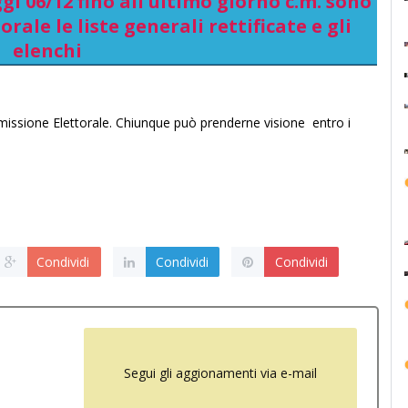
gi 06/12 fino all'ultimo giorno c.m. sono
orale le liste generali rettificate e gli
elenchi
missione Elettorale. Chiunque può prenderne visione entro i
Condividi
Condividi
Condividi
Segui gli aggionamenti via e-mail