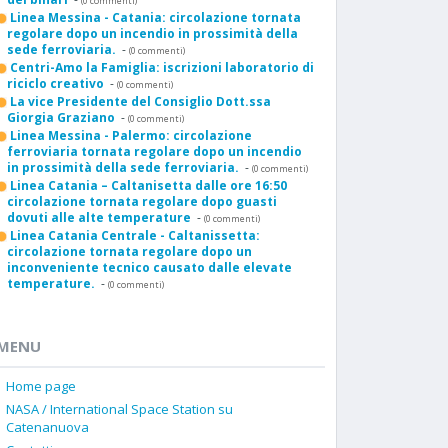
(0 commenti)
Linea Messina - Catania: circolazione tornata
regolare dopo un incendio in prossimità della
sede ferroviaria.
-
(0 commenti)
Centri-Amo la Famiglia: iscrizioni laboratorio di
riciclo creativo
-
(0 commenti)
La vice Presidente del Consiglio Dott.ssa
Giorgia Graziano
-
(0 commenti)
Linea Messina - Palermo: circolazione
ferroviaria tornata regolare dopo un incendio
in prossimità della sede ferroviaria.
-
(0 commenti)
Linea Catania – Caltanisetta dalle ore 16:50
circolazione tornata regolare dopo guasti
dovuti alle alte temperature
-
(0 commenti)
Linea Catania Centrale - Caltanissetta:
circolazione tornata regolare dopo un
inconveniente tecnico causato dalle elevate
temperature.
-
(0 commenti)
MENU
Home page
NASA / International Space Station su
Catenanuova