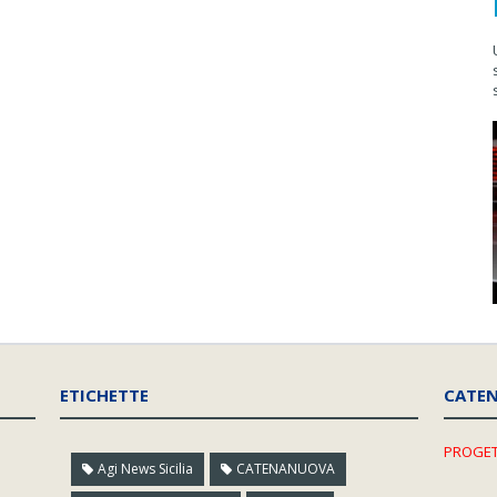
ETICHETTE
CATE
PROGET
Agi News Sicilia
CATENANUOVA