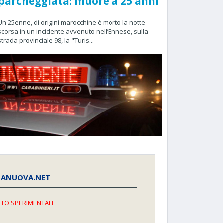
parcheggiata: muore a 25 anni
Un 25enne, di origini marocchine è morto la notte
scorsa in un incidente avvenuto nell’Ennese, sulla
strada provinciale 98, la "Turis...
NANUOVA.NET
TO SPERIMENTALE