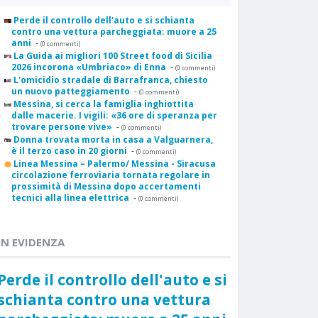
Perde il controllo dell'auto e si schianta
contro una vettura parcheggiata: muore a 25
anni
-
(0 commenti)
La Guida ai migliori 100 Street food di Sicilia
2026 incorona «Umbriaco» di Enna
-
(0 commenti)
L'omicidio stradale di Barrafranca, chiesto
un nuovo patteggiamento
-
(0 commenti)
Messina, si cerca la famiglia inghiottita
dalle macerie. I vigili: «36 ore di speranza per
trovare persone vive»
-
(0 commenti)
Donna trovata morta in casa a Valguarnera,
è il terzo caso in 20 giorni
-
(0 commenti)
Linea Messina – Palermo/ Messina - Siracusa
circolazione ferroviaria tornata regolare in
prossimità di Messina dopo accertamenti
tecnici alla linea elettrica
-
(0 commenti)
IN EVIDENZA
Perde il controllo dell'auto e si
schianta contro una vettura