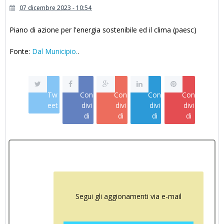
07 dicembre 2023 - 10:54
Piano di azione per l'energia sostenibile ed il clima (paesc)
Fonte:
Dal Municipio.
.
Tw
Con
Con
Con
Con
eet
divi
divi
divi
divi
di
di
di
di
Segui gli aggionamenti via e-mail