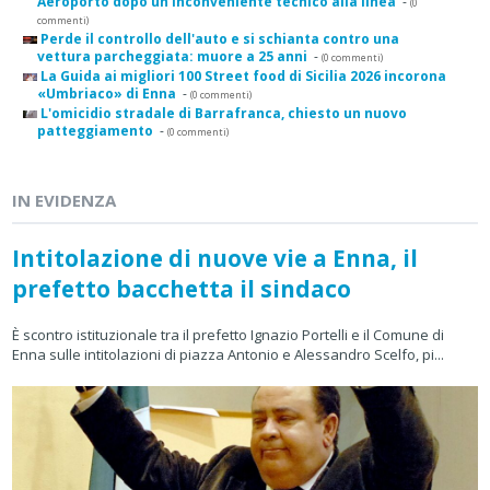
Aeroporto dopo un inconveniente tecnico alla linea
-
(0
commenti)
Perde il controllo dell'auto e si schianta contro una
vettura parcheggiata: muore a 25 anni
-
(0 commenti)
La Guida ai migliori 100 Street food di Sicilia 2026 incorona
«Umbriaco» di Enna
-
(0 commenti)
L'omicidio stradale di Barrafranca, chiesto un nuovo
patteggiamento
-
(0 commenti)
IN EVIDENZA
Intitolazione di nuove vie a Enna, il
prefetto bacchetta il sindaco
È scontro istituzionale tra il prefetto Ignazio Portelli e il Comune di
Enna sulle intitolazioni di piazza Antonio e Alessandro Scelfo, pi...