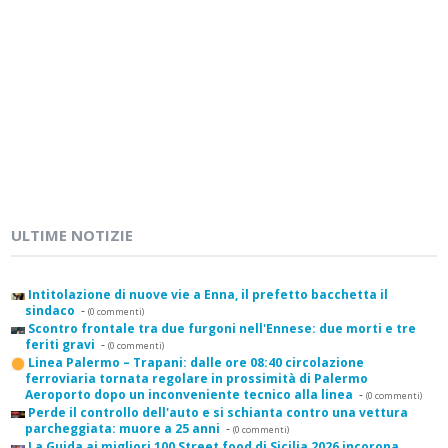
ULTIME NOTIZIE
Intitolazione di nuove vie a Enna, il prefetto bacchetta il
sindaco
-
(0 commenti)
Scontro frontale tra due furgoni nell'Ennese: due morti e tre
feriti gravi
-
(0 commenti)
Linea Palermo – Trapani: dalle ore 08:40 circolazione
ferroviaria tornata regolare in prossimità di Palermo
Aeroporto dopo un inconveniente tecnico alla linea
-
(0 commenti)
Perde il controllo dell'auto e si schianta contro una vettura
parcheggiata: muore a 25 anni
-
(0 commenti)
La Guida ai migliori 100 Street food di Sicilia 2026 incorona