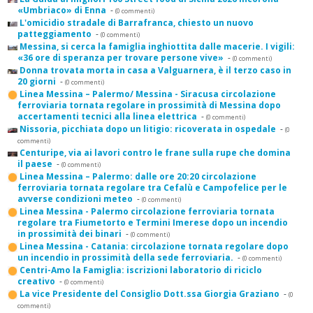
«Umbriaco» di Enna
-
(0 commenti)
L'omicidio stradale di Barrafranca, chiesto un nuovo
patteggiamento
-
(0 commenti)
Messina, si cerca la famiglia inghiottita dalle macerie. I vigili:
«36 ore di speranza per trovare persone vive»
-
(0 commenti)
Donna trovata morta in casa a Valguarnera, è il terzo caso in
20 giorni
-
(0 commenti)
Linea Messina – Palermo/ Messina - Siracusa circolazione
ferroviaria tornata regolare in prossimità di Messina dopo
accertamenti tecnici alla linea elettrica
-
(0 commenti)
Nissoria, picchiata dopo un litigio: ricoverata in ospedale
-
(0
commenti)
Centuripe, via ai lavori contro le frane sulla rupe che domina
il paese
-
(0 commenti)
Linea Messina – Palermo: dalle ore 20:20 circolazione
ferroviaria tornata regolare tra Cefalù e Campofelice per le
avverse condizioni meteo
-
(0 commenti)
Linea Messina - Palermo circolazione ferroviaria tornata
regolare tra Fiumetorto e Termini Imerese dopo un incendio
in prossimità dei binari
-
(0 commenti)
Linea Messina - Catania: circolazione tornata regolare dopo
un incendio in prossimità della sede ferroviaria.
-
(0 commenti)
Centri-Amo la Famiglia: iscrizioni laboratorio di riciclo
creativo
-
(0 commenti)
La vice Presidente del Consiglio Dott.ssa Giorgia Graziano
-
(0
commenti)