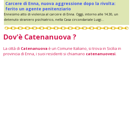
Carcere di Enna, nuova aggressione dopo la rivolta:
ferito un agente penitenziario
Ennesimo atto di violenza al carcere di Enna. Oggi, intorno alle 14.30, un
detenuto straniero psichiatrico, nella Casa circondariale Luigi...
Dov'è Catenanuova ?
La città di
Catenanuova
è un Comune Italiano, si trova in Sicilia in
provincia di Enna, i suoi residenti si chiamano
catenanuovesi
.