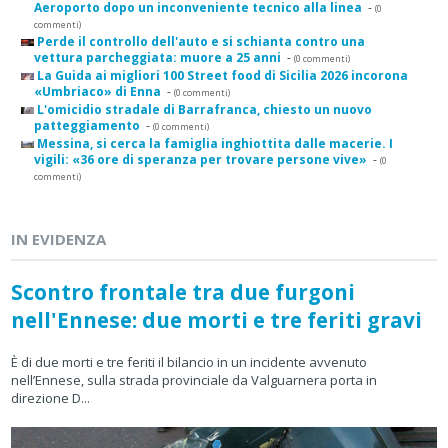
Aeroporto dopo un inconveniente tecnico alla linea
-
(0
commenti)
Perde il controllo dell'auto e si schianta contro una
vettura parcheggiata: muore a 25 anni
-
(0 commenti)
La Guida ai migliori 100 Street food di Sicilia 2026 incorona
«Umbriaco» di Enna
-
(0 commenti)
L'omicidio stradale di Barrafranca, chiesto un nuovo
patteggiamento
-
(0 commenti)
Messina, si cerca la famiglia inghiottita dalle macerie. I
vigili: «36 ore di speranza per trovare persone vive»
-
(0
commenti)
IN EVIDENZA
Scontro frontale tra due furgoni
nell'Ennese: due morti e tre feriti gravi
È di due morti e tre feriti il bilancio in un incidente avvenuto
nell’Ennese, sulla strada provinciale da Valguarnera porta in
direzione D...