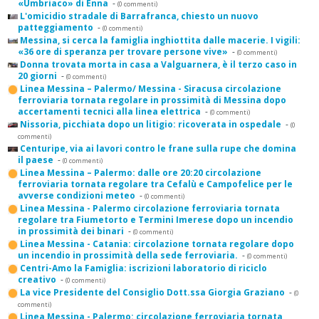
«Umbriaco» di Enna
-
(0 commenti)
L'omicidio stradale di Barrafranca, chiesto un nuovo
patteggiamento
-
(0 commenti)
Messina, si cerca la famiglia inghiottita dalle macerie. I vigili:
«36 ore di speranza per trovare persone vive»
-
(0 commenti)
Donna trovata morta in casa a Valguarnera, è il terzo caso in
20 giorni
-
(0 commenti)
Linea Messina – Palermo/ Messina - Siracusa circolazione
ferroviaria tornata regolare in prossimità di Messina dopo
accertamenti tecnici alla linea elettrica
-
(0 commenti)
Nissoria, picchiata dopo un litigio: ricoverata in ospedale
-
(0
commenti)
Centuripe, via ai lavori contro le frane sulla rupe che domina
il paese
-
(0 commenti)
Linea Messina – Palermo: dalle ore 20:20 circolazione
ferroviaria tornata regolare tra Cefalù e Campofelice per le
avverse condizioni meteo
-
(0 commenti)
Linea Messina - Palermo circolazione ferroviaria tornata
regolare tra Fiumetorto e Termini Imerese dopo un incendio
in prossimità dei binari
-
(0 commenti)
Linea Messina - Catania: circolazione tornata regolare dopo
un incendio in prossimità della sede ferroviaria.
-
(0 commenti)
Centri-Amo la Famiglia: iscrizioni laboratorio di riciclo
creativo
-
(0 commenti)
La vice Presidente del Consiglio Dott.ssa Giorgia Graziano
-
(0
commenti)
Linea Messina - Palermo: circolazione ferroviaria tornata