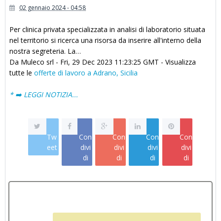
02 gennaio 2024 - 04:58
Per clinica privata specializzata in analisi di laboratorio situata
nel territorio si ricerca una risorsa da inserire all'interno della
nostra segreteria. La…
Da Muleco srl - Fri, 29 Dec 2023 11:23:25 GMT - Visualizza
tutte le
offerte di lavoro a Adrano, Sicilia
* ➡️ LEGGI NOTIZIA...
Tw
Con
Con
Con
Con
eet
divi
divi
divi
divi
di
di
di
di