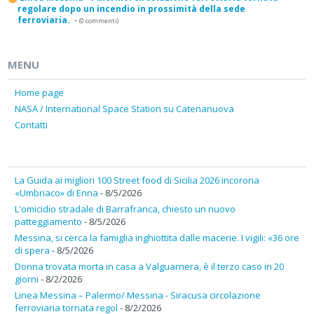
regolare dopo un incendio in prossimità della sede
ferroviaria.
-
(0 commenti)
MENU
Home page
NASA / International Space Station su Catenanuova
Contatti
La Guida ai migliori 100 Street food di Sicilia 2026 incorona
«Umbriaco» di Enna
- 8/5/2026
L'omicidio stradale di Barrafranca, chiesto un nuovo
patteggiamento
- 8/5/2026
Messina, si cerca la famiglia inghiottita dalle macerie. I vigili: «36 ore
di spera
- 8/5/2026
Donna trovata morta in casa a Valguarnera, è il terzo caso in 20
giorni
- 8/2/2026
Linea Messina – Palermo/ Messina - Siracusa circolazione
ferroviaria tornata regol
- 8/2/2026