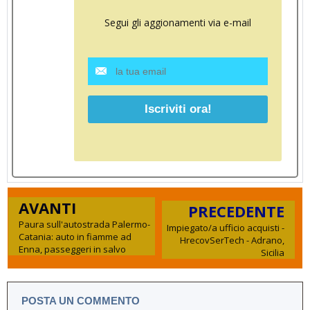
Segui gli aggionamenti via e-mail
AVANTI
PRECEDENTE
Paura sull'autostrada Palermo-
Impiegato/a ufficio acquisti -
Catania: auto in fiamme ad
HrecovSerTech - Adrano,
Enna, passeggeri in salvo
Sicilia
POSTA UN COMMENTO