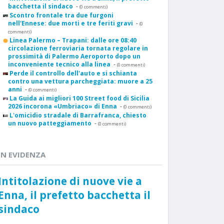
bacchetta il sindaco
-
(0 commenti)
Scontro frontale tra due furgoni
nell'Ennese: due morti e tre feriti gravi
-
(0
commenti)
Linea Palermo – Trapani: dalle ore 08:40
circolazione ferroviaria tornata regolare in
prossimità di Palermo Aeroporto dopo un
inconveniente tecnico alla linea
-
(0 commenti)
Perde il controllo dell'auto e si schianta
contro una vettura parcheggiata: muore a 25
anni
-
(0 commenti)
La Guida ai migliori 100 Street food di Sicilia
2026 incorona «Umbriaco» di Enna
-
(0 commenti)
L'omicidio stradale di Barrafranca, chiesto
un nuovo patteggiamento
-
(0 commenti)
IN EVIDENZA
Intitolazione di nuove vie a
Enna, il prefetto bacchetta il
sindaco