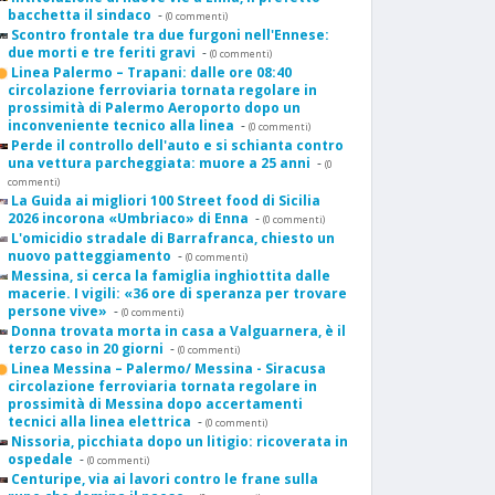
bacchetta il sindaco
-
(0 commenti)
Scontro frontale tra due furgoni nell'Ennese:
due morti e tre feriti gravi
-
(0 commenti)
Linea Palermo – Trapani: dalle ore 08:40
circolazione ferroviaria tornata regolare in
prossimità di Palermo Aeroporto dopo un
inconveniente tecnico alla linea
-
(0 commenti)
Perde il controllo dell'auto e si schianta contro
una vettura parcheggiata: muore a 25 anni
-
(0
commenti)
La Guida ai migliori 100 Street food di Sicilia
2026 incorona «Umbriaco» di Enna
-
(0 commenti)
L'omicidio stradale di Barrafranca, chiesto un
nuovo patteggiamento
-
(0 commenti)
Messina, si cerca la famiglia inghiottita dalle
macerie. I vigili: «36 ore di speranza per trovare
persone vive»
-
(0 commenti)
Donna trovata morta in casa a Valguarnera, è il
terzo caso in 20 giorni
-
(0 commenti)
Linea Messina – Palermo/ Messina - Siracusa
circolazione ferroviaria tornata regolare in
prossimità di Messina dopo accertamenti
tecnici alla linea elettrica
-
(0 commenti)
Nissoria, picchiata dopo un litigio: ricoverata in
ospedale
-
(0 commenti)
Centuripe, via ai lavori contro le frane sulla