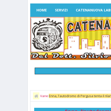
HOME
SERVIZI
CATENANUOVA LAB
Varie
Enna, l'autodromo di Pergusa tenta il rila