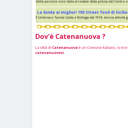
Sette persone sono state arrestate dalla polizia del Centro op
La Guida ai migliori 100 Street food di Sici
È Umbriaco Tavola Calda e Bottega dal 1974, storica attività g
Dov'è Catenanuova ?
La città di
Catenanuova
è un Comune Italiano, si trova
catenanuovesi
.