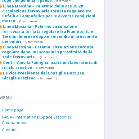
rupe che domina il paese
-
(0 commenti)
Linea Messina – Palermo: dalle ore 20:20
circolazione ferroviaria tornata regolare tra
Cefalù e Campofelice per le avverse condizioni
meteo
-
(0 commenti)
Linea Messina - Palermo circolazione
ferroviaria tornata regolare tra Fiumetorto e
Termini Imerese dopo un incendio in prossimità
dei binari
-
(0 commenti)
Linea Messina - Catania: circolazione tornata
regolare dopo un incendio in prossimità della
sede ferroviaria.
-
(0 commenti)
Centri-Amo la Famiglia: iscrizioni laboratorio di
riciclo creativo
-
(0 commenti)
La vice Presidente del Consiglio Dott.ssa
Giorgia Graziano
-
(0 commenti)
MENU
Home page
NASA / International Space Station su
Catenanuova
Contatti