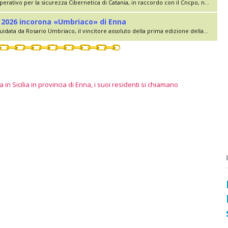
erativo per la sicurezza Cibernetica di Catania, in raccordo con il Cncpo, n...
lia 2026 incorona «Umbriaco» di Enna
uidata da Rosario Umbriaco, il vincitore assoluto della prima edizione della...
 in Sicilia in provincia di Enna, i suoi residenti si chiamano