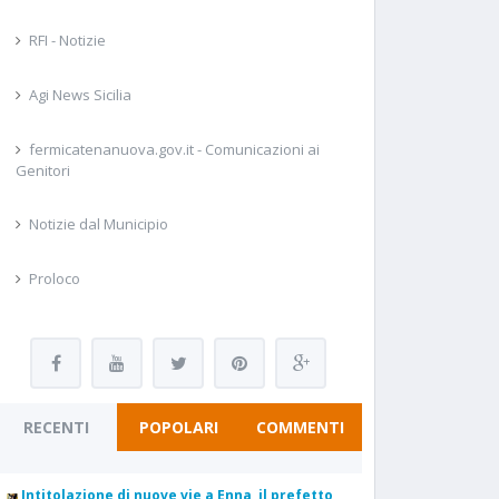
RFI - Notizie
Agi News Sicilia
fermicatenanuova.gov.it - Comunicazioni ai
Genitori
Notizie dal Municipio
Proloco
RECENTI
POPOLARI
COMMENTI
Intitolazione di nuove vie a Enna, il prefetto