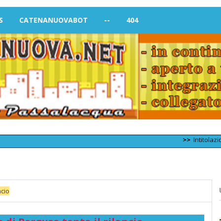
S
CATENANUOVABOT
--
404
>>
Intitolazione di nuo
ncio