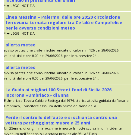
incendio in prossimità dei binari
* ➡️ LEGGI NOTIZIA...
Linea Messina – Palermo: dalle ore 20:20 circolazione
ferroviaria tornata regolare tra Cefalù e Campofelice
per le avverse condizioni meteo
* ➡️ LEGGI NOTIZIA...
allerta meteo
avviso protezione civile- rischio ondate di calore n. 126 del 28/06/2026
validità' dalle ore 0.00 del 29/06/2026 per le successive 24...
allerta meteo
avviso protezione civile- rischio ondate di calore n. 126 del 28/06/2026
validità' dalle ore 0.00 del 29/06/2026 per le successive 24...
La Guida ai migliori 100 Street food di Sicilia 2026
incorona «Umbriaco» di Enna
È Umbriaco Tavola Calda e Bottega dal 1974, storica attività guidata da Rosario
Umbriaco, il vincitore assoluto della prima edizione della...
Perde il controllo dell'auto e si schianta contro una
vettura parcheggiata: muore a 25 anni
Un 25enne, di origini marocchine è morto la notte scorsa in un incidente
avvenuto nell’Ennese, sulla strada provinciale 98, la "Turis...