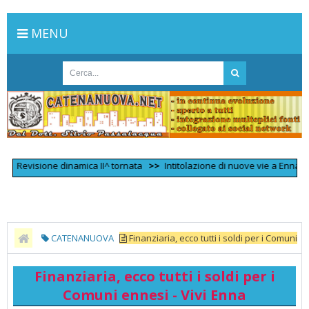
MENU
Revisione dinamica II^ tornata
>>
Intitolazione di nuove vie a Enna, il pre
CATENANUOVA
Finanziaria, ecco tutti i soldi per i Comuni
ennesi - Vivi Enna
Finanziaria, ecco tutti i soldi per i
Comuni ennesi - Vivi Enna