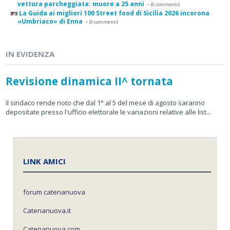
vettura parcheggiata: muore a 25 anni
-
(0 commenti)
La Guida ai migliori 100 Street food di Sicilia 2026 incorona
«Umbriaco» di Enna
-
(0 commenti)
IN EVIDENZA
Revisione dinamica II^ tornata
il sindaco rende noto che dal 1° al 5 del mese di agosto saranno
depositate presso l'ufficio elettorale le variazioni relative alle list...
LINK AMICI
forum catenanuova
Catenanuova.it
Catenanuova.com