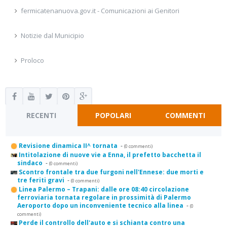
fermicatenanuova.gov.it - Comunicazioni ai Genitori
Notizie dal Municipio
Proloco
RECENTI
POPOLARI
COMMENTI
Revisione dinamica II^ tornata
-
(0 commenti)
Intitolazione di nuove vie a Enna, il prefetto bacchetta il
sindaco
-
(0 commenti)
Scontro frontale tra due furgoni nell'Ennese: due morti e
tre feriti gravi
-
(0 commenti)
Linea Palermo – Trapani: dalle ore 08:40 circolazione
ferroviaria tornata regolare in prossimità di Palermo
Aeroporto dopo un inconveniente tecnico alla linea
-
(0
commenti)
Perde il controllo dell'auto e si schianta contro una