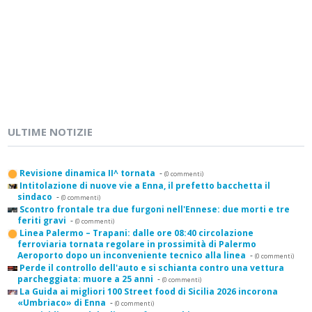
ULTIME NOTIZIE
Revisione dinamica II^ tornata
-
(0 commenti)
Intitolazione di nuove vie a Enna, il prefetto bacchetta il
sindaco
-
(0 commenti)
Scontro frontale tra due furgoni nell'Ennese: due morti e tre
feriti gravi
-
(0 commenti)
Linea Palermo – Trapani: dalle ore 08:40 circolazione
ferroviaria tornata regolare in prossimità di Palermo
Aeroporto dopo un inconveniente tecnico alla linea
-
(0 commenti)
Perde il controllo dell'auto e si schianta contro una vettura
parcheggiata: muore a 25 anni
-
(0 commenti)
La Guida ai migliori 100 Street food di Sicilia 2026 incorona
«Umbriaco» di Enna
-
(0 commenti)