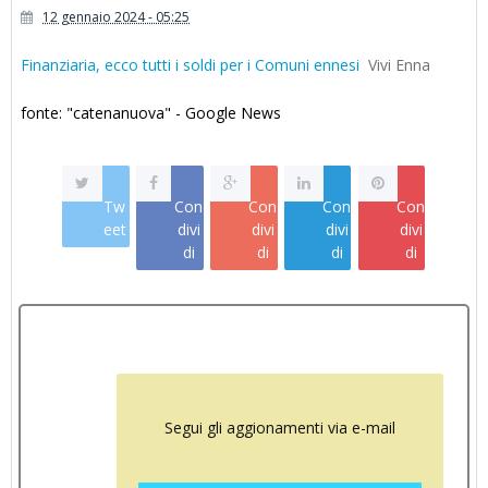
12 gennaio 2024 - 05:25
Finanziaria, ecco tutti i soldi per i Comuni ennesi
Vivi Enna
fonte: "catenanuova" - Google News
Tw
Con
Con
Con
Con
eet
divi
divi
divi
divi
di
di
di
di
Segui gli aggionamenti via e-mail