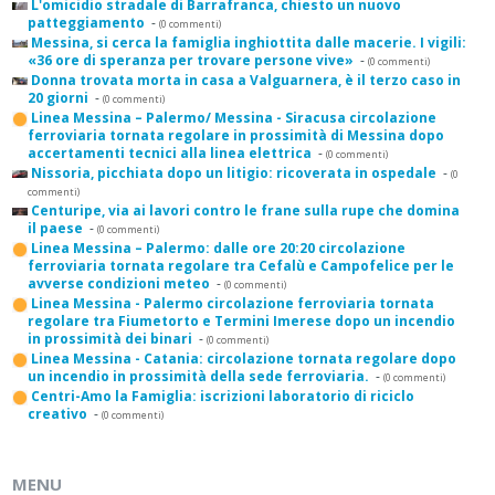
L'omicidio stradale di Barrafranca, chiesto un nuovo
patteggiamento
-
(0 commenti)
Messina, si cerca la famiglia inghiottita dalle macerie. I vigili:
«36 ore di speranza per trovare persone vive»
-
(0 commenti)
Donna trovata morta in casa a Valguarnera, è il terzo caso in
20 giorni
-
(0 commenti)
Linea Messina – Palermo/ Messina - Siracusa circolazione
ferroviaria tornata regolare in prossimità di Messina dopo
accertamenti tecnici alla linea elettrica
-
(0 commenti)
Nissoria, picchiata dopo un litigio: ricoverata in ospedale
-
(0
commenti)
Centuripe, via ai lavori contro le frane sulla rupe che domina
il paese
-
(0 commenti)
Linea Messina – Palermo: dalle ore 20:20 circolazione
ferroviaria tornata regolare tra Cefalù e Campofelice per le
avverse condizioni meteo
-
(0 commenti)
Linea Messina - Palermo circolazione ferroviaria tornata
regolare tra Fiumetorto e Termini Imerese dopo un incendio
in prossimità dei binari
-
(0 commenti)
Linea Messina - Catania: circolazione tornata regolare dopo
un incendio in prossimità della sede ferroviaria.
-
(0 commenti)
Centri-Amo la Famiglia: iscrizioni laboratorio di riciclo
creativo
-
(0 commenti)
MENU