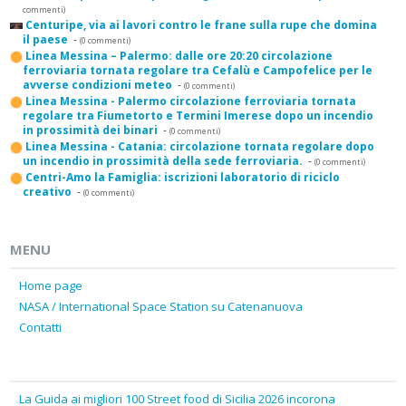
commenti)
Centuripe, via ai lavori contro le frane sulla rupe che domina
il paese
-
(0 commenti)
Linea Messina – Palermo: dalle ore 20:20 circolazione
ferroviaria tornata regolare tra Cefalù e Campofelice per le
avverse condizioni meteo
-
(0 commenti)
Linea Messina - Palermo circolazione ferroviaria tornata
regolare tra Fiumetorto e Termini Imerese dopo un incendio
in prossimità dei binari
-
(0 commenti)
Linea Messina - Catania: circolazione tornata regolare dopo
un incendio in prossimità della sede ferroviaria.
-
(0 commenti)
Centri-Amo la Famiglia: iscrizioni laboratorio di riciclo
creativo
-
(0 commenti)
MENU
Home page
NASA / International Space Station su Catenanuova
Contatti
La Guida ai migliori 100 Street food di Sicilia 2026 incorona