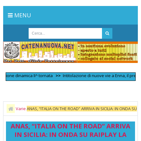
MENU
e dinamica II^ tornata
>>
Intitolazione di nuove vie a Enna, il prefetto bac
Varie
ANAS, “ITALIA ON THE ROAD” ARRIVA IN SICILIA: IN ONDA SU
RAIPLAY LA QUINTA PUNTATA DEL ‘GAME TRAVEL’ CHE VALORIZZA I
ANAS, “ITALIA ON THE ROAD” ARRIVA
LUOGHI MENO NOTI DELL’IMMENSO PATRIMONIO ARTISTICO, STORICO E
IN SICILIA: IN ONDA SU RAIPLAY LA
NATURALISTICO ITALIANO