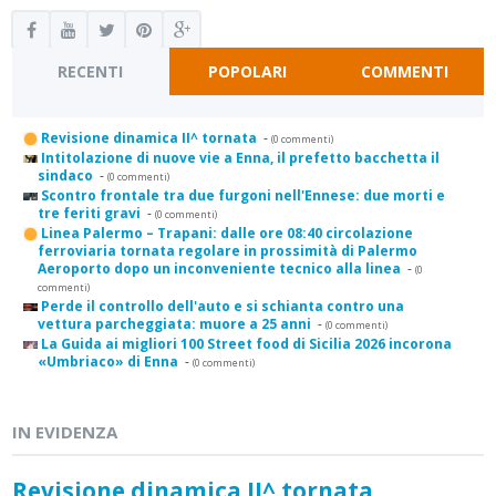
RECENTI
POPOLARI
COMMENTI
Revisione dinamica II^ tornata
-
(0 commenti)
Intitolazione di nuove vie a Enna, il prefetto bacchetta il
sindaco
-
(0 commenti)
Scontro frontale tra due furgoni nell'Ennese: due morti e
tre feriti gravi
-
(0 commenti)
Linea Palermo – Trapani: dalle ore 08:40 circolazione
ferroviaria tornata regolare in prossimità di Palermo
Aeroporto dopo un inconveniente tecnico alla linea
-
(0
commenti)
Perde il controllo dell'auto e si schianta contro una
vettura parcheggiata: muore a 25 anni
-
(0 commenti)
La Guida ai migliori 100 Street food di Sicilia 2026 incorona
«Umbriaco» di Enna
-
(0 commenti)
IN EVIDENZA
Revisione dinamica II^ tornata