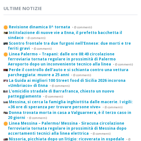
ULTIME NOTIZIE
Revisione dinamica II^ tornata
-
(0 commenti)
Intitolazione di nuove vie a Enna, il prefetto bacchetta il
sindaco
-
(0 commenti)
Scontro frontale tra due furgoni nell'Ennese: due morti e tre
feriti gravi
-
(0 commenti)
Linea Palermo – Trapani: dalle ore 08:40 circolazione
ferroviaria tornata regolare in prossimità di Palermo
Aeroporto dopo un inconveniente tecnico alla linea
-
(0 commenti)
Perde il controllo dell'auto e si schianta contro una vettura
parcheggiata: muore a 25 anni
-
(0 commenti)
La Guida ai migliori 100 Street food di Sicilia 2026 incorona
«Umbriaco» di Enna
-
(0 commenti)
L'omicidio stradale di Barrafranca, chiesto un nuovo
patteggiamento
-
(0 commenti)
Messina, si cerca la famiglia inghiottita dalle macerie. I vigili:
«36 ore di speranza per trovare persone vive»
-
(0 commenti)
Donna trovata morta in casa a Valguarnera, è il terzo caso in
20 giorni
-
(0 commenti)
Linea Messina – Palermo/ Messina - Siracusa circolazione
ferroviaria tornata regolare in prossimità di Messina dopo
accertamenti tecnici alla linea elettrica
-
(0 commenti)
Nissoria, picchiata dopo un litigio: ricoverata in ospedale
-
(0