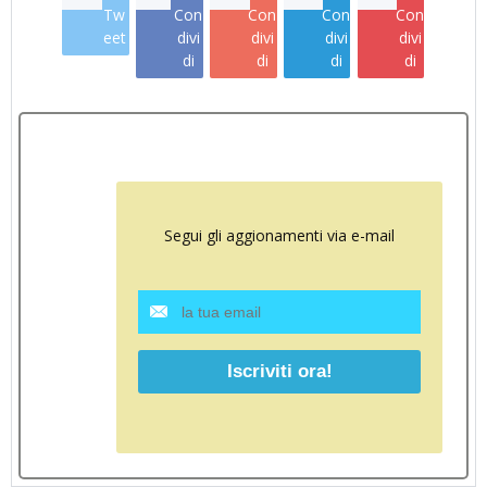
Tw
Con
Con
Con
Con
eet
divi
divi
divi
divi
di
di
di
di
Segui gli aggionamenti via e-mail