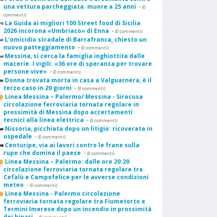
una vettura parcheggiata: muore a 25 anni
-
(0
commenti)
La Guida ai migliori 100 Street food di Sicilia
2026 incorona «Umbriaco» di Enna
-
(0 commenti)
L'omicidio stradale di Barrafranca, chiesto un
nuovo patteggiamento
-
(0 commenti)
Messina, si cerca la famiglia inghiottita dalle
macerie. I vigili: «36 ore di speranza per trovare
persone vive»
-
(0 commenti)
Donna trovata morta in casa a Valguarnera, è il
terzo caso in 20 giorni
-
(0 commenti)
Linea Messina – Palermo/ Messina - Siracusa
circolazione ferroviaria tornata regolare in
prossimità di Messina dopo accertamenti
tecnici alla linea elettrica
-
(0 commenti)
Nissoria, picchiata dopo un litigio: ricoverata in
ospedale
-
(0 commenti)
Centuripe, via ai lavori contro le frane sulla
rupe che domina il paese
-
(0 commenti)
Linea Messina – Palermo: dalle ore 20:20
circolazione ferroviaria tornata regolare tra
Cefalù e Campofelice per le avverse condizioni
meteo
-
(0 commenti)
Linea Messina - Palermo circolazione
ferroviaria tornata regolare tra Fiumetorto e
Termini Imerese dopo un incendio in prossimità
dei binari
-