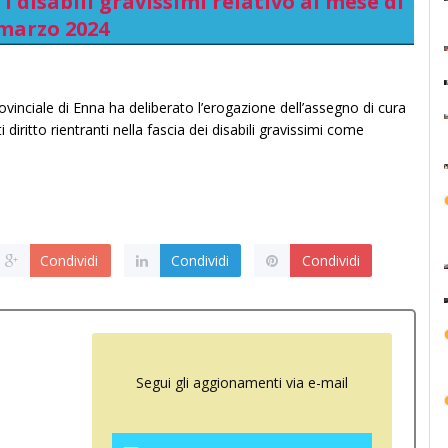
i disabili gravissimi relativo al mese di
marzo 2024
ovinciale di Enna ha deliberato l’erogazione dell’assegno di cura
diritto rientranti nella fascia dei disabili gravissimi come
Condividi
Condividi
Condividi
Segui gli aggionamenti via e-mail