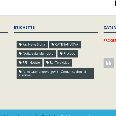
ETICHETTE
CATE
PROGET
Agi News Sicilia
CATENANUOVA
Notizie dal Municipio
Proloco
RFI - Notizie
Rai Televideo
fermicatenanuova.gov.it - Comunicazioni ai
Genitori