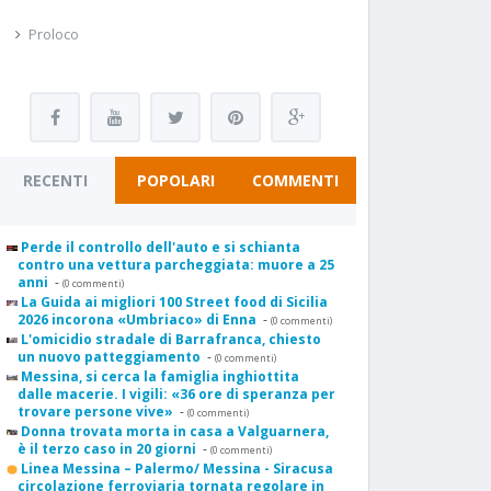
Proloco
RECENTI
POPOLARI
COMMENTI
Perde il controllo dell'auto e si schianta
contro una vettura parcheggiata: muore a 25
anni
-
(0 commenti)
La Guida ai migliori 100 Street food di Sicilia
2026 incorona «Umbriaco» di Enna
-
(0 commenti)
L'omicidio stradale di Barrafranca, chiesto
un nuovo patteggiamento
-
(0 commenti)
Messina, si cerca la famiglia inghiottita
dalle macerie. I vigili: «36 ore di speranza per
trovare persone vive»
-
(0 commenti)
Donna trovata morta in casa a Valguarnera,
è il terzo caso in 20 giorni
-
(0 commenti)
Linea Messina – Palermo/ Messina - Siracusa
circolazione ferroviaria tornata regolare in