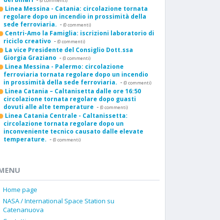
(0 commenti)
Linea Messina - Catania: circolazione tornata
regolare dopo un incendio in prossimità della
sede ferroviaria.
-
(0 commenti)
Centri-Amo la Famiglia: iscrizioni laboratorio di
riciclo creativo
-
(0 commenti)
La vice Presidente del Consiglio Dott.ssa
Giorgia Graziano
-
(0 commenti)
Linea Messina - Palermo: circolazione
ferroviaria tornata regolare dopo un incendio
in prossimità della sede ferroviaria.
-
(0 commenti)
Linea Catania – Caltanisetta dalle ore 16:50
circolazione tornata regolare dopo guasti
dovuti alle alte temperature
-
(0 commenti)
Linea Catania Centrale - Caltanissetta:
circolazione tornata regolare dopo un
inconveniente tecnico causato dalle elevate
temperature.
-
(0 commenti)
MENU
Home page
NASA / International Space Station su
Catenanuova