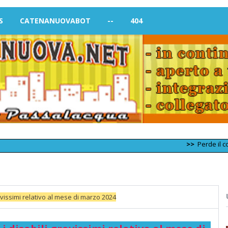
S
CATENANUOVABOT
--
404
>>
Perde il controllo 
ravissimi relativo al mese di marzo 2024