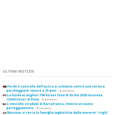
ULTIME NOTIZIE
Perde il controllo dell'auto e si schianta contro una vettura
parcheggiata: muore a 25 anni
-
(0 commenti)
La Guida ai migliori 100 Street food di Sicilia 2026 incorona
«Umbriaco» di Enna
-
(0 commenti)
L'omicidio stradale di Barrafranca, chiesto un nuovo
patteggiamento
-
(0 commenti)
Messina, si cerca la famiglia inghiottita dalle macerie. I vigili: