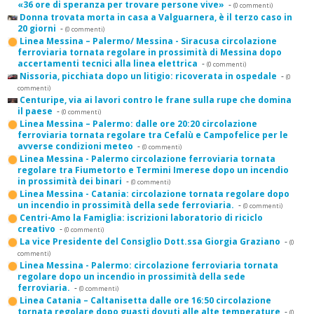
«36 ore di speranza per trovare persone vive»
-
(0 commenti)
Donna trovata morta in casa a Valguarnera, è il terzo caso in
20 giorni
-
(0 commenti)
Linea Messina – Palermo/ Messina - Siracusa circolazione
ferroviaria tornata regolare in prossimità di Messina dopo
accertamenti tecnici alla linea elettrica
-
(0 commenti)
Nissoria, picchiata dopo un litigio: ricoverata in ospedale
-
(0
commenti)
Centuripe, via ai lavori contro le frane sulla rupe che domina
il paese
-
(0 commenti)
Linea Messina – Palermo: dalle ore 20:20 circolazione
ferroviaria tornata regolare tra Cefalù e Campofelice per le
avverse condizioni meteo
-
(0 commenti)
Linea Messina - Palermo circolazione ferroviaria tornata
regolare tra Fiumetorto e Termini Imerese dopo un incendio
in prossimità dei binari
-
(0 commenti)
Linea Messina - Catania: circolazione tornata regolare dopo
un incendio in prossimità della sede ferroviaria.
-
(0 commenti)
Centri-Amo la Famiglia: iscrizioni laboratorio di riciclo
creativo
-
(0 commenti)
La vice Presidente del Consiglio Dott.ssa Giorgia Graziano
-
(0
commenti)
Linea Messina - Palermo: circolazione ferroviaria tornata
regolare dopo un incendio in prossimità della sede
ferroviaria.
-
(0 commenti)
Linea Catania – Caltanisetta dalle ore 16:50 circolazione
tornata regolare dopo guasti dovuti alle alte temperature
-
(0