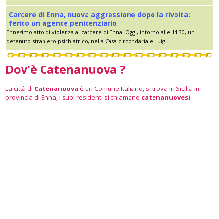
Carcere di Enna, nuova aggressione dopo la rivolta:
ferito un agente penitenziario
Ennesimo atto di violenza al carcere di Enna. Oggi, intorno alle 14.30, un
detenuto straniero psichiatrico, nella Casa circondariale Luigi...
Dov'è Catenanuova ?
La città di
Catenanuova
è un Comune Italiano, si trova in Sicilia in
provincia di Enna, i suoi residenti si chiamano
catenanuovesi
.