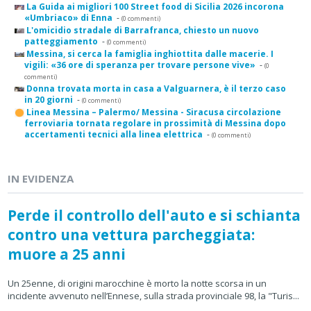
La Guida ai migliori 100 Street food di Sicilia 2026 incorona
«Umbriaco» di Enna
-
(0 commenti)
L'omicidio stradale di Barrafranca, chiesto un nuovo
patteggiamento
-
(0 commenti)
Messina, si cerca la famiglia inghiottita dalle macerie. I
vigili: «36 ore di speranza per trovare persone vive»
-
(0
commenti)
Donna trovata morta in casa a Valguarnera, è il terzo caso
in 20 giorni
-
(0 commenti)
Linea Messina – Palermo/ Messina - Siracusa circolazione
ferroviaria tornata regolare in prossimità di Messina dopo
accertamenti tecnici alla linea elettrica
-
(0 commenti)
IN EVIDENZA
Perde il controllo dell'auto e si schianta
contro una vettura parcheggiata:
muore a 25 anni
Un 25enne, di origini marocchine è morto la notte scorsa in un
incidente avvenuto nell’Ennese, sulla strada provinciale 98, la "Turis...