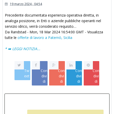
19 marzo 2024 - 04:54
Precedente documentata esperienza operativa diretta, in
analoga posizione, in Enti o aziende pubbliche operanti nel
servizio idrico, verrà considerato requisito…
Da Randstad - Mon, 18 Mar 2024 16:54:00 GMT - Visualizza
tutte le
offerte di lavoro a Paternò, Sicilia
* ➡️ LEGGI NOTIZIA...
Tw
Con
Con
Con
Con
eet
divi
divi
divi
divi
di
di
di
di