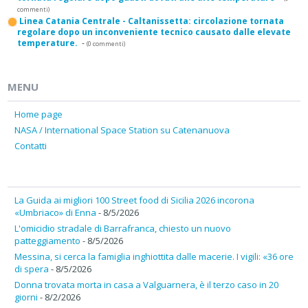
commenti)
Linea Catania Centrale - Caltanissetta: circolazione tornata
regolare dopo un inconveniente tecnico causato dalle elevate
temperature.
-
(0 commenti)
MENU
Home page
NASA / International Space Station su Catenanuova
Contatti
La Guida ai migliori 100 Street food di Sicilia 2026 incorona
«Umbriaco» di Enna
- 8/5/2026
L'omicidio stradale di Barrafranca, chiesto un nuovo
patteggiamento
- 8/5/2026
Messina, si cerca la famiglia inghiottita dalle macerie. I vigili: «36 ore
di spera
- 8/5/2026
Donna trovata morta in casa a Valguarnera, è il terzo caso in 20
giorni
- 8/2/2026