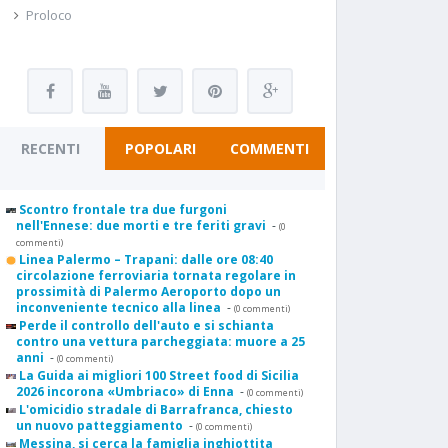
Proloco
RECENTI
POPOLARI
COMMENTI
Scontro frontale tra due furgoni
nell'Ennese: due morti e tre feriti gravi
-
(0
commenti)
Linea Palermo – Trapani: dalle ore 08:40
circolazione ferroviaria tornata regolare in
prossimità di Palermo Aeroporto dopo un
inconveniente tecnico alla linea
-
(0 commenti)
Perde il controllo dell'auto e si schianta
contro una vettura parcheggiata: muore a 25
anni
-
(0 commenti)
La Guida ai migliori 100 Street food di Sicilia
2026 incorona «Umbriaco» di Enna
-
(0 commenti)
L'omicidio stradale di Barrafranca, chiesto
un nuovo patteggiamento
-
(0 commenti)
Messina, si cerca la famiglia inghiottita