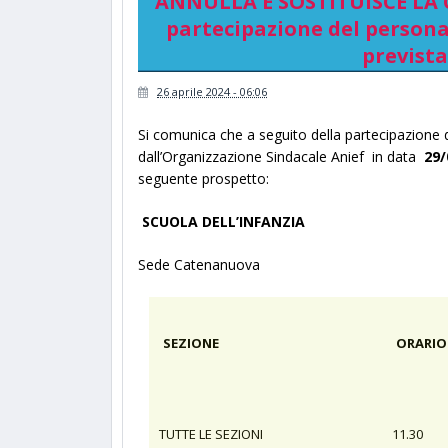
ANNULLA E SOSTITUISCE LA C
partecipazione del personal
prevista
26 aprile 2024 - 06:06
Si comunica che a seguito della partecipazione 
dall’Organizzazione Sindacale Anief in data
29/
seguente prospetto:
SCUOLA DELL’INFANZIA
Sede Catenanuova
SEZIONE
ORARIO
TUTTE LE SEZIONI
11.30