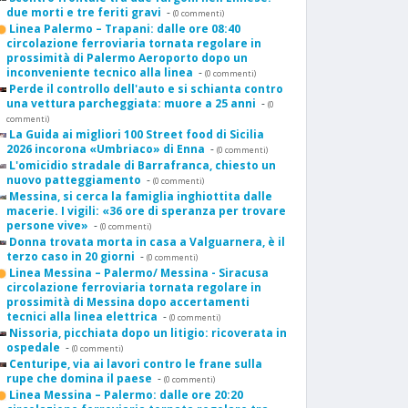
due morti e tre feriti gravi
-
(0 commenti)
Linea Palermo – Trapani: dalle ore 08:40
circolazione ferroviaria tornata regolare in
prossimità di Palermo Aeroporto dopo un
inconveniente tecnico alla linea
-
(0 commenti)
Perde il controllo dell'auto e si schianta contro
una vettura parcheggiata: muore a 25 anni
-
(0
commenti)
La Guida ai migliori 100 Street food di Sicilia
2026 incorona «Umbriaco» di Enna
-
(0 commenti)
L'omicidio stradale di Barrafranca, chiesto un
nuovo patteggiamento
-
(0 commenti)
Messina, si cerca la famiglia inghiottita dalle
macerie. I vigili: «36 ore di speranza per trovare
persone vive»
-
(0 commenti)
Donna trovata morta in casa a Valguarnera, è il
terzo caso in 20 giorni
-
(0 commenti)
Linea Messina – Palermo/ Messina - Siracusa
circolazione ferroviaria tornata regolare in
prossimità di Messina dopo accertamenti
tecnici alla linea elettrica
-
(0 commenti)
Nissoria, picchiata dopo un litigio: ricoverata in
ospedale
-
(0 commenti)
Centuripe, via ai lavori contro le frane sulla
rupe che domina il paese
-
(0 commenti)
Linea Messina – Palermo: dalle ore 20:20