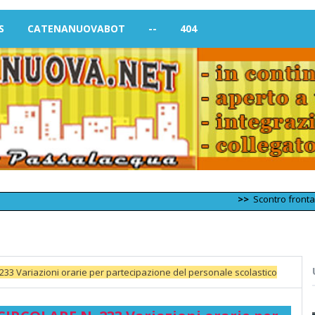
S
CATENANUOVABOT
--
404
>>
Scontro frontale tra due f
3 Variazioni orarie per partecipazione del personale scolastico