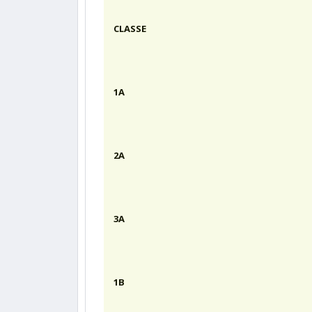
CLASSE
1A
2A
3A
1B