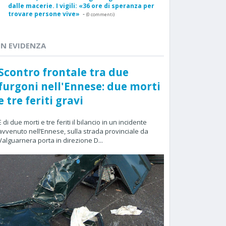
dalle macerie. I vigili: «36 ore di speranza per
trovare persone vive»
-
(0 commenti)
IN EVIDENZA
Scontro frontale tra due
furgoni nell'Ennese: due morti
e tre feriti gravi
È di due morti e tre feriti il bilancio in un incidente
avvenuto nell’Ennese, sulla strada provinciale da
Valguarnera porta in direzione D...