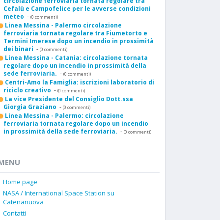
circolazione ferroviaria tornata regolare tra
Cefalù e Campofelice per le avverse condizioni
meteo
-
(0 commenti)
Linea Messina - Palermo circolazione
ferroviaria tornata regolare tra Fiumetorto e
Termini Imerese dopo un incendio in prossimità
dei binari
-
(0 commenti)
Linea Messina - Catania: circolazione tornata
regolare dopo un incendio in prossimità della
sede ferroviaria.
-
(0 commenti)
Centri-Amo la Famiglia: iscrizioni laboratorio di
riciclo creativo
-
(0 commenti)
La vice Presidente del Consiglio Dott.ssa
Giorgia Graziano
-
(0 commenti)
Linea Messina - Palermo: circolazione
ferroviaria tornata regolare dopo un incendio
in prossimità della sede ferroviaria.
-
(0 commenti)
MENU
Home page
NASA / International Space Station su
Catenanuova
Contatti