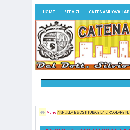
HOME
SERVIZI
CATENANUOVA LAB
Varie
ANNULLA E SOSTITUISCE LA CIRCOLARE N. 23
all’assemblea sindacale, prevista in data 29/04/2024