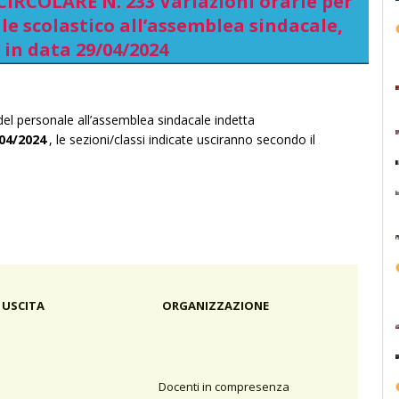
IRCOLARE N. 233 Variazioni orarie per
e scolastico all’assemblea sindacale,
 in data 29/04/2024
del personale all’assemblea sindacale indetta
04/2024
, le sezioni/classi indicate usciranno secondo il
 USCITA
ORGANIZZAZIONE
Docenti in compresenza