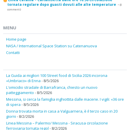
tornata regolare dopo guasti dovuti alle alte temperature
-
(0
commenti)
MENU
Home page
NASA / International Space Station su Catenanuova
Contatti
La Guida ai migliori 100 Street food di Sicilia 2026 incorona
«Umbriaco» di Enna
- 8/5/2026
L'omicidio stradale di Barrafranca, chiesto un nuovo
patteggiamento
- 8/5/2026
Messina, si cerca la famiglia inghiottita dalle macerie. I vigili: «36 ore
di spera
- 8/5/2026
Donna trovata morta in casa a Valguarnera, è il terzo caso in 20
giorni
- 8/2/2026
Linea Messina – Palermo/ Messina - Siracusa circolazione
ferroviaria tornata regol
- 8/2/2026