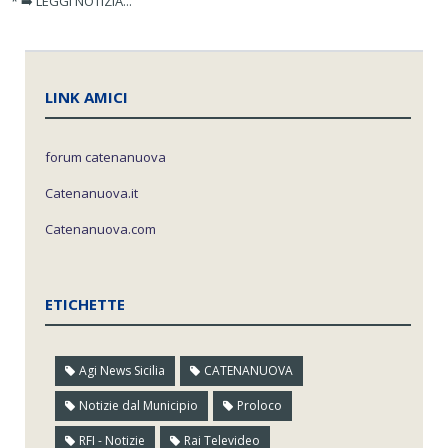
* ➡️ LEGGI NOTIZIA...
LINK AMICI
forum catenanuova
Catenanuova.it
Catenanuova.com
ETICHETTE
Agi News Sicilia
CATENANUOVA
Notizie dal Municipio
Proloco
RFI - Notizie
Rai Televideo