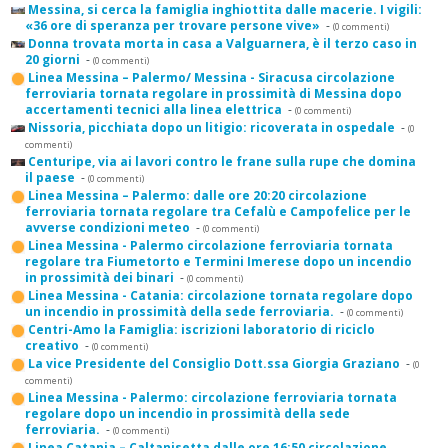
Messina, si cerca la famiglia inghiottita dalle macerie. I vigili:
«36 ore di speranza per trovare persone vive»
-
(0 commenti)
Donna trovata morta in casa a Valguarnera, è il terzo caso in
20 giorni
-
(0 commenti)
Linea Messina – Palermo/ Messina - Siracusa circolazione
ferroviaria tornata regolare in prossimità di Messina dopo
accertamenti tecnici alla linea elettrica
-
(0 commenti)
Nissoria, picchiata dopo un litigio: ricoverata in ospedale
-
(0
commenti)
Centuripe, via ai lavori contro le frane sulla rupe che domina
il paese
-
(0 commenti)
Linea Messina – Palermo: dalle ore 20:20 circolazione
ferroviaria tornata regolare tra Cefalù e Campofelice per le
avverse condizioni meteo
-
(0 commenti)
Linea Messina - Palermo circolazione ferroviaria tornata
regolare tra Fiumetorto e Termini Imerese dopo un incendio
in prossimità dei binari
-
(0 commenti)
Linea Messina - Catania: circolazione tornata regolare dopo
un incendio in prossimità della sede ferroviaria.
-
(0 commenti)
Centri-Amo la Famiglia: iscrizioni laboratorio di riciclo
creativo
-
(0 commenti)
La vice Presidente del Consiglio Dott.ssa Giorgia Graziano
-
(0
commenti)
Linea Messina - Palermo: circolazione ferroviaria tornata
regolare dopo un incendio in prossimità della sede
ferroviaria.
-
(0 commenti)
Linea Catania – Caltanisetta dalle ore 16:50 circolazione