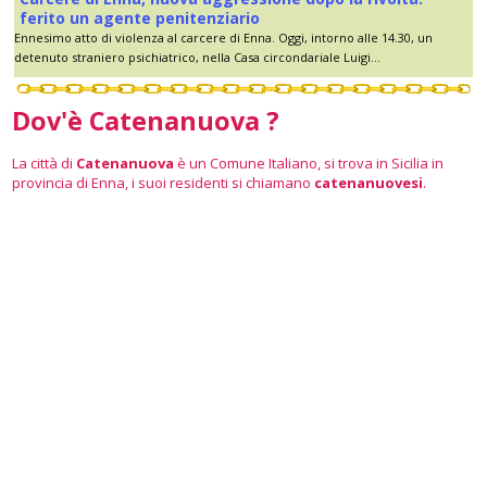
ferito un agente penitenziario
Ennesimo atto di violenza al carcere di Enna. Oggi, intorno alle 14.30, un
detenuto straniero psichiatrico, nella Casa circondariale Luigi...
Dov'è Catenanuova ?
La città di
Catenanuova
è un Comune Italiano, si trova in Sicilia in
provincia di Enna, i suoi residenti si chiamano
catenanuovesi
.