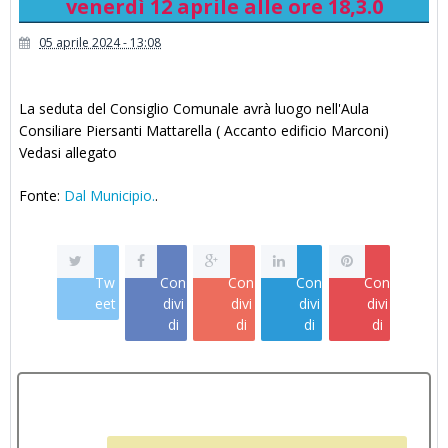
venerdì 12 aprile alle ore 18,3.0
05 aprile 2024 - 13:08
La seduta del Consiglio Comunale avrà luogo nell'Aula
Consiliare Piersanti Mattarella ( Accanto edificio Marconi)
Vedasi allegato
Fonte:
Dal Municipio.
.
Tw
Con
Con
Con
Con
eet
divi
divi
divi
divi
di
di
di
di