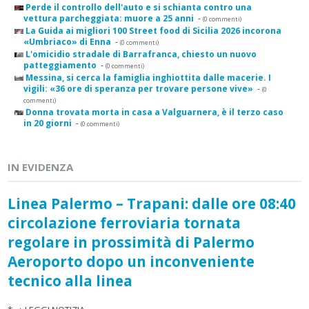
Perde il controllo dell'auto e si schianta contro una
vettura parcheggiata: muore a 25 anni
-
(0 commenti)
La Guida ai migliori 100 Street food di Sicilia 2026 incorona
«Umbriaco» di Enna
-
(0 commenti)
L'omicidio stradale di Barrafranca, chiesto un nuovo
patteggiamento
-
(0 commenti)
Messina, si cerca la famiglia inghiottita dalle macerie. I
vigili: «36 ore di speranza per trovare persone vive»
-
(0
commenti)
Donna trovata morta in casa a Valguarnera, è il terzo caso
in 20 giorni
-
(0 commenti)
IN EVIDENZA
Linea Palermo – Trapani: dalle ore 08:40
circolazione ferroviaria tornata
regolare in prossimità di Palermo
Aeroporto dopo un inconveniente
tecnico alla linea