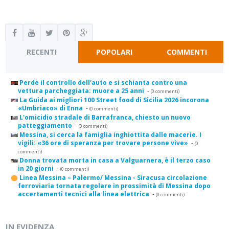
RECENTI
POPOLARI
COMMENTI
Perde il controllo dell'auto e si schianta contro una
vettura parcheggiata: muore a 25 anni
-
(0 commenti)
La Guida ai migliori 100 Street food di Sicilia 2026 incorona
«Umbriaco» di Enna
-
(0 commenti)
L'omicidio stradale di Barrafranca, chiesto un nuovo
patteggiamento
-
(0 commenti)
Messina, si cerca la famiglia inghiottita dalle macerie. I
vigili: «36 ore di speranza per trovare persone vive»
-
(0
commenti)
Donna trovata morta in casa a Valguarnera, è il terzo caso
in 20 giorni
-
(0 commenti)
Linea Messina – Palermo/ Messina - Siracusa circolazione
ferroviaria tornata regolare in prossimità di Messina dopo
accertamenti tecnici alla linea elettrica
-
(0 commenti)
IN EVIDENZA