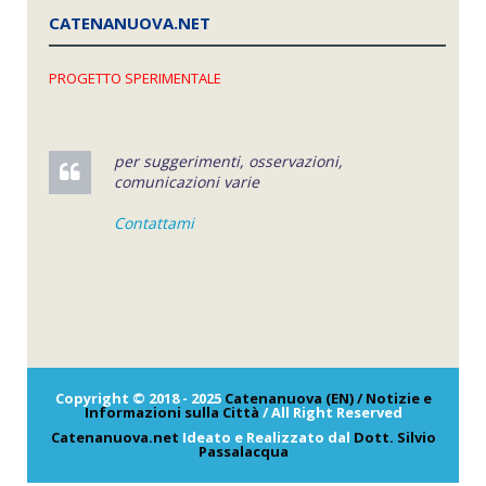
CATENANUOVA.NET
PROGETTO SPERIMENTALE
per suggerimenti, osservazioni,
comunicazioni varie
Contattami
Copyright © 2018 - 2025
Catenanuova (EN) / Notizie e
Informazioni sulla Città
/ All Right Reserved
Catenanuova.net
Ideato e Realizzato dal
Dott. Silvio
Passalacqua