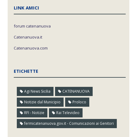
LINK AMICI
forum catenanuova
Catenanuova.it
Catenanuova.com
ETICHETTE
Agi News Sicilia
CATENANUOVA
Notizie dal Municipio
Proloco
RFI - Notizie
Rai Televideo
fermicatenanuova.gov.it - Comunicazioni ai Genitori