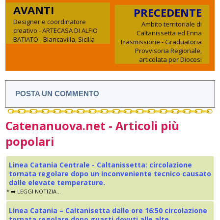
AVANTI
PRECEDENTE
Designer e coordinatore
Ambito territoriale di
creativo - ARTECASA DI ALFIO
Caltanissetta ed Enna
BATIATO - Biancavilla, Sicilia
Trasmissione - Graduatoria
Provvisoria Regionale,
articolata per Diocesi
POSTA UN COMMENTO
Catenanuova.net - Articoli più
popolari
Linea Catania Centrale - Caltanissetta: circolazione
tornata regolare dopo un inconveniente tecnico causato
dalle elevate temperature.
* ➡️ LEGGI NOTIZIA...
Linea Catania – Caltanisetta dalle ore 16:50 circolazione
tornata regolare dopo guasti dovuti alle alte