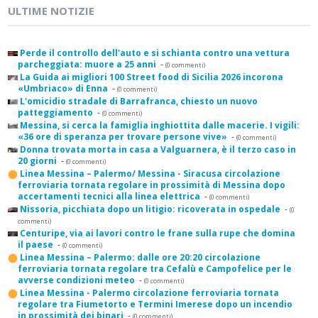
ULTIME NOTIZIE
Perde il controllo dell'auto e si schianta contro una vettura
parcheggiata: muore a 25 anni
-
(0 commenti)
La Guida ai migliori 100 Street food di Sicilia 2026 incorona
«Umbriaco» di Enna
-
(0 commenti)
L'omicidio stradale di Barrafranca, chiesto un nuovo
patteggiamento
-
(0 commenti)
Messina, si cerca la famiglia inghiottita dalle macerie. I vigili:
«36 ore di speranza per trovare persone vive»
-
(0 commenti)
Donna trovata morta in casa a Valguarnera, è il terzo caso in
20 giorni
-
(0 commenti)
Linea Messina – Palermo/ Messina - Siracusa circolazione
ferroviaria tornata regolare in prossimità di Messina dopo
accertamenti tecnici alla linea elettrica
-
(0 commenti)
Nissoria, picchiata dopo un litigio: ricoverata in ospedale
-
(0
commenti)
Centuripe, via ai lavori contro le frane sulla rupe che domina
il paese
-
(0 commenti)
Linea Messina – Palermo: dalle ore 20:20 circolazione
ferroviaria tornata regolare tra Cefalù e Campofelice per le
avverse condizioni meteo
-
(0 commenti)
Linea Messina - Palermo circolazione ferroviaria tornata
regolare tra Fiumetorto e Termini Imerese dopo un incendio
in prossimità dei binari
-
(0 commenti)