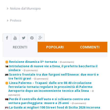
Notizie dal Municipio
Proloco
RECENTI
POPOLARI
COMMENTI
Revisione dinamica II^ tornata
-
(0 commenti)
Intitolazione di nuove vie a Enna, il prefetto bacchetta il
sindaco
-
(0 commenti)
Scontro frontale tra due furgoni nell'Ennese: due morti e
tre feriti gravi
-
(0 commenti)
Linea Palermo – Trapani: dalle ore 08:40 circolazione
ferroviaria tornata regolare in prossimità di Palermo
Aeroporto dopo un inconveniente tecnico alla linea
-
(0
commenti)
Perde il controllo dell'auto e si schianta contro una
vettura parcheggiata: muore a 25 anni
-
(0 commenti)
La Guida ai migliori 100 Street food di Sicilia 2026 incorona