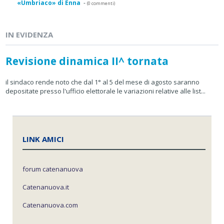
«Umbriaco» di Enna
-
(0 commenti)
IN EVIDENZA
Revisione dinamica II^ tornata
il sindaco rende noto che dal 1° al 5 del mese di agosto saranno
depositate presso l'ufficio elettorale le variazioni relative alle list...
LINK AMICI
forum catenanuova
Catenanuova.it
Catenanuova.com