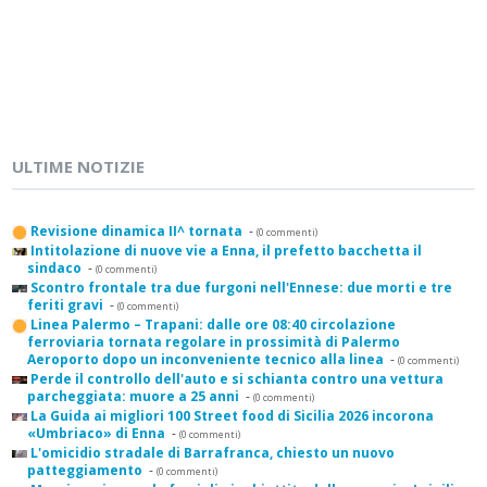
ULTIME NOTIZIE
Revisione dinamica II^ tornata
-
(0 commenti)
Intitolazione di nuove vie a Enna, il prefetto bacchetta il
sindaco
-
(0 commenti)
Scontro frontale tra due furgoni nell'Ennese: due morti e tre
feriti gravi
-
(0 commenti)
Linea Palermo – Trapani: dalle ore 08:40 circolazione
ferroviaria tornata regolare in prossimità di Palermo
Aeroporto dopo un inconveniente tecnico alla linea
-
(0 commenti)
Perde il controllo dell'auto e si schianta contro una vettura
parcheggiata: muore a 25 anni
-
(0 commenti)
La Guida ai migliori 100 Street food di Sicilia 2026 incorona
«Umbriaco» di Enna
-
(0 commenti)
L'omicidio stradale di Barrafranca, chiesto un nuovo
patteggiamento
-
(0 commenti)