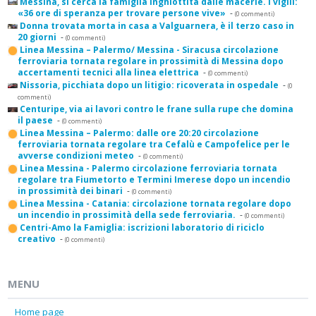
Messina, si cerca la famiglia inghiottita dalle macerie. I vigili:
«36 ore di speranza per trovare persone vive»
-
(0 commenti)
Donna trovata morta in casa a Valguarnera, è il terzo caso in
20 giorni
-
(0 commenti)
Linea Messina – Palermo/ Messina - Siracusa circolazione
ferroviaria tornata regolare in prossimità di Messina dopo
accertamenti tecnici alla linea elettrica
-
(0 commenti)
Nissoria, picchiata dopo un litigio: ricoverata in ospedale
-
(0
commenti)
Centuripe, via ai lavori contro le frane sulla rupe che domina
il paese
-
(0 commenti)
Linea Messina – Palermo: dalle ore 20:20 circolazione
ferroviaria tornata regolare tra Cefalù e Campofelice per le
avverse condizioni meteo
-
(0 commenti)
Linea Messina - Palermo circolazione ferroviaria tornata
regolare tra Fiumetorto e Termini Imerese dopo un incendio
in prossimità dei binari
-
(0 commenti)
Linea Messina - Catania: circolazione tornata regolare dopo
un incendio in prossimità della sede ferroviaria.
-
(0 commenti)
Centri-Amo la Famiglia: iscrizioni laboratorio di riciclo
creativo
-
(0 commenti)
MENU
Home page