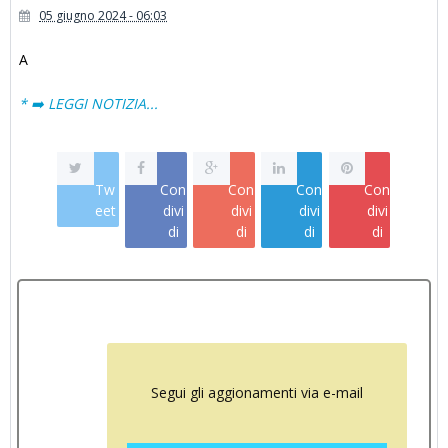
05 giugno 2024 - 06:03
A
* ➡️ LEGGI NOTIZIA...
Tw
Con
Con
Con
Con
eet
divi
divi
divi
divi
di
di
di
di
Segui gli aggionamenti via e-mail