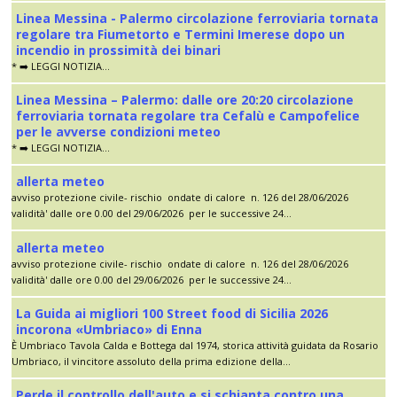
Linea Messina - Palermo circolazione ferroviaria tornata
regolare tra Fiumetorto e Termini Imerese dopo un
incendio in prossimità dei binari
* ➡️ LEGGI NOTIZIA...
Linea Messina – Palermo: dalle ore 20:20 circolazione
ferroviaria tornata regolare tra Cefalù e Campofelice
per le avverse condizioni meteo
* ➡️ LEGGI NOTIZIA...
allerta meteo
avviso protezione civile- rischio ondate di calore n. 126 del 28/06/2026
validità' dalle ore 0.00 del 29/06/2026 per le successive 24...
allerta meteo
avviso protezione civile- rischio ondate di calore n. 126 del 28/06/2026
validità' dalle ore 0.00 del 29/06/2026 per le successive 24...
La Guida ai migliori 100 Street food di Sicilia 2026
incorona «Umbriaco» di Enna
È Umbriaco Tavola Calda e Bottega dal 1974, storica attività guidata da Rosario
Umbriaco, il vincitore assoluto della prima edizione della...
Perde il controllo dell'auto e si schianta contro una