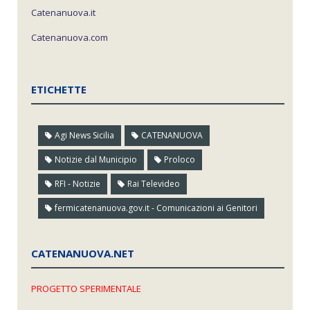
Catenanuova.it
Catenanuova.com
ETICHETTE
Agi News Sicilia
CATENANUOVA
Notizie dal Municipio
Proloco
RFI - Notizie
Rai Televideo
fermicatenanuova.gov.it - Comunicazioni ai Genitori
CATENANUOVA.NET
PROGETTO SPERIMENTALE