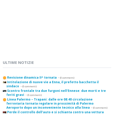
ULTIME NOTIZIE
Revisione dinamica II^ tornata
-
(0 commenti)
Intitolazione di nuove vie a Enna, il prefetto bacchetta il
sindaco
-
(0 commenti)
Scontro frontale tra due furgoni nell'Ennese: due morti e tre
feriti gravi
-
(0 commenti)
Linea Palermo – Trapani: dalle ore 08:40 circolazione
ferroviaria tornata regolare in prossimità di Palermo
Aeroporto dopo un inconveniente tecnico alla linea
-
(0 commenti)
Perde il controllo dell'auto e si schianta contro una vettura