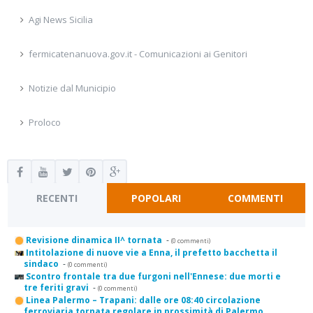
Agi News Sicilia
fermicatenanuova.gov.it - Comunicazioni ai Genitori
Notizie dal Municipio
Proloco
RECENTI
POPOLARI
COMMENTI
Revisione dinamica II^ tornata
-
(0 commenti)
Intitolazione di nuove vie a Enna, il prefetto bacchetta il
sindaco
-
(0 commenti)
Scontro frontale tra due furgoni nell'Ennese: due morti e
tre feriti gravi
-
(0 commenti)
Linea Palermo – Trapani: dalle ore 08:40 circolazione
ferroviaria tornata regolare in prossimità di Palermo