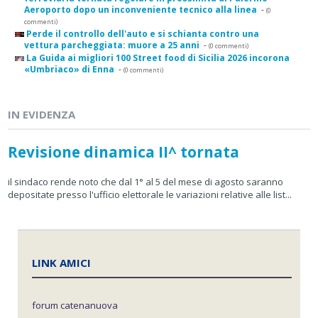
Aeroporto dopo un inconveniente tecnico alla linea
-
(0
commenti)
Perde il controllo dell'auto e si schianta contro una
vettura parcheggiata: muore a 25 anni
-
(0 commenti)
La Guida ai migliori 100 Street food di Sicilia 2026 incorona
«Umbriaco» di Enna
-
(0 commenti)
IN EVIDENZA
Revisione dinamica II^ tornata
il sindaco rende noto che dal 1° al 5 del mese di agosto saranno
depositate presso l'ufficio elettorale le variazioni relative alle list...
LINK AMICI
forum catenanuova