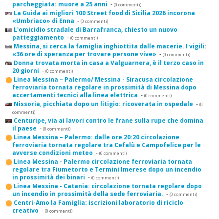
parcheggiata: muore a 25 anni
-
(0 commenti)
La Guida ai migliori 100 Street food di Sicilia 2026 incorona
«Umbriaco» di Enna
-
(0 commenti)
L'omicidio stradale di Barrafranca, chiesto un nuovo
patteggiamento
-
(0 commenti)
Messina, si cerca la famiglia inghiottita dalle macerie. I vigili:
«36 ore di speranza per trovare persone vive»
-
(0 commenti)
Donna trovata morta in casa a Valguarnera, è il terzo caso in
20 giorni
-
(0 commenti)
Linea Messina – Palermo/ Messina - Siracusa circolazione
ferroviaria tornata regolare in prossimità di Messina dopo
accertamenti tecnici alla linea elettrica
-
(0 commenti)
Nissoria, picchiata dopo un litigio: ricoverata in ospedale
-
(0
commenti)
Centuripe, via ai lavori contro le frane sulla rupe che domina
il paese
-
(0 commenti)
Linea Messina – Palermo: dalle ore 20:20 circolazione
ferroviaria tornata regolare tra Cefalù e Campofelice per le
avverse condizioni meteo
-
(0 commenti)
Linea Messina - Palermo circolazione ferroviaria tornata
regolare tra Fiumetorto e Termini Imerese dopo un incendio
in prossimità dei binari
-
(0 commenti)
Linea Messina - Catania: circolazione tornata regolare dopo
un incendio in prossimità della sede ferroviaria.
-
(0 commenti)
Centri-Amo la Famiglia: iscrizioni laboratorio di riciclo
creativo
-
(0 commenti)