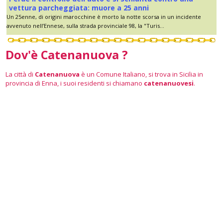
vettura parcheggiata: muore a 25 anni
Un 25enne, di origini marocchine è morto la notte scorsa in un incidente
avvenuto nell’Ennese, sulla strada provinciale 98, la "Turis...
Dov'è Catenanuova ?
La città di
Catenanuova
è un Comune Italiano, si trova in Sicilia in
provincia di Enna, i suoi residenti si chiamano
catenanuovesi
.