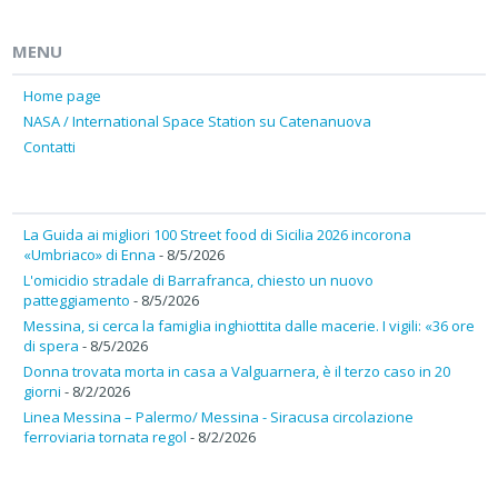
MENU
Home page
NASA / International Space Station su Catenanuova
Contatti
La Guida ai migliori 100 Street food di Sicilia 2026 incorona
«Umbriaco» di Enna
- 8/5/2026
L'omicidio stradale di Barrafranca, chiesto un nuovo
patteggiamento
- 8/5/2026
Messina, si cerca la famiglia inghiottita dalle macerie. I vigili: «36 ore
di spera
- 8/5/2026
Donna trovata morta in casa a Valguarnera, è il terzo caso in 20
giorni
- 8/2/2026
Linea Messina – Palermo/ Messina - Siracusa circolazione
ferroviaria tornata regol
- 8/2/2026