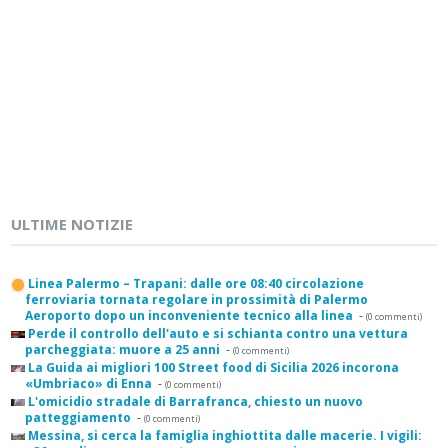
ULTIME NOTIZIE
Linea Palermo – Trapani: dalle ore 08:40 circolazione
ferroviaria tornata regolare in prossimità di Palermo
Aeroporto dopo un inconveniente tecnico alla linea
-
(0 commenti)
Perde il controllo dell'auto e si schianta contro una vettura
parcheggiata: muore a 25 anni
-
(0 commenti)
La Guida ai migliori 100 Street food di Sicilia 2026 incorona
«Umbriaco» di Enna
-
(0 commenti)
L'omicidio stradale di Barrafranca, chiesto un nuovo
patteggiamento
-
(0 commenti)
Messina, si cerca la famiglia inghiottita dalle macerie. I vigili: