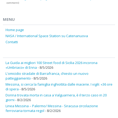
commenti)
MENU
Home page
NASA / International Space Station su Catenanuova
Contatti
La Guida ai migliori 100 Street food di Sicilia 2026 incorona
«Umbriaco» di Enna
- 8/5/2026
L'omicidio stradale di Barrafranca, chiesto un nuovo
patteggiamento
- 8/5/2026
Messina, si cerca la famiglia inghiottita dalle macerie. I vigili: «36 ore
di spera
- 8/5/2026
Donna trovata morta in casa a Valguarnera, è il terzo caso in 20
giorni
- 8/2/2026
Linea Messina – Palermo/ Messina - Siracusa circolazione
ferroviaria tornata regol
- 8/2/2026