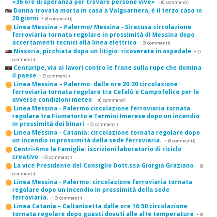
«36 ore di speranza per trovare persone vive»
-
(0 commenti)
Donna trovata morta in casa a Valguarnera, è il terzo caso in
20 giorni
-
(0 commenti)
Linea Messina – Palermo/ Messina - Siracusa circolazione
ferroviaria tornata regolare in prossimità di Messina dopo
accertamenti tecnici alla linea elettrica
-
(0 commenti)
Nissoria, picchiata dopo un litigio: ricoverata in ospedale
-
(0
commenti)
Centuripe, via ai lavori contro le frane sulla rupe che domina
il paese
-
(0 commenti)
Linea Messina – Palermo: dalle ore 20:20 circolazione
ferroviaria tornata regolare tra Cefalù e Campofelice per le
avverse condizioni meteo
-
(0 commenti)
Linea Messina - Palermo circolazione ferroviaria tornata
regolare tra Fiumetorto e Termini Imerese dopo un incendio
in prossimità dei binari
-
(0 commenti)
Linea Messina - Catania: circolazione tornata regolare dopo
un incendio in prossimità della sede ferroviaria.
-
(0 commenti)
Centri-Amo la Famiglia: iscrizioni laboratorio di riciclo
creativo
-
(0 commenti)
La vice Presidente del Consiglio Dott.ssa Giorgia Graziano
-
(0
commenti)
Linea Messina - Palermo: circolazione ferroviaria tornata
regolare dopo un incendio in prossimità della sede
ferroviaria.
-
(0 commenti)
Linea Catania – Caltanisetta dalle ore 16:50 circolazione
tornata regolare dopo guasti dovuti alle alte temperature
-
(0