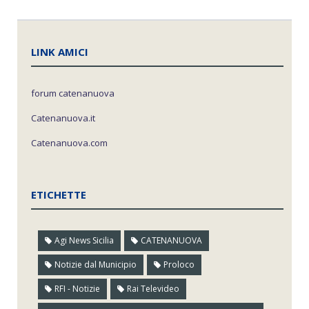
LINK AMICI
forum catenanuova
Catenanuova.it
Catenanuova.com
ETICHETTE
Agi News Sicilia
CATENANUOVA
Notizie dal Municipio
Proloco
RFI - Notizie
Rai Televideo