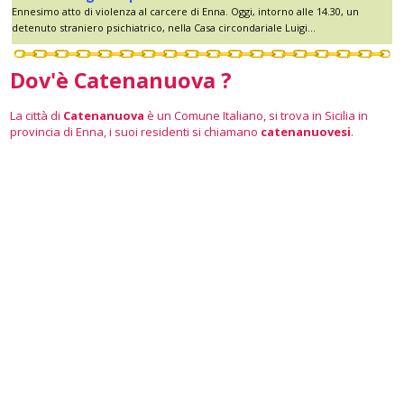
Ennesimo atto di violenza al carcere di Enna. Oggi, intorno alle 14.30, un
detenuto straniero psichiatrico, nella Casa circondariale Luigi...
Dov'è Catenanuova ?
La città di
Catenanuova
è un Comune Italiano, si trova in Sicilia in
provincia di Enna, i suoi residenti si chiamano
catenanuovesi
.