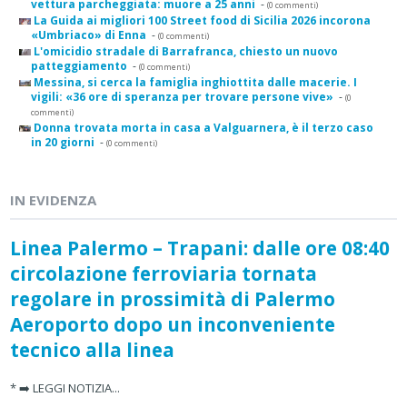
vettura parcheggiata: muore a 25 anni
-
(0 commenti)
La Guida ai migliori 100 Street food di Sicilia 2026 incorona
«Umbriaco» di Enna
-
(0 commenti)
L'omicidio stradale di Barrafranca, chiesto un nuovo
patteggiamento
-
(0 commenti)
Messina, si cerca la famiglia inghiottita dalle macerie. I
vigili: «36 ore di speranza per trovare persone vive»
-
(0
commenti)
Donna trovata morta in casa a Valguarnera, è il terzo caso
in 20 giorni
-
(0 commenti)
IN EVIDENZA
Linea Palermo – Trapani: dalle ore 08:40
circolazione ferroviaria tornata
regolare in prossimità di Palermo
Aeroporto dopo un inconveniente
tecnico alla linea
* ➡️ LEGGI NOTIZIA...