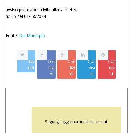
avviso protezione civile-allerta meteo
n.165 del 01/08/2024
Fonte:
Dal Municipio.
.
Tw
Con
Con
Con
Con
eet
divi
divi
divi
divi
di
di
di
di
Segui gli aggionamenti via e-mail