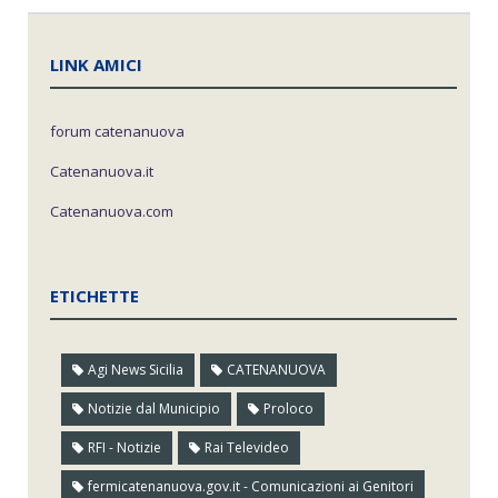
LINK AMICI
forum catenanuova
Catenanuova.it
Catenanuova.com
ETICHETTE
Agi News Sicilia
CATENANUOVA
Notizie dal Municipio
Proloco
RFI - Notizie
Rai Televideo
fermicatenanuova.gov.it - Comunicazioni ai Genitori