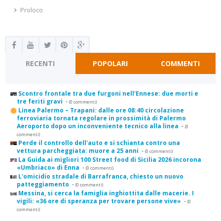
Proloco
RECENTI
POPOLARI
COMMENTI
Scontro frontale tra due furgoni nell'Ennese: due morti e
tre feriti gravi
-
(0 commenti)
Linea Palermo – Trapani: dalle ore 08:40 circolazione
ferroviaria tornata regolare in prossimità di Palermo
Aeroporto dopo un inconveniente tecnico alla linea
-
(0
commenti)
Perde il controllo dell'auto e si schianta contro una
vettura parcheggiata: muore a 25 anni
-
(0 commenti)
La Guida ai migliori 100 Street food di Sicilia 2026 incorona
«Umbriaco» di Enna
-
(0 commenti)
L'omicidio stradale di Barrafranca, chiesto un nuovo
patteggiamento
-
(0 commenti)
Messina, si cerca la famiglia inghiottita dalle macerie. I
vigili: «36 ore di speranza per trovare persone vive»
-
(0
commenti)