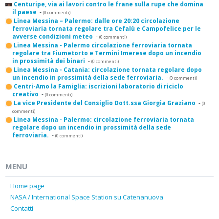
Centuripe, via ai lavori contro le frane sulla rupe che domina
il paese
-
(0 commenti)
Linea Messina – Palermo: dalle ore 20:20 circolazione
ferroviaria tornata regolare tra Cefalù e Campofelice per le
avverse condizioni meteo
-
(0 commenti)
Linea Messina - Palermo circolazione ferroviaria tornata
regolare tra Fiumetorto e Termini Imerese dopo un incendio
in prossimità dei binari
-
(0 commenti)
Linea Messina - Catania: circolazione tornata regolare dopo
un incendio in prossimità della sede ferroviaria.
-
(0 commenti)
Centri-Amo la Famiglia: iscrizioni laboratorio di riciclo
creativo
-
(0 commenti)
La vice Presidente del Consiglio Dott.ssa Giorgia Graziano
-
(0
commenti)
Linea Messina - Palermo: circolazione ferroviaria tornata
regolare dopo un incendio in prossimità della sede
ferroviaria.
-
(0 commenti)
MENU
Home page
NASA / International Space Station su Catenanuova
Contatti