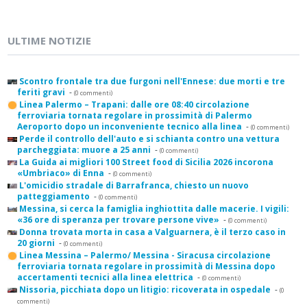
ULTIME NOTIZIE
Scontro frontale tra due furgoni nell'Ennese: due morti e tre
feriti gravi
-
(0 commenti)
Linea Palermo – Trapani: dalle ore 08:40 circolazione
ferroviaria tornata regolare in prossimità di Palermo
Aeroporto dopo un inconveniente tecnico alla linea
-
(0 commenti)
Perde il controllo dell'auto e si schianta contro una vettura
parcheggiata: muore a 25 anni
-
(0 commenti)
La Guida ai migliori 100 Street food di Sicilia 2026 incorona
«Umbriaco» di Enna
-
(0 commenti)
L'omicidio stradale di Barrafranca, chiesto un nuovo
patteggiamento
-
(0 commenti)
Messina, si cerca la famiglia inghiottita dalle macerie. I vigili:
«36 ore di speranza per trovare persone vive»
-
(0 commenti)
Donna trovata morta in casa a Valguarnera, è il terzo caso in
20 giorni
-
(0 commenti)
Linea Messina – Palermo/ Messina - Siracusa circolazione
ferroviaria tornata regolare in prossimità di Messina dopo
accertamenti tecnici alla linea elettrica
-
(0 commenti)
Nissoria, picchiata dopo un litigio: ricoverata in ospedale
-
(0
commenti)