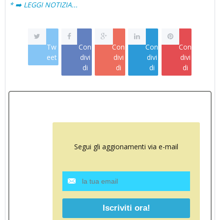
* ➡️ LEGGI NOTIZIA...
Tw
Con
Con
Con
Con
eet
divi
divi
divi
divi
di
di
di
di
Segui gli aggionamenti via e-mail