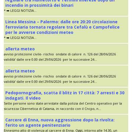
incendio in prossimità dei binari
* ➡️ LEGGI NOTIZIA...
Linea Messina – Palermo: dalle ore 20:20 circolazione
ferroviaria tornata regolare tra Cefalù e Campofelice
per le avverse condizioni meteo
* ➡️ LEGGI NOTIZIA...
allerta meteo
avviso protezione civile- rischio ondate di calore n. 126 del 28/06/2026
validità' dalle ore 0.00 del 29/06/2026 per le successive 24...
allerta meteo
avviso protezione civile- rischio ondate di calore n. 126 del 28/06/2026
validità' dalle ore 0.00 del 29/06/2026 per le successive 24...
Pedopornografia, scatta il blitz in 17 città: 7 arresti e 30
indagati. Il video
Sette persone sono state arrestate dalla polizia del Centro operativo per la
sicurezza Cibernetica di Catania, in raccordo con il Cncpo, n...
Carcere di Enna, nuova aggressione dopo la rivolta:
ferito un agente penitenziario
Ennesimo atto di violenza al carcere di Enna. Oggi, intorno alle 14.30, un