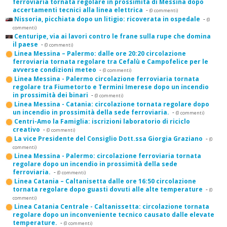
ferroviaria tornata regolare in prossimità di Messina dopo
accertamenti tecnici alla linea elettrica
-
(0 commenti)
Nissoria, picchiata dopo un litigio: ricoverata in ospedale
-
(0
commenti)
Centuripe, via ai lavori contro le frane sulla rupe che domina
il paese
-
(0 commenti)
Linea Messina – Palermo: dalle ore 20:20 circolazione
ferroviaria tornata regolare tra Cefalù e Campofelice per le
avverse condizioni meteo
-
(0 commenti)
Linea Messina - Palermo circolazione ferroviaria tornata
regolare tra Fiumetorto e Termini Imerese dopo un incendio
in prossimità dei binari
-
(0 commenti)
Linea Messina - Catania: circolazione tornata regolare dopo
un incendio in prossimità della sede ferroviaria.
-
(0 commenti)
Centri-Amo la Famiglia: iscrizioni laboratorio di riciclo
creativo
-
(0 commenti)
La vice Presidente del Consiglio Dott.ssa Giorgia Graziano
-
(0
commenti)
Linea Messina - Palermo: circolazione ferroviaria tornata
regolare dopo un incendio in prossimità della sede
ferroviaria.
-
(0 commenti)
Linea Catania – Caltanisetta dalle ore 16:50 circolazione
tornata regolare dopo guasti dovuti alle alte temperature
-
(0
commenti)
Linea Catania Centrale - Caltanissetta: circolazione tornata
regolare dopo un inconveniente tecnico causato dalle elevate
temperature.
-
(0 commenti)