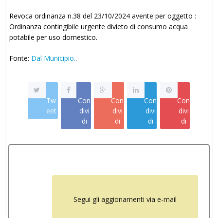
Revoca ordinanza n.38 del 23/10/2024 avente per oggetto :
Ordinanza contingibile urgente divieto di consumo acqua
potabile per uso domestico.
Fonte:
Dal Municipio.
.
Tw
Con
Con
Con
Con
eet
divi
divi
divi
divi
di
di
di
di
Segui gli aggionamenti via e-mail