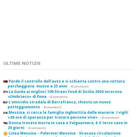
ULTIME NOTIZIE
Perde il controllo dell'auto e si schianta contro una vettura
parcheggiata: muore a 25 anni
-
(0 commenti)
La Guida ai migliori 100 Street food di Sicilia 2026 incorona
«Umbriaco» di Enna
-
(0 commenti)
L'omicidio stradale di Barrafranca, chiesto un nuovo
patteggiamento
-
(0 commenti)
Messina, si cerca la famiglia inghiottita dalle macerie. I vigili:
«36 ore di speranza per trovare persone vive»
-
(0 commenti)
Donna trovata morta in casa a Valguarnera, è il terzo caso in
20 giorni
-
(0 commenti)
Linea Messina – Palermo/ Messina - Siracusa circolazione