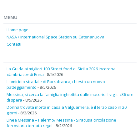
MENU
Home page
NASA / International Space Station su Catenanuova
Contatti
La Guida ai migliori 100 Street food di Sicilia 2026 incorona
«Umbriaco» di Enna
- 8/5/2026
L'omicidio stradale di Barrafranca, chiesto un nuovo
patteggiamento
- 8/5/2026
Messina, si cerca la famiglia inghiottita dalle macerie. I vigili: «36 ore
di spera
- 8/5/2026
Donna trovata morta in casa a Valguarnera, è il terzo caso in 20
giorni
- 8/2/2026
Linea Messina – Palermo/ Messina - Siracusa circolazione
ferroviaria tornata regol
- 8/2/2026