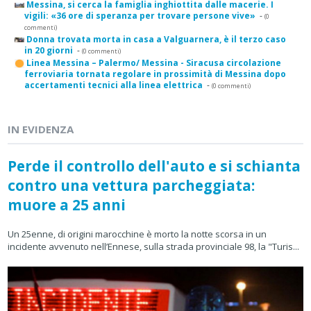
Messina, si cerca la famiglia inghiottita dalle macerie. I
vigili: «36 ore di speranza per trovare persone vive»
-
(0
commenti)
Donna trovata morta in casa a Valguarnera, è il terzo caso
in 20 giorni
-
(0 commenti)
Linea Messina – Palermo/ Messina - Siracusa circolazione
ferroviaria tornata regolare in prossimità di Messina dopo
accertamenti tecnici alla linea elettrica
-
(0 commenti)
IN EVIDENZA
Perde il controllo dell'auto e si schianta
contro una vettura parcheggiata:
muore a 25 anni
Un 25enne, di origini marocchine è morto la notte scorsa in un
incidente avvenuto nell’Ennese, sulla strada provinciale 98, la "Turis...