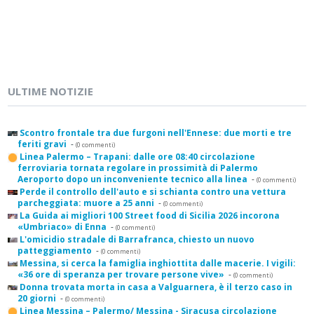
ULTIME NOTIZIE
Scontro frontale tra due furgoni nell'Ennese: due morti e tre
feriti gravi
-
(0 commenti)
Linea Palermo – Trapani: dalle ore 08:40 circolazione
ferroviaria tornata regolare in prossimità di Palermo
Aeroporto dopo un inconveniente tecnico alla linea
-
(0 commenti)
Perde il controllo dell'auto e si schianta contro una vettura
parcheggiata: muore a 25 anni
-
(0 commenti)
La Guida ai migliori 100 Street food di Sicilia 2026 incorona
«Umbriaco» di Enna
-
(0 commenti)
L'omicidio stradale di Barrafranca, chiesto un nuovo
patteggiamento
-
(0 commenti)
Messina, si cerca la famiglia inghiottita dalle macerie. I vigili:
«36 ore di speranza per trovare persone vive»
-
(0 commenti)
Donna trovata morta in casa a Valguarnera, è il terzo caso in
20 giorni
-
(0 commenti)
Linea Messina – Palermo/ Messina - Siracusa circolazione