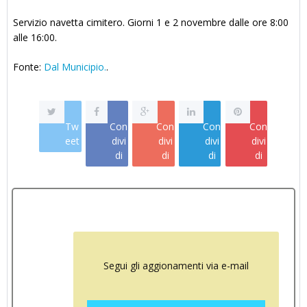
Servizio navetta cimitero. Giorni 1 e 2 novembre dalle ore 8:00
alle 16:00.
Fonte:
Dal Municipio.
.
Tw
Con
Con
Con
Con
eet
divi
divi
divi
divi
di
di
di
di
Segui gli aggionamenti via e-mail