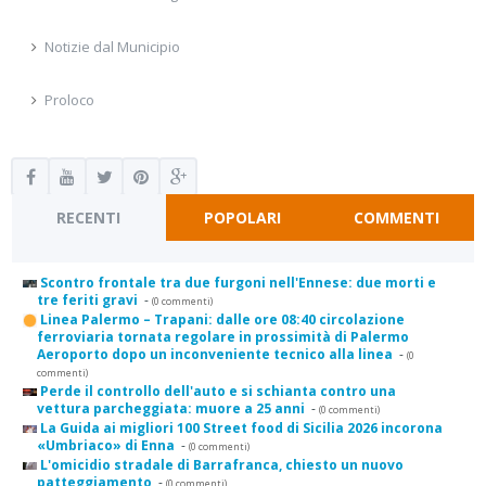
Notizie dal Municipio
Proloco
RECENTI
POPOLARI
COMMENTI
Scontro frontale tra due furgoni nell'Ennese: due morti e
tre feriti gravi
-
(0 commenti)
Linea Palermo – Trapani: dalle ore 08:40 circolazione
ferroviaria tornata regolare in prossimità di Palermo
Aeroporto dopo un inconveniente tecnico alla linea
-
(0
commenti)
Perde il controllo dell'auto e si schianta contro una
vettura parcheggiata: muore a 25 anni
-
(0 commenti)
La Guida ai migliori 100 Street food di Sicilia 2026 incorona
«Umbriaco» di Enna
-
(0 commenti)
L'omicidio stradale di Barrafranca, chiesto un nuovo
patteggiamento
-
(0 commenti)