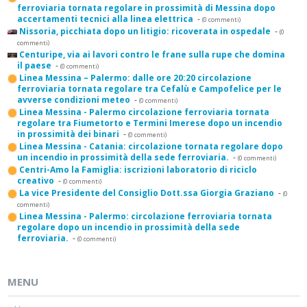
ferroviaria tornata regolare in prossimità di Messina dopo
accertamenti tecnici alla linea elettrica
-
(0 commenti)
Nissoria, picchiata dopo un litigio: ricoverata in ospedale
-
(0
commenti)
Centuripe, via ai lavori contro le frane sulla rupe che domina
il paese
-
(0 commenti)
Linea Messina – Palermo: dalle ore 20:20 circolazione
ferroviaria tornata regolare tra Cefalù e Campofelice per le
avverse condizioni meteo
-
(0 commenti)
Linea Messina - Palermo circolazione ferroviaria tornata
regolare tra Fiumetorto e Termini Imerese dopo un incendio
in prossimità dei binari
-
(0 commenti)
Linea Messina - Catania: circolazione tornata regolare dopo
un incendio in prossimità della sede ferroviaria.
-
(0 commenti)
Centri-Amo la Famiglia: iscrizioni laboratorio di riciclo
creativo
-
(0 commenti)
La vice Presidente del Consiglio Dott.ssa Giorgia Graziano
-
(0
commenti)
Linea Messina - Palermo: circolazione ferroviaria tornata
regolare dopo un incendio in prossimità della sede
ferroviaria.
-
(0 commenti)
MENU