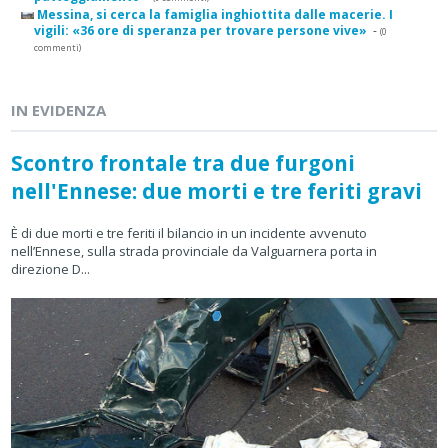
Messina, si cerca la famiglia inghiottita dalle macerie. I
vigili: «36 ore di speranza per trovare persone vive»
-
(0
commenti)
IN EVIDENZA
Scontro frontale tra due furgoni
nell'Ennese: due morti e tre feriti gravi
È di due morti e tre feriti il bilancio in un incidente avvenuto
nell’Ennese, sulla strada provinciale da Valguarnera porta in
direzione D...