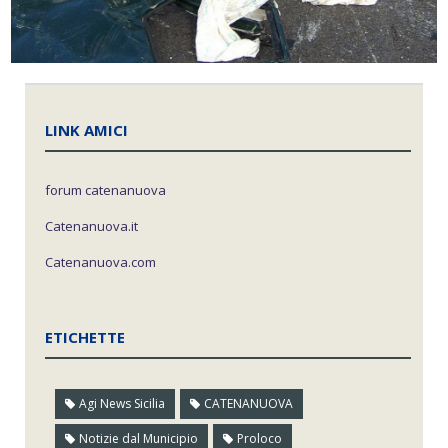
LINK AMICI
forum catenanuova
Catenanuova.it
Catenanuova.com
ETICHETTE
Agi News Sicilia
CATENANUOVA
Notizie dal Municipio
Proloco