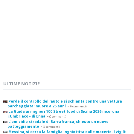
ULTIME NOTIZIE
Perde il controllo dell'auto e si schianta contro una vettura
parcheggiata: muore a 25 anni
-
(0 commenti)
La Guida ai migliori 100 Street food di Sicilia 2026 incorona
«Umbriaco» di Enna
-
(0 commenti)
L'omicidio stradale di Barrafranca, chiesto un nuovo
patteggiamento
-
(0 commenti)
Messina, si cerca la famiglia inghiottita dalle macerie. I vigili: