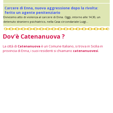
Carcere di Enna, nuova aggressione dopo la rivolta:
ferito un agente penitenziario
Ennesimo atto di violenza al carcere di Enna. Oggi, intorno alle 14.30, un
detenuto straniero psichiatrico, nella Casa circondariale Luigi...
Dov'è Catenanuova ?
La città di
Catenanuova
è un Comune Italiano, si trova in Sicilia in
provincia di Enna, i suoi residenti si chiamano
catenanuovesi
.