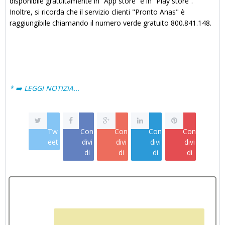
disponibile gratuitamente in “App store” e in “Play store”.
Inoltre, si ricorda che il servizio clienti "Pronto Anas" è
raggiungibile chiamando il numero verde gratuito 800.841.148.
* ➡️ LEGGI NOTIZIA...
Tw
Con
Con
Con
Con
eet
divi
divi
divi
divi
di
di
di
di