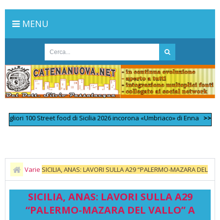
MENU
ri 100 Street food di Sicilia 2026 incorona «Umbriaco» di Enna
>>
L'omicid
Varie
SICILIA, ANAS: LAVORI SULLA A29 “PALERMO-MAZARA DEL
VALLO” A SANTA NINFA (TP)
SICILIA, ANAS: LAVORI SULLA A29
“PALERMO-MAZARA DEL VALLO” A