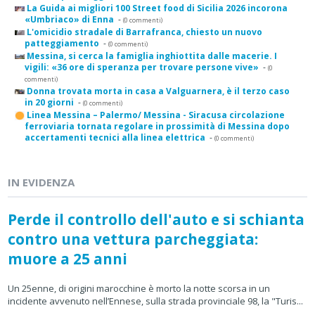
La Guida ai migliori 100 Street food di Sicilia 2026 incorona
«Umbriaco» di Enna
-
(0 commenti)
L'omicidio stradale di Barrafranca, chiesto un nuovo
patteggiamento
-
(0 commenti)
Messina, si cerca la famiglia inghiottita dalle macerie. I
vigili: «36 ore di speranza per trovare persone vive»
-
(0
commenti)
Donna trovata morta in casa a Valguarnera, è il terzo caso
in 20 giorni
-
(0 commenti)
Linea Messina – Palermo/ Messina - Siracusa circolazione
ferroviaria tornata regolare in prossimità di Messina dopo
accertamenti tecnici alla linea elettrica
-
(0 commenti)
IN EVIDENZA
Perde il controllo dell'auto e si schianta
contro una vettura parcheggiata:
muore a 25 anni
Un 25enne, di origini marocchine è morto la notte scorsa in un
incidente avvenuto nell’Ennese, sulla strada provinciale 98, la "Turis...