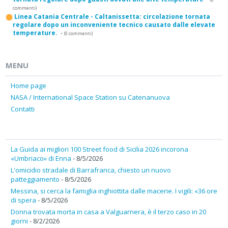
commenti)
Linea Catania Centrale - Caltanissetta: circolazione tornata
regolare dopo un inconveniente tecnico causato dalle elevate
temperature.
-
(0 commenti)
MENU
Home page
NASA / International Space Station su Catenanuova
Contatti
La Guida ai migliori 100 Street food di Sicilia 2026 incorona
«Umbriaco» di Enna
- 8/5/2026
L'omicidio stradale di Barrafranca, chiesto un nuovo
patteggiamento
- 8/5/2026
Messina, si cerca la famiglia inghiottita dalle macerie. I vigili: «36 ore
di spera
- 8/5/2026
Donna trovata morta in casa a Valguarnera, è il terzo caso in 20
giorni
- 8/2/2026