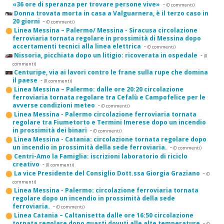
«36 ore di speranza per trovare persone vive»
-
(0 commenti)
Donna trovata morta in casa a Valguarnera, è il terzo caso in
20 giorni
-
(0 commenti)
Linea Messina – Palermo/ Messina - Siracusa circolazione
ferroviaria tornata regolare in prossimità di Messina dopo
accertamenti tecnici alla linea elettrica
-
(0 commenti)
Nissoria, picchiata dopo un litigio: ricoverata in ospedale
-
(0
commenti)
Centuripe, via ai lavori contro le frane sulla rupe che domina
il paese
-
(0 commenti)
Linea Messina – Palermo: dalle ore 20:20 circolazione
ferroviaria tornata regolare tra Cefalù e Campofelice per le
avverse condizioni meteo
-
(0 commenti)
Linea Messina - Palermo circolazione ferroviaria tornata
regolare tra Fiumetorto e Termini Imerese dopo un incendio
in prossimità dei binari
-
(0 commenti)
Linea Messina - Catania: circolazione tornata regolare dopo
un incendio in prossimità della sede ferroviaria.
-
(0 commenti)
Centri-Amo la Famiglia: iscrizioni laboratorio di riciclo
creativo
-
(0 commenti)
La vice Presidente del Consiglio Dott.ssa Giorgia Graziano
-
(0
commenti)
Linea Messina - Palermo: circolazione ferroviaria tornata
regolare dopo un incendio in prossimità della sede
ferroviaria.
-
(0 commenti)
Linea Catania – Caltanisetta dalle ore 16:50 circolazione
tornata regolare dopo guasti dovuti alle alte temperature
-
(0