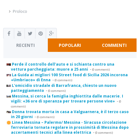
Proloco
RECENTI
POPOLARI
COMMENTI
Perde il controllo dell'auto e si schianta contro una
vettura parcheggiata: muore a 25 anni
-
(0 commenti)
La Guida ai migliori 100 Street food di Sicilia 2026 incorona
«Umbriaco» di Enna
-
(0 commenti)
L'omicidio stradale di Barrafranca, chiesto un nuovo
patteggiamento
-
(0 commenti)
Messina, si cerca la famiglia inghiottita dalle macerie. I
vigili: «36 ore di speranza per trovare persone vive»
-
(0
commenti)
Donna trovata morta in casa a Valguarnera, è il terzo caso
in 20 giorni
-
(0 commenti)
Linea Messina – Palermo/ Messina - Siracusa circolazione
ferroviaria tornata regolare in prossimità di Messina dopo
accertamenti tecnici alla linea elettrica
-
(0 commenti)