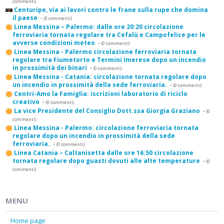
commenti)
Centuripe, via ai lavori contro le frane sulla rupe che domina
il paese
-
(0 commenti)
Linea Messina – Palermo: dalle ore 20:20 circolazione
ferroviaria tornata regolare tra Cefalù e Campofelice per le
avverse condizioni meteo
-
(0 commenti)
Linea Messina - Palermo circolazione ferroviaria tornata
regolare tra Fiumetorto e Termini Imerese dopo un incendio
in prossimità dei binari
-
(0 commenti)
Linea Messina - Catania: circolazione tornata regolare dopo
un incendio in prossimità della sede ferroviaria.
-
(0 commenti)
Centri-Amo la Famiglia: iscrizioni laboratorio di riciclo
creativo
-
(0 commenti)
La vice Presidente del Consiglio Dott.ssa Giorgia Graziano
-
(0
commenti)
Linea Messina - Palermo: circolazione ferroviaria tornata
regolare dopo un incendio in prossimità della sede
ferroviaria.
-
(0 commenti)
Linea Catania – Caltanisetta dalle ore 16:50 circolazione
tornata regolare dopo guasti dovuti alle alte temperature
-
(0
commenti)
MENU
Home page