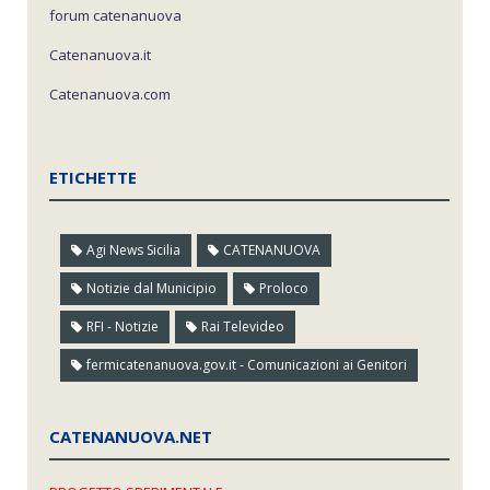
forum catenanuova
Catenanuova.it
Catenanuova.com
ETICHETTE
Agi News Sicilia
CATENANUOVA
Notizie dal Municipio
Proloco
RFI - Notizie
Rai Televideo
fermicatenanuova.gov.it - Comunicazioni ai Genitori
CATENANUOVA.NET