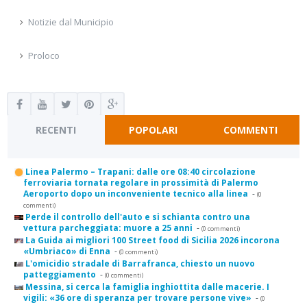
Notizie dal Municipio
Proloco
RECENTI
POPOLARI
COMMENTI
Linea Palermo – Trapani: dalle ore 08:40 circolazione
ferroviaria tornata regolare in prossimità di Palermo
Aeroporto dopo un inconveniente tecnico alla linea
-
(0
commenti)
Perde il controllo dell'auto e si schianta contro una
vettura parcheggiata: muore a 25 anni
-
(0 commenti)
La Guida ai migliori 100 Street food di Sicilia 2026 incorona
«Umbriaco» di Enna
-
(0 commenti)
L'omicidio stradale di Barrafranca, chiesto un nuovo
patteggiamento
-
(0 commenti)
Messina, si cerca la famiglia inghiottita dalle macerie. I
vigili: «36 ore di speranza per trovare persone vive»
-
(0