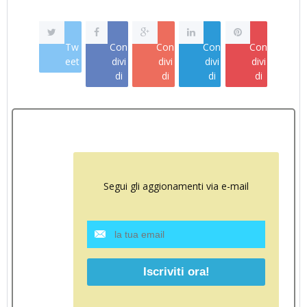
Tw
Con
Con
Con
Con
eet
divi
divi
divi
divi
di
di
di
di
Segui gli aggionamenti via e-mail