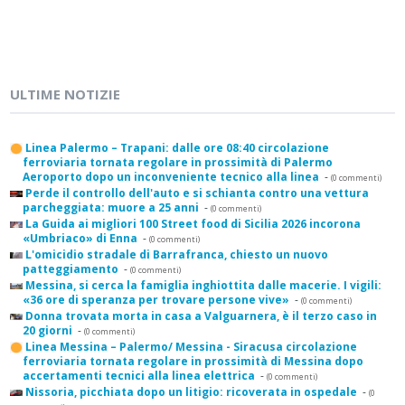
ULTIME NOTIZIE
Linea Palermo – Trapani: dalle ore 08:40 circolazione
ferroviaria tornata regolare in prossimità di Palermo
Aeroporto dopo un inconveniente tecnico alla linea
-
(0 commenti)
Perde il controllo dell'auto e si schianta contro una vettura
parcheggiata: muore a 25 anni
-
(0 commenti)
La Guida ai migliori 100 Street food di Sicilia 2026 incorona
«Umbriaco» di Enna
-
(0 commenti)
L'omicidio stradale di Barrafranca, chiesto un nuovo
patteggiamento
-
(0 commenti)
Messina, si cerca la famiglia inghiottita dalle macerie. I vigili:
«36 ore di speranza per trovare persone vive»
-
(0 commenti)
Donna trovata morta in casa a Valguarnera, è il terzo caso in
20 giorni
-
(0 commenti)
Linea Messina – Palermo/ Messina - Siracusa circolazione
ferroviaria tornata regolare in prossimità di Messina dopo
accertamenti tecnici alla linea elettrica
-
(0 commenti)
Nissoria, picchiata dopo un litigio: ricoverata in ospedale
-
(0