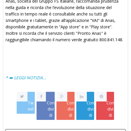
Anas, società del Gruppo FS Italiane, raccomanda prudenza
nella guida e ricorda che l’evoluzione della situazione del
traffico in tempo reale è consultabile anche su tutti gli
smartphone e i tablet, grazie all’applicazione “VAI” di Anas,
disponibile gratuitamente in “App store” e in “Play store”.
Inoltre si ricorda che il servizio clienti "Pronto Anas" è
raggiungibile chiamando il numero verde gratuito 800.841.148.
* ➡️ LEGGI NOTIZIA...
Tw
Con
Con
Con
Con
eet
divi
divi
divi
divi
di
di
di
di