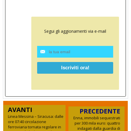
Segui gli aggionamenti via e-mail
AVANTI
PRECEDENTE
Linea Messina – Siracusa: dalle
Enna, immobili sequestrati
ore 07:40 circolazione
per 300 mila euro: quattro
ferroviaria tornata regolare in
indagati dalla guardia di