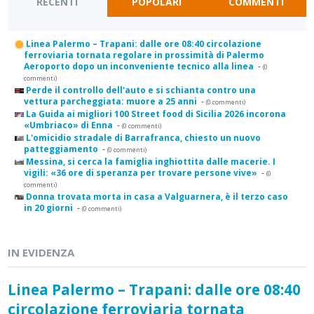
RECENTI
POPOLARI
COMMENTI
Linea Palermo – Trapani: dalle ore 08:40 circolazione
ferroviaria tornata regolare in prossimità di Palermo
Aeroporto dopo un inconveniente tecnico alla linea
-
(0
commenti)
Perde il controllo dell'auto e si schianta contro una
vettura parcheggiata: muore a 25 anni
-
(0 commenti)
La Guida ai migliori 100 Street food di Sicilia 2026 incorona
«Umbriaco» di Enna
-
(0 commenti)
L'omicidio stradale di Barrafranca, chiesto un nuovo
patteggiamento
-
(0 commenti)
Messina, si cerca la famiglia inghiottita dalle macerie. I
vigili: «36 ore di speranza per trovare persone vive»
-
(0
commenti)
Donna trovata morta in casa a Valguarnera, è il terzo caso
in 20 giorni
-
(0 commenti)
IN EVIDENZA
Linea Palermo – Trapani: dalle ore 08:40
circolazione ferroviaria tornata