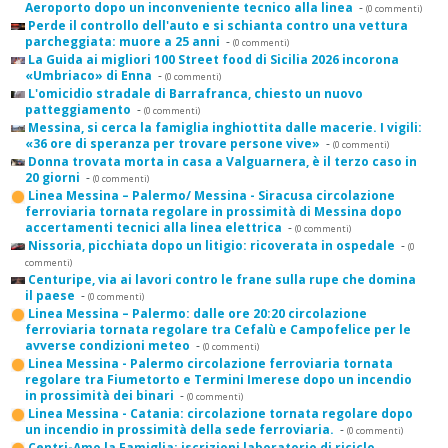
Aeroporto dopo un inconveniente tecnico alla linea
-
(0 commenti)
Perde il controllo dell'auto e si schianta contro una vettura
parcheggiata: muore a 25 anni
-
(0 commenti)
La Guida ai migliori 100 Street food di Sicilia 2026 incorona
«Umbriaco» di Enna
-
(0 commenti)
L'omicidio stradale di Barrafranca, chiesto un nuovo
patteggiamento
-
(0 commenti)
Messina, si cerca la famiglia inghiottita dalle macerie. I vigili:
«36 ore di speranza per trovare persone vive»
-
(0 commenti)
Donna trovata morta in casa a Valguarnera, è il terzo caso in
20 giorni
-
(0 commenti)
Linea Messina – Palermo/ Messina - Siracusa circolazione
ferroviaria tornata regolare in prossimità di Messina dopo
accertamenti tecnici alla linea elettrica
-
(0 commenti)
Nissoria, picchiata dopo un litigio: ricoverata in ospedale
-
(0
commenti)
Centuripe, via ai lavori contro le frane sulla rupe che domina
il paese
-
(0 commenti)
Linea Messina – Palermo: dalle ore 20:20 circolazione
ferroviaria tornata regolare tra Cefalù e Campofelice per le
avverse condizioni meteo
-
(0 commenti)
Linea Messina - Palermo circolazione ferroviaria tornata
regolare tra Fiumetorto e Termini Imerese dopo un incendio
in prossimità dei binari
-
(0 commenti)
Linea Messina - Catania: circolazione tornata regolare dopo
un incendio in prossimità della sede ferroviaria.
-
(0 commenti)
Centri-Amo la Famiglia: iscrizioni laboratorio di riciclo