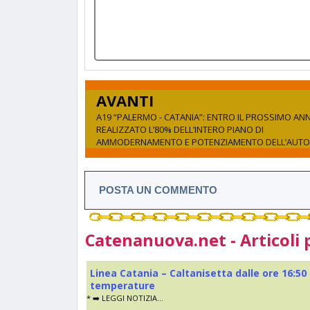
AVANTI
A19 “PALERMO - CATANIA”: ENTRO IL PROSSIMO AN
REALIZZATO L’80% DELL’INTERO PIANO DI
AMMODERNAMENTO E POTENZIAMENTO DELL’AUT
POSTA UN COMMENTO
Catenanuova.net - Articoli 
Linea Catania – Caltanisetta dalle ore 16:50
temperature
* ➡️ LEGGI NOTIZIA...