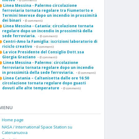
(0 commenti)
Linea Messina - Palermo circolazione
ferroviaria tornata regolare tra Fiumetorto e
Termini Imerese dopo un incendio in prossimità
dei binari
-
(0 commenti)
Linea Messina - Catania: circolazione tornata
regolare dopo un incendio in prossimità della
sede ferroviaria.
-
(0 commenti)
Centri-Amo la Famiglia: iscrizioni laboratorio di
riciclo creativo
-
(0 commenti)
La vice Presidente del Consiglio Dott.ssa
Giorgia Graziano
-
(0 commenti)
Linea Messina - Palermo: circolazione
ferroviaria tornata regolare dopo un incendio
in prossimità della sede ferroviaria.
-
(0 commenti)
Linea Catania – Caltanisetta dalle ore 16:50
circolazione tornata regolare dopo guasti
dovuti alle alte temperature
-
(0 commenti)
MENU
Home page
NASA / International Space Station su
Catenanuova