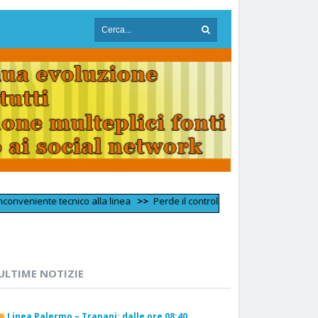
nte tecnico alla linea
>>
Perde il controllo dell'auto e si schianta contr
ULTIME NOTIZIE
Linea Palermo – Trapani: dalle ore 08:40