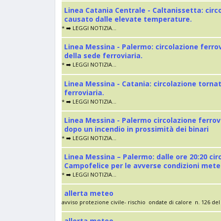
Linea Catania Centrale - Caltanissetta: cir
causato dalle elevate temperature.
* ➡️ LEGGI NOTIZIA...
Linea Messina - Palermo: circolazione ferro
della sede ferroviaria.
* ➡️ LEGGI NOTIZIA...
Linea Messina - Catania: circolazione torna
ferroviaria.
* ➡️ LEGGI NOTIZIA...
Linea Messina - Palermo circolazione ferrov
dopo un incendio in prossimità dei binari
* ➡️ LEGGI NOTIZIA...
Linea Messina – Palermo: dalle ore 20:20 cir
Campofelice per le avverse condizioni met
* ➡️ LEGGI NOTIZIA...
allerta meteo
avviso protezione civile- rischio ondate di calore n. 126 del 
allerta meteo