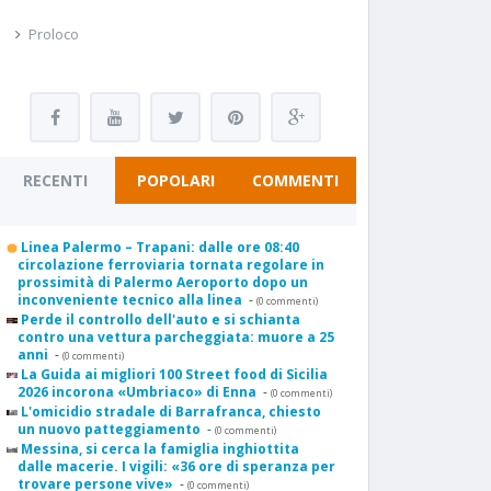
Proloco
RECENTI
POPOLARI
COMMENTI
Linea Palermo – Trapani: dalle ore 08:40
circolazione ferroviaria tornata regolare in
prossimità di Palermo Aeroporto dopo un
inconveniente tecnico alla linea
-
(0 commenti)
Perde il controllo dell'auto e si schianta
contro una vettura parcheggiata: muore a 25
anni
-
(0 commenti)
La Guida ai migliori 100 Street food di Sicilia
2026 incorona «Umbriaco» di Enna
-
(0 commenti)
L'omicidio stradale di Barrafranca, chiesto
un nuovo patteggiamento
-
(0 commenti)
Messina, si cerca la famiglia inghiottita
dalle macerie. I vigili: «36 ore di speranza per
trovare persone vive»
-
(0 commenti)