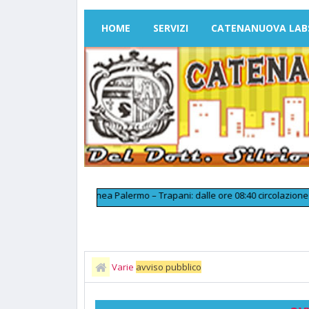
HOME
SERVIZI
CATENANUOVA LAB
>>
Linea Palermo – Trapani: dalle ore 08:40 circolazione ferrovi
Varie
avviso pubblico