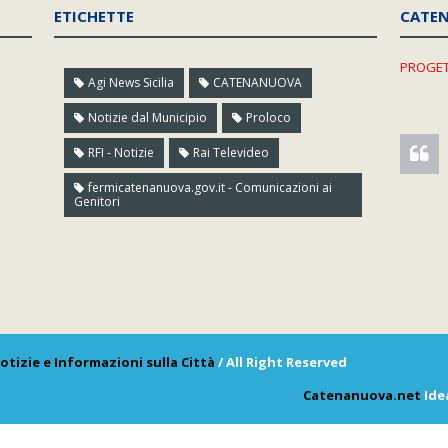
ETICHETTE
CATE
PROGET
Agi News Sicilia
CATENANUOVA
Notizie dal Municipio
Proloco
RFI - Notizie
Rai Televideo
fermicatenanuova.gov.it - Comunicazioni ai
Genitori
otizie e Informazioni sulla Città
/ All Right Reserved
Catenanuova.net
Ide