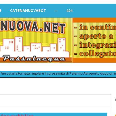
S
CATENANUOVABOT
--
404
aria tornata regolare in prossimità di Palermo Aeroporto dopo un inconvenie