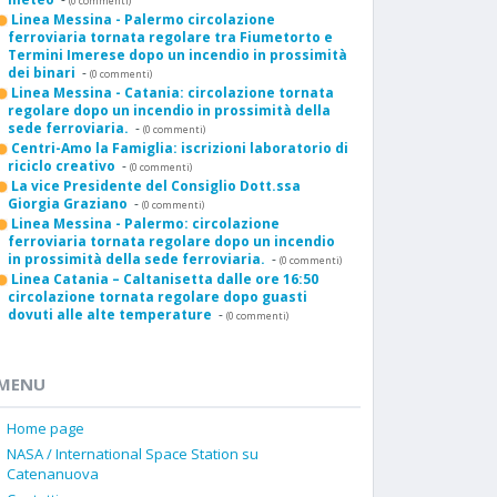
(0 commenti)
Linea Messina - Palermo circolazione
ferroviaria tornata regolare tra Fiumetorto e
Termini Imerese dopo un incendio in prossimità
dei binari
-
(0 commenti)
Linea Messina - Catania: circolazione tornata
regolare dopo un incendio in prossimità della
sede ferroviaria.
-
(0 commenti)
Centri-Amo la Famiglia: iscrizioni laboratorio di
riciclo creativo
-
(0 commenti)
La vice Presidente del Consiglio Dott.ssa
Giorgia Graziano
-
(0 commenti)
Linea Messina - Palermo: circolazione
ferroviaria tornata regolare dopo un incendio
in prossimità della sede ferroviaria.
-
(0 commenti)
Linea Catania – Caltanisetta dalle ore 16:50
circolazione tornata regolare dopo guasti
dovuti alle alte temperature
-
(0 commenti)
MENU
Home page
NASA / International Space Station su
Catenanuova