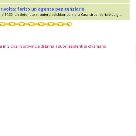
rivolta: ferito un agente penitenziario
le 14.30, un detenuto straniero psichiatrico, nella Casa circondariale Luigi...
 in Sicilia in provincia di Enna, i suoi residenti si chiamano