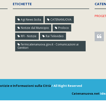
ETICHETTE
CATE
PROGET
Agi News Sicilia
CATENANUOVA
Notizie dal Municipio
Proloco
RFI - Notizie
Rai Televideo
fermicatenanuova.gov.it - Comunicazioni ai
Genitori
otizie e Informazioni sulla Città
/ All Right Reserved
Catenanuova.net
Ide