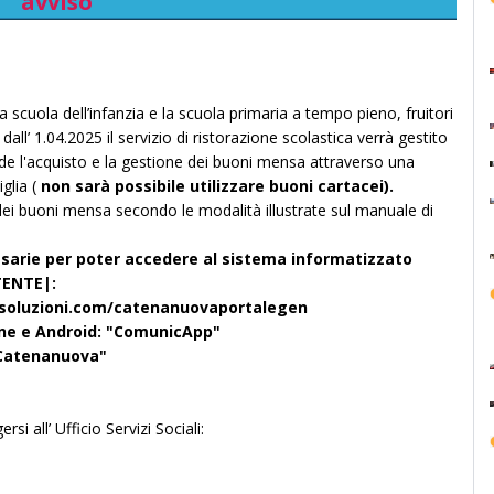
avviso
la scuola dell’infanzia e la scuola primaria a tempo pieno, fruitori
 dall’ 1.04.2025 il servizio di ristorazione scolastica verrà gestito
de l'acquisto e la gestione dei buoni mensa attraverso una
glia (
non sarà possibile utilizzare buoni cartacei).
o dei buoni mensa secondo le modalità illustrate sul manuale di
sarie per poter accedere al sistema informatizzato
UTENTE|:
casoluzioni.com/catenanuovaportalegen
hone e Android: "ComunicApp"
 "Catenanuova"
si all’ Ufficio Servizi Sociali: