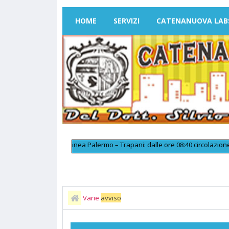
HOME
SERVIZI
CATENANUOVA LAB
>>
Linea Palermo – Trapani: dalle ore 08:40 circolazione ferr
Varie
avviso