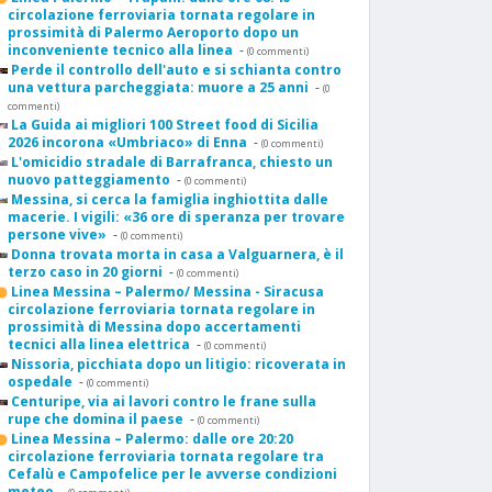
circolazione ferroviaria tornata regolare in
prossimità di Palermo Aeroporto dopo un
inconveniente tecnico alla linea
-
(0 commenti)
Perde il controllo dell'auto e si schianta contro
una vettura parcheggiata: muore a 25 anni
-
(0
commenti)
La Guida ai migliori 100 Street food di Sicilia
2026 incorona «Umbriaco» di Enna
-
(0 commenti)
L'omicidio stradale di Barrafranca, chiesto un
nuovo patteggiamento
-
(0 commenti)
Messina, si cerca la famiglia inghiottita dalle
macerie. I vigili: «36 ore di speranza per trovare
persone vive»
-
(0 commenti)
Donna trovata morta in casa a Valguarnera, è il
terzo caso in 20 giorni
-
(0 commenti)
Linea Messina – Palermo/ Messina - Siracusa
circolazione ferroviaria tornata regolare in
prossimità di Messina dopo accertamenti
tecnici alla linea elettrica
-
(0 commenti)
Nissoria, picchiata dopo un litigio: ricoverata in
ospedale
-
(0 commenti)
Centuripe, via ai lavori contro le frane sulla
rupe che domina il paese
-
(0 commenti)
Linea Messina – Palermo: dalle ore 20:20
circolazione ferroviaria tornata regolare tra
Cefalù e Campofelice per le avverse condizioni
meteo
-