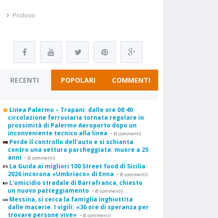
Proloco
RECENTI
POPOLARI
COMMENTI
Linea Palermo – Trapani: dalle ore 08:40
circolazione ferroviaria tornata regolare in
prossimità di Palermo Aeroporto dopo un
inconveniente tecnico alla linea
-
(0 commenti)
Perde il controllo dell'auto e si schianta
contro una vettura parcheggiata: muore a 25
anni
-
(0 commenti)
La Guida ai migliori 100 Street food di Sicilia
2026 incorona «Umbriaco» di Enna
-
(0 commenti)
L'omicidio stradale di Barrafranca, chiesto
un nuovo patteggiamento
-
(0 commenti)
Messina, si cerca la famiglia inghiottita
dalle macerie. I vigili: «36 ore di speranza per
trovare persone vive»
-
(0 commenti)