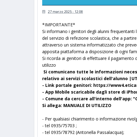
27 marzo 2025 - 12:08
*IMPORTANTE*
Si informano i genitori degli alunni frequentanti 
del servizio di refezione scolastica, che a partire
attraverso un sistema informatizzato che preve
apposita piattaforma a disposizione di ogni fami
Si ricorda ai genitori di effettuare il pagament
utilizzo
Si comunicano tutte le informazioni neces
relativo ai servizi scolastici dell'alunno |
- Link portale genitori: https://www4.eti
- App Mobile scaricabile dagli store di iP
- Comune da cercare all'interno dell'app:
Si allega: MANUALE DI UTILIZZO
- Per qualsiasi chiarimento o informazione rivolger
- tel 0935/75703 ;
- tel 0935/78792 (Antonella Passalacqua);