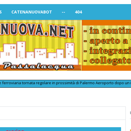
S
CATENANUOVABOT
--
404
oviaria tornata regolare in prossimità di Palermo Aeroporto dopo un inconve