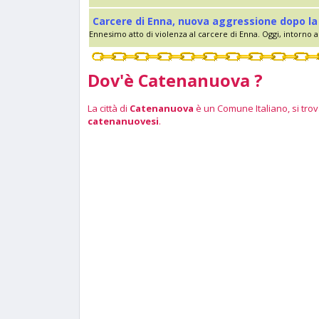
Carcere di Enna, nuova aggressione dopo la 
Ennesimo atto di violenza al carcere di Enna. Oggi, intorno al
Dov'è Catenanuova ?
La città di
Catenanuova
è un Comune Italiano, si trova
catenanuovesi
.