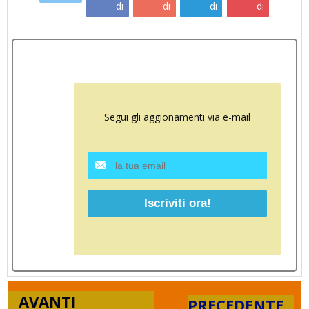
di
di
di
di
Segui gli aggionamenti via e-mail
AVANTI
PRECEDENTE