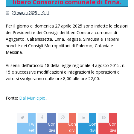
libero Consorzio comunale di Enna.
29 marzo 2025 - 19:11
Per il giorno di domenica 27 aprile 2025 sono indette le elezioni
dei Presidenti e dei Consigli dei liberi Consorzi comunali di
Agrigento, Caltanissetta, Enna, Ragusa, Siracusa e Trapani
nonché dei Consigli Metropolitani di Palermo, Catania e
Messina.
Ai sensi dell’articolo 18 della legge regionale 4 agosto 2015, n.
15 e successive modificazioni e integrazioni le operazioni di
voto si svolgeranno dalle ore 8,00 alle ore 22,00.
Fonte:
Dal Municipio.
.
Tw
Con
Con
Con
Con
eet
divi
divi
divi
divi