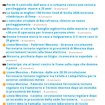
Perde il controllo dell'auto e si schianta contro una vettura
parcheggiata: muore a 25 anni
-
(0 commenti)
La Guida ai migliori 100 Street food di Sicilia 2026 incorona
«Umbriaco» di Enna
-
(0 commenti)
L'omicidio stradale di Barrafranca, chiesto un nuovo
patteggiamento
-
(0 commenti)
Messina, si cerca la famiglia inghiottita dalle macerie. I vigili:
«36 ore di speranza per trovare persone vive»
-
(0 commenti)
Donna trovata morta in casa a Valguarnera, è il terzo caso in
20 giorni
-
(0 commenti)
Linea Messina – Palermo/ Messina - Siracusa circolazione
ferroviaria tornata regolare in prossimità di Messina dopo
accertamenti tecnici alla linea elettrica
-
(0 commenti)
Nissoria, picchiata dopo un litigio: ricoverata in ospedale
-
(0
commenti)
Centuripe, via ai lavori contro le frane sulla rupe che domina
il paese
-
(0 commenti)
Linea Messina – Palermo: dalle ore 20:20 circolazione
ferroviaria tornata regolare tra Cefalù e Campofelice per le
avverse condizioni meteo
-
(0 commenti)
Linea Messina - Palermo circolazione ferroviaria tornata
regolare tra Fiumetorto e Termini Imerese dopo un incendio
in prossimità dei binari
-
(0 commenti)
Linea Messina - Catania: circolazione tornata regolare dopo
un incendio in prossimità della sede ferroviaria.
-
(0 commenti)
Centri-Amo la Famiglia: iscrizioni laboratorio di riciclo