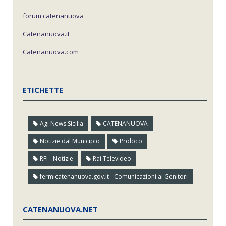
forum catenanuova
Catenanuova.it
Catenanuova.com
ETICHETTE
Agi News Sicilia
CATENANUOVA
Notizie dal Municipio
Proloco
RFI - Notizie
Rai Televideo
fermicatenanuova.gov.it - Comunicazioni ai Genitori
CATENANUOVA.NET