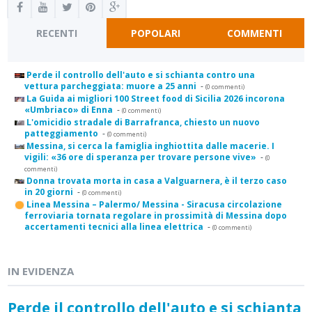
RECENTI
POPOLARI
COMMENTI
Perde il controllo dell'auto e si schianta contro una
vettura parcheggiata: muore a 25 anni
-
(0 commenti)
La Guida ai migliori 100 Street food di Sicilia 2026 incorona
«Umbriaco» di Enna
-
(0 commenti)
L'omicidio stradale di Barrafranca, chiesto un nuovo
patteggiamento
-
(0 commenti)
Messina, si cerca la famiglia inghiottita dalle macerie. I
vigili: «36 ore di speranza per trovare persone vive»
-
(0
commenti)
Donna trovata morta in casa a Valguarnera, è il terzo caso
in 20 giorni
-
(0 commenti)
Linea Messina – Palermo/ Messina - Siracusa circolazione
ferroviaria tornata regolare in prossimità di Messina dopo
accertamenti tecnici alla linea elettrica
-
(0 commenti)
IN EVIDENZA
Perde il controllo dell'auto e si schianta