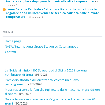
tornata regolare dopo guasti dovuti alle alte temperature
-
(0
commenti)
Linea Catania Centrale - Caltanissetta: circolazione tornata
regolare dopo un inconveniente tecnico causato dalle elevate
temperature.
-
(0 commenti)
MENU
Home page
NASA / International Space Station su Catenanuova
Contatti
La Guida ai migliori 100 Street food di Sicilia 2026 incorona
«Umbriaco» di Enna
- 8/5/2026
L'omicidio stradale di Barrafranca, chiesto un nuovo
patteggiamento
- 8/5/2026
Messina, si cerca la famiglia inghiottita dalle macerie. I vigili: «36 ore
di spera
- 8/5/2026
Donna trovata morta in casa a Valguarnera, è il terzo caso in 20
giorni
- 8/2/2026