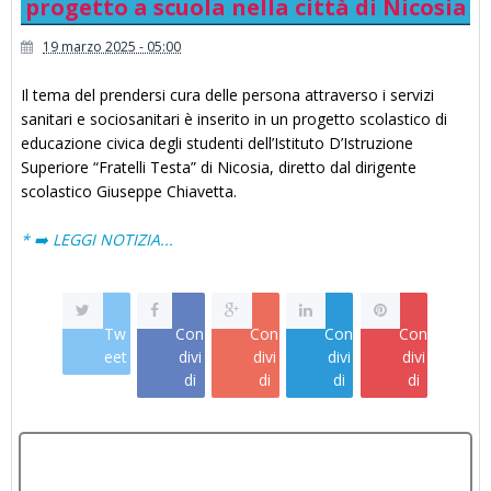
progetto a scuola nella città di Nicosia
19 marzo 2025 - 05:00
Il tema del prendersi cura delle persona attraverso i servizi
sanitari e sociosanitari è inserito in un progetto scolastico di
educazione civica degli studenti dell’Istituto D’Istruzione
Superiore “Fratelli Testa” di Nicosia, diretto dal dirigente
scolastico Giuseppe Chiavetta.
* ➡️ LEGGI NOTIZIA...
Tw
Con
Con
Con
Con
eet
divi
divi
divi
divi
di
di
di
di