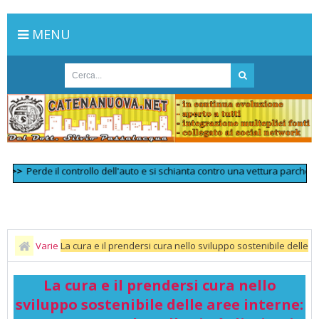
MENU
>
Perde il controllo dell'auto e si schianta contro una vettura parcheggiat
Varie
La cura e il prendersi cura nello sviluppo sostenibile delle
aree interne: progetto a scuola nella città di Nicosia
La cura e il prendersi cura nello
sviluppo sostenibile delle aree interne: