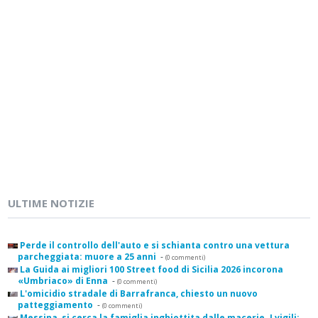
ULTIME NOTIZIE
Perde il controllo dell'auto e si schianta contro una vettura
parcheggiata: muore a 25 anni
-
(0 commenti)
La Guida ai migliori 100 Street food di Sicilia 2026 incorona
«Umbriaco» di Enna
-
(0 commenti)
L'omicidio stradale di Barrafranca, chiesto un nuovo
patteggiamento
-
(0 commenti)
Messina, si cerca la famiglia inghiottita dalle macerie. I vigili: