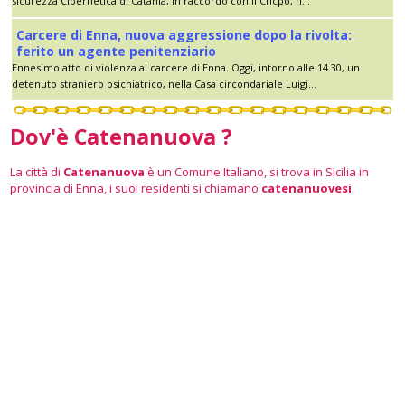
sicurezza Cibernetica di Catania, in raccordo con il Cncpo, n...
Carcere di Enna, nuova aggressione dopo la rivolta:
ferito un agente penitenziario
Ennesimo atto di violenza al carcere di Enna. Oggi, intorno alle 14.30, un
detenuto straniero psichiatrico, nella Casa circondariale Luigi...
Dov'è Catenanuova ?
La città di
Catenanuova
è un Comune Italiano, si trova in Sicilia in
provincia di Enna, i suoi residenti si chiamano
catenanuovesi
.