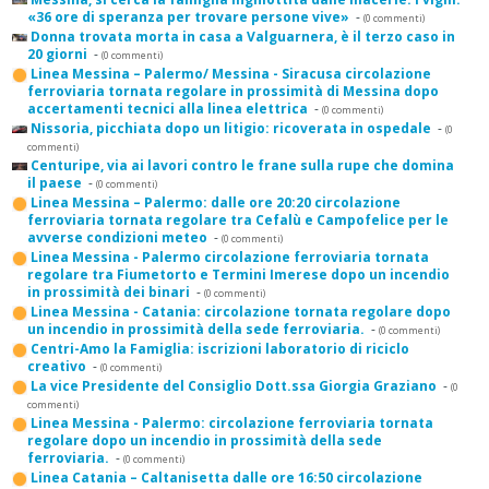
«36 ore di speranza per trovare persone vive»
-
(0 commenti)
Donna trovata morta in casa a Valguarnera, è il terzo caso in
20 giorni
-
(0 commenti)
Linea Messina – Palermo/ Messina - Siracusa circolazione
ferroviaria tornata regolare in prossimità di Messina dopo
accertamenti tecnici alla linea elettrica
-
(0 commenti)
Nissoria, picchiata dopo un litigio: ricoverata in ospedale
-
(0
commenti)
Centuripe, via ai lavori contro le frane sulla rupe che domina
il paese
-
(0 commenti)
Linea Messina – Palermo: dalle ore 20:20 circolazione
ferroviaria tornata regolare tra Cefalù e Campofelice per le
avverse condizioni meteo
-
(0 commenti)
Linea Messina - Palermo circolazione ferroviaria tornata
regolare tra Fiumetorto e Termini Imerese dopo un incendio
in prossimità dei binari
-
(0 commenti)
Linea Messina - Catania: circolazione tornata regolare dopo
un incendio in prossimità della sede ferroviaria.
-
(0 commenti)
Centri-Amo la Famiglia: iscrizioni laboratorio di riciclo
creativo
-
(0 commenti)
La vice Presidente del Consiglio Dott.ssa Giorgia Graziano
-
(0
commenti)
Linea Messina - Palermo: circolazione ferroviaria tornata
regolare dopo un incendio in prossimità della sede
ferroviaria.
-
(0 commenti)
Linea Catania – Caltanisetta dalle ore 16:50 circolazione