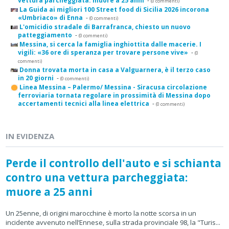
vettura parcheggiata: muore a 25 anni
-
(0 commenti)
La Guida ai migliori 100 Street food di Sicilia 2026 incorona
«Umbriaco» di Enna
-
(0 commenti)
L'omicidio stradale di Barrafranca, chiesto un nuovo
patteggiamento
-
(0 commenti)
Messina, si cerca la famiglia inghiottita dalle macerie. I
vigili: «36 ore di speranza per trovare persone vive»
-
(0
commenti)
Donna trovata morta in casa a Valguarnera, è il terzo caso
in 20 giorni
-
(0 commenti)
Linea Messina – Palermo/ Messina - Siracusa circolazione
ferroviaria tornata regolare in prossimità di Messina dopo
accertamenti tecnici alla linea elettrica
-
(0 commenti)
IN EVIDENZA
Perde il controllo dell'auto e si schianta
contro una vettura parcheggiata:
muore a 25 anni
Un 25enne, di origini marocchine è morto la notte scorsa in un
incidente avvenuto nell’Ennese, sulla strada provinciale 98, la "Turis...